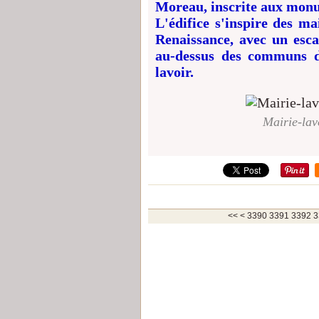
Moreau, inscrite aux monu
L'édifice s'inspire des ma
Renaissance, avec un esc
au-dessus des communs d
lavoir.
Mairie-lav
3300
3310
3320
3330
3340
3350
3360
3370
3380
<<
<
3390
3391
3392
3