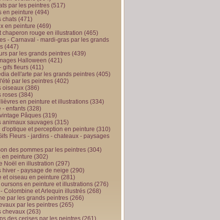
ts par les peintres
(517)
 en peinture
(494)
 chats
(471)
x en peinture
(469)
t chaperon rouge en illustration
(465)
s - Carnaval - mardi-gras par les grands
es
(447)
urs par les grands peintres
(439)
 images Halloween
(421)
 gifs fleurs
(411)
ia dell'arte par les grands peintres
(405)
d'été par les peintres
(402)
 oiseaux
(386)
 roses
(384)
 lièvres en peinture et illustrations
(334)
 - enfants
(328)
vintage Pâques
(319)
s animaux sauvages
(315)
n d'optique et perception en peinture
(310)
ifs Fleurs - jardins - chateaux - paysages
son des pommes par les peintres
(304)
 en peinture
(302)
 Noël en illustration
(297)
 hiver - paysage de neige
(290)
et oiseau en peinture
(281)
 oursons en peinture et illustrations
(276)
 - Colombine et Arlequin illustrés
(268)
e par les grands peintres
(266)
evaux par les peintres
(265)
s chevaux
(263)
ps des cerises par les peintres
(261)