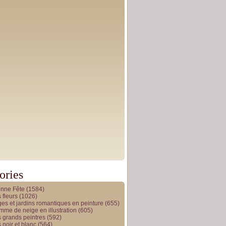
ories
onne Fête
(1584)
 fleurs
(1026)
es et jardins romantiques en peinture
(655)
me de neige en illustration
(605)
 grands peintres
(592)
 noir et blanc
(564)