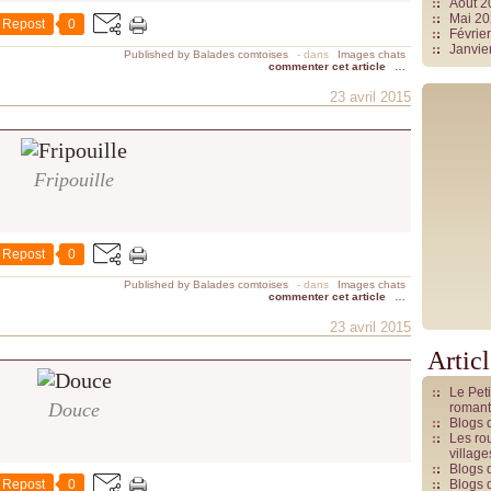
Août 
Mai 2
Repost
0
Févrie
Janvie
Published by Balades comtoises
-
dans
Images chats
commenter cet article
…
23 avril 2015
Fripouille
Repost
0
Published by Balades comtoises
-
dans
Images chats
commenter cet article
…
23 avril 2015
Artic
Le Pet
Douce
romant
Blogs 
Les rou
villag
Blogs 
Repost
0
Blogs 