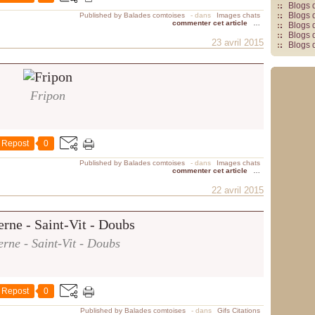
Blogs 
Blogs 
Published by Balades comtoises
-
dans
Images chats
commenter cet article
…
Blogs 
Blogs 
23 avril 2015
Blogs 
Fripon
Repost
0
Published by Balades comtoises
-
dans
Images chats
commenter cet article
…
22 avril 2015
erne - Saint-Vit - Doubs
Repost
0
Published by Balades comtoises
-
dans
Gifs Citations