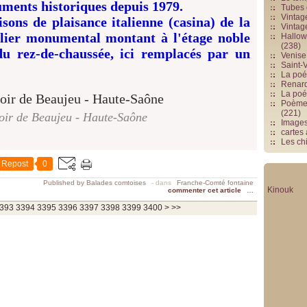
ments historiques depuis 1979.
Tubes 
Vintag
isons de plaisance italienne (casina) de la
Vintag
alier monumental montant à l'étage noble
Hallowe
(238)
u rez-de-chaussée, ici remplacés par un
Venise 
Saint-V
La poés
Renards
La poé
Poèmes
(221)
oir de Beaujeu - Haute-Saône
Image
cartes
Les chi
Repost
0
Published by Balades comtoises
-
dans
Franche-Comté fontaine
Kinouk
commenter cet article
…
3500
3600
3700
393
3394
3395
3396
3397
3398
3399
3400
>
>>