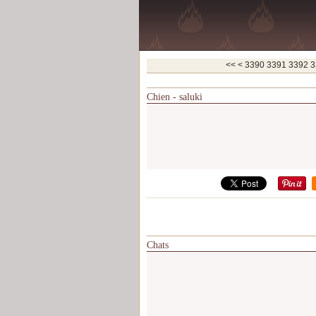
3300
3310
3320
3330
3340
3350
3360
3370
3380
<<
<
3390
3391
3392
3
Chien - saluki
Chats