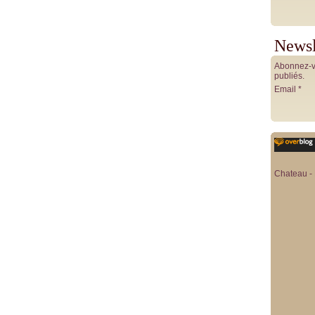
Newsl
Abonnez-vo
publiés.
Email
Chateau - 