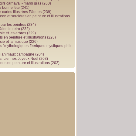
gifs carnaval - mardi gras
(260)
e bonne fête
(241)
e cartes illustrées Pâques
(239)
en et sorcières en peinture et illustrations
par les peintres
(234)
alentin retro
(232)
ie et les arbres
(229)
 en peinture et illustrations
(228)
sie et la musique
(226)
 "mythologiques-féeriques-mystiques-philo
s animaux campagne
(204)
 anciennes Joyeux Noël
(203)
ens en peinture et illustrations
(202)