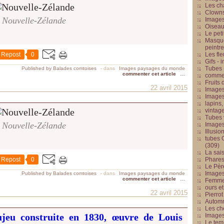
Les cha
Clowns
Nouvelle-Zélande
Images
Oiseau
Le peti
Masque
peintr
Repost
0
Les fle
Gifs -
Tubes -
Published by Balades comtoises
-
dans
Images paysages du monde
commenter cet article
…
commed
Fruits 
22 avril 2015
Images
Images
lapins,
vintage
Tubes 
Nouvelle-Zélande
Image
Illusio
tubes G
(309)
La sai
Repost
0
Phares
Le Père
Images
Published by Balades comtoises
-
dans
Images paysages du monde
commenter cet article
…
Femme 
ours et
22 avril 2015
Pierrot
Automn
Les ch
ujeu construite en 1830, œuvre de Louis
Image
Le tem