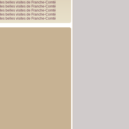
des belles visites de Franche-Comté
des belles visites de Franche-Comté
des belles visites de Franche-Comté
des belles visites de Franche-Comté
des belles visites de Franche-Comté