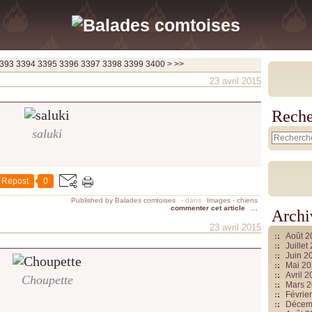
3500
3600
3700
393
3394
3395
3396
3397
3398
3399
3400
>
>>
23 avril 2015
Reche
saluki
Repost
0
Published by Balades comtoises
-
dans
Images - chiens
commenter cet article
…
Archi
23 avril 2015
Août 
Juille
Juin 2
Mai 2
Avril 
Choupette
Mars 
Févrie
Décem