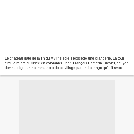
Le chateau date de la fin du XVII° siècle Il possède une orangerie. La tour
circulaire était utilisée en colombier. Jean-François Catherin Tricalet, écuyer,
devint seigneur incommutable de ce village par un échange qu'il fit avec le
Roi le 12 juillet...