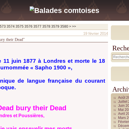
3590
3600
3700
573
3574
3575
3576
3577
3578
3579
3580
>
>>
19 février 2014
ury their Dead"
Reche
e 11 juin 1877 à Londres et morte le 18
 surnommée « Sapho 1900 »,
nnique de langue française du courant
poque.
Archi
Août 
Juille
Juin 2
Dead bury their Dead
Mai 2
Avril 
ndres et Poussières,
Mars 
Févrie
Décem
: je vais ensevelir mes morts,