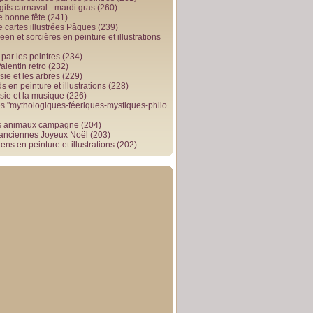
gifs carnaval - mardi gras
(260)
e bonne fête
(241)
e cartes illustrées Pâques
(239)
en et sorcières en peinture et illustrations
par les peintres
(234)
alentin retro
(232)
ie et les arbres
(229)
 en peinture et illustrations
(228)
sie et la musique
(226)
 "mythologiques-féeriques-mystiques-philo
s animaux campagne
(204)
 anciennes Joyeux Noël
(203)
ens en peinture et illustrations
(202)