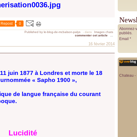
Newsl
Repost
0
Abonnez-vo
Published by le-blog-de-mcbalson-palys
-
dans
Images chats
publiés.
commenter cet article
…
Email
16 février 2014
11 juin 1877 à Londres et morte le 18
Chateau - 
 surnommée « Sapho 1900 »,
ique de langue française du courant
poque.
Lucidité