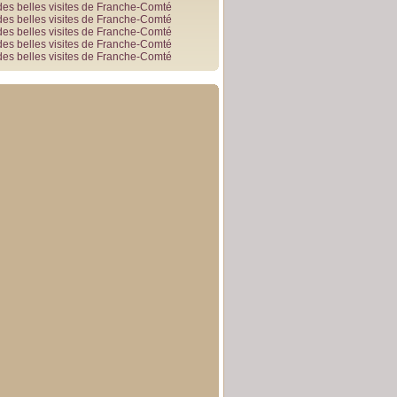
des belles visites de Franche-Comté
des belles visites de Franche-Comté
des belles visites de Franche-Comté
des belles visites de Franche-Comté
des belles visites de Franche-Comté