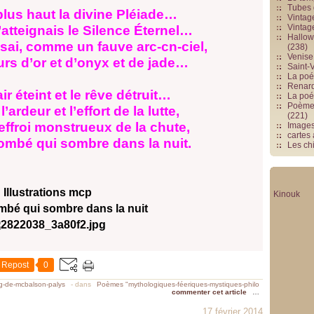
Tubes 
plus haut la divine Pléiade…
Vintag
Vintag
atteignais le Silence Éternel…
Hallowe
sai, comme un fauve arc-cn-ciel,
(238)
Venise 
urs d’or et d’onyx et de jade…
Saint-V
La poés
Renards
air éteint et le rêve détruit…
La poé
Poèmes
ardeur et l’effort de la lutte,
(221)
l’effroi monstrueux de la chute,
Image
cartes
 tombé qui sombre dans la nuit.
Les chi
Illustrations mcp
Kinouk
ombé qui sombre dans la nuit
Repost
0
og-de-mcbalson-palys
-
dans
Poèmes "mythologiques-féeriques-mystiques-philo
commenter cet article
…
17 février 2014