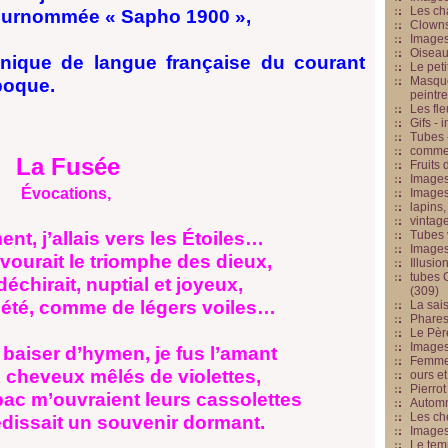
Les cha
 surnommée « Sapho 1900 »,
Clowns
Images
Oiseau
nnique de langue française du courant
Le peti
Masque
poque.
peintr
Les fle
Gifs -
Tubes -
commed
La Fusée
Fruits 
Images
Évocations,
Images
lapins,
vintage
nt, j’allais vers les Étoiles…
Tubes 
Image
vourait le triomphe des dieux,
Illusio
tubes G
échirait, nuptial et joyeux,
(309)
’été, comme de légers voiles…
La sai
Phares
Le Père
Images
baiser d’hymen, je fus l’amant
Femme 
x cheveux mêlés de violettes,
ours et
Pierrot
abac m’ouvraient leurs cassolettes
Automn
Les ch
iédissait un souvenir dormant.
Image
Le tem