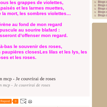
sous les grappes de violettes,
Blogs 
Blogs 
paisés et les larmes muettes,
Blogs 
Blogs 
e la mort, les sombres violettes…
Blogs 
sérène au fond de mon regard
épuscule au sourire blafard :
sseront d’offenser mon regard.
là-bas le souvenir des roses,
s paupières closesLes lilas et les lys, les
oses et les roses.
on mcp - Je couvrirai de roses
Repost
0