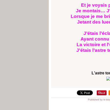
Et je voyais 
Je montais… J’
Lorsque je me bri
Jetant des lue
J’étais l’écl
Ayant connu l’
La victoire et 
J’étais l’astre
L'astre t
Published by le-bl