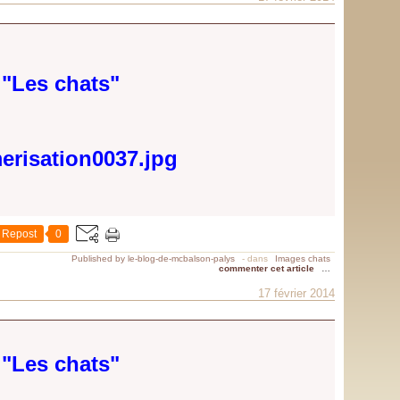
"Les chats"
Repost
0
Published by le-blog-de-mcbalson-palys
-
dans
Images chats
commenter cet article
…
17 février 2014
"Les chats"