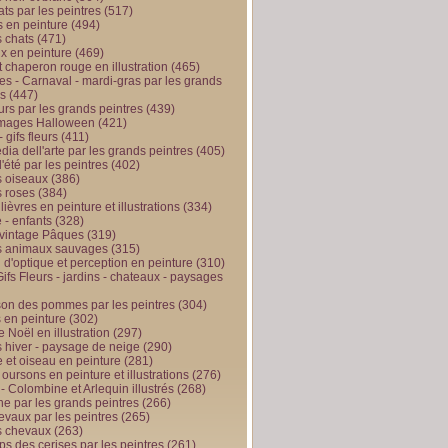
ts par les peintres
(517)
 en peinture
(494)
 chats
(471)
x en peinture
(469)
t chaperon rouge en illustration
(465)
s - Carnaval - mardi-gras par les grands
es
(447)
urs par les grands peintres
(439)
 images Halloween
(421)
 gifs fleurs
(411)
ia dell'arte par les grands peintres
(405)
d'été par les peintres
(402)
 oiseaux
(386)
 roses
(384)
 lièvres en peinture et illustrations
(334)
 - enfants
(328)
vintage Pâques
(319)
s animaux sauvages
(315)
n d'optique et perception en peinture
(310)
ifs Fleurs - jardins - chateaux - paysages
son des pommes par les peintres
(304)
 en peinture
(302)
 Noël en illustration
(297)
 hiver - paysage de neige
(290)
et oiseau en peinture
(281)
 oursons en peinture et illustrations
(276)
 - Colombine et Arlequin illustrés
(268)
e par les grands peintres
(266)
evaux par les peintres
(265)
s chevaux
(263)
ps des cerises par les peintres
(261)