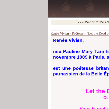
3500
3510
3520
3530
3540
3550
3560
<<
<
3570
3571
3572
3
Renée Vivien - Poètesse - "Let the Dead b
Renée Vivien,
née Pauline Mary Tarn l
novembre 1909 à Paris,
est une poétesse brita
parnassien de la Belle É
Let the 
Ce
Voici la nuit 