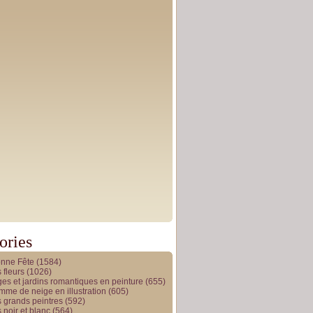
ories
onne Fête
(1584)
 fleurs
(1026)
es et jardins romantiques en peinture
(655)
me de neige en illustration
(605)
 grands peintres
(592)
 noir et blanc
(564)