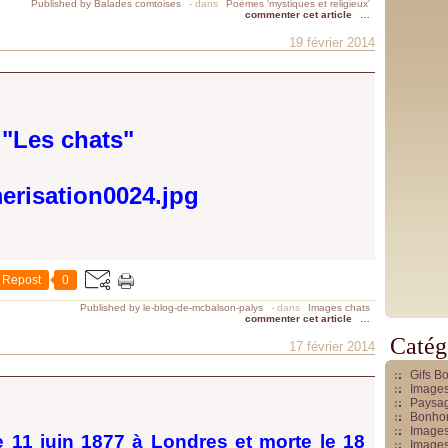
Published by Balades comtoises
-
dans
Poèmes 'mystiques et religieux'
commenter cet article
…
19 février 2014
"Les chats"
Repost
0
Published by le-blog-de-mcbalson-palys
-
dans
Images chats
commenter cet article
…
Catég
17 février 2014
Gifs B
Images
Paysag
Bonhom
Images
e 11 juin 1877 à Londres et morte le 18
Images