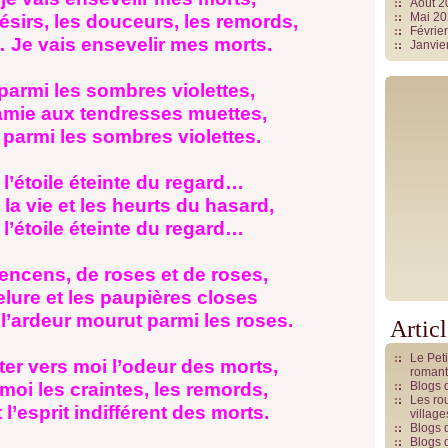
Août 
Mai 2
ésirs, les douceurs, les remords,
Févrie
 Je vais ensevelir mes morts.
Janvie
parmi les sombres violettes,
amie aux tendresses muettes,
 parmi les sombres violettes.
 l’étoile éteinte du regard…
 la vie et les heurts du hasard,
 l’étoile éteinte du regard…
’encens, de roses et de roses,
lure et les paupières closes
l’ardeur mourut parmi les roses.
Artic
Le Pet
ter vers moi l’odeur des morts,
romant
moi les craintes, les remords,
Blogs 
Les rou
l’esprit indifférent des morts.
villag
Blogs 
Blogs 