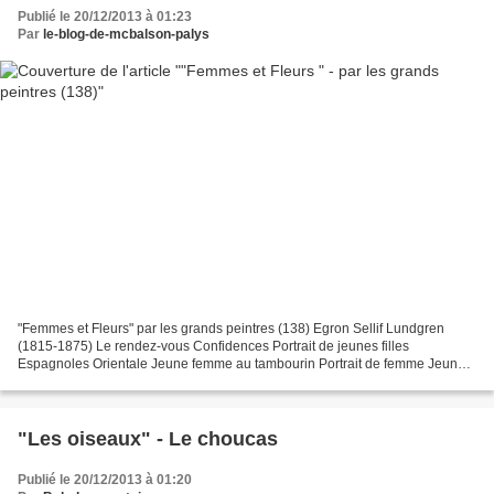
Publié le 20/12/2013 à 01:23
Par
le-blog-de-mcbalson-palys
"Femmes et Fleurs" par les grands peintres (138) Egron Sellif Lundgren
(1815-1875) Le rendez-vous Confidences Portrait de jeunes filles
Espagnoles Orientale Jeune femme au tambourin Portrait de femme Jeune
femme indienne Jeune femme aux Roses dans les...
"Les oiseaux" - Le choucas
Publié le 20/12/2013 à 01:20