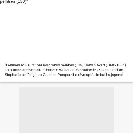
"Femmes et Fleurs" par les grands peintres (139) Hans Makart (1840-1884)
La parade anniversaire Charlotte Wolter en Messaline les 5 sens - l'odorat
Stéphanie de Belgique Caroline Pomperz Le rêve après le bal La japonaise
Flora roses au corsage