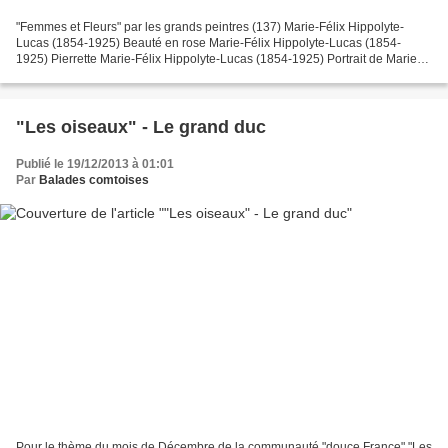
"Femmes et Fleurs" par les grands peintres (137) Marie-Félix Hippolyte-
Lucas (1854-1925) Beauté en rose Marie-Félix Hippolyte-Lucas (1854-
1925) Pierrette Marie-Félix Hippolyte-Lucas (1854-1925) Portrait de Marie
Lloyd Marie-Félix Hippolyte-Lucas (1854-1925)...
"Les oiseaux" - Le grand duc
Publié le 19/12/2013 à 01:01
Par
Balades comtoises
Pour le thème du mois de Décembre de la communauté "douce France" "Les