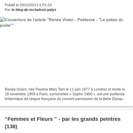
Publié le 20/12/2013 à 01:24
Par
le-blog-de-mcbalson-palys
Renée Vivien, née Pauline Mary Tarn le 11 juin 1877 à Londres et morte le
18 novembre 1909 à Paris, surnommée « Sapho 1900 », est une poétesse
britannique de langue française du courant parnassien de la Belle Époque.
Le Palais du Poète Le vent des vaisseaux...
"Femmes et Fleurs " - par les grands peintres
(138)