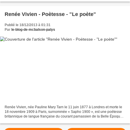
Renée Vivien - Poètesse - "Le poète"
Publié le 18/12/2013 à 01:31
Par
le-blog-de-mcbalson-palys
Renée Vivien, née Pauline Mary Tarn le 11 juin 1877 à Londres et morte le
18 novembre 1909 à Paris, surnommée « Sapho 1900 », est une poétesse
britannique de langue française du courant parnassien de la Belle Époque.
Le Poète Le Vent des vaisseaux Il...