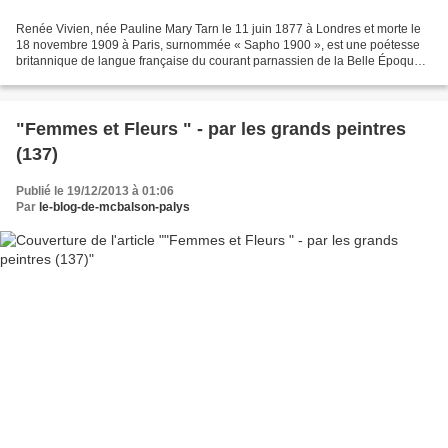
Renée Vivien, née Pauline Mary Tarn le 11 juin 1877 à Londres et morte le
18 novembre 1909 à Paris, surnommée « Sapho 1900 », est une poétesse
britannique de langue française du courant parnassien de la Belle Époque.
Enseignement Sillages Tu veux savoir...
"Femmes et Fleurs " - par les grands peintres
(137)
Publié le 19/12/2013 à 01:06
Par
le-blog-de-mcbalson-palys