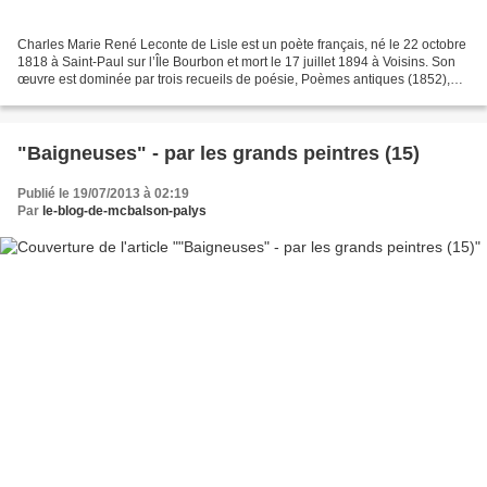
Charles Marie René Leconte de Lisle est un poète français, né le 22 octobre
1818 à Saint-Paul sur l’Île Bourbon et mort le 17 juillet 1894 à Voisins. Son
œuvre est dominée par trois recueils de poésie, Poèmes antiques (1852),
Poèmes barbares (1862) et...
"Baigneuses" - par les grands peintres (15)
Publié le 19/07/2013 à 02:19
Par
le-blog-de-mcbalson-palys