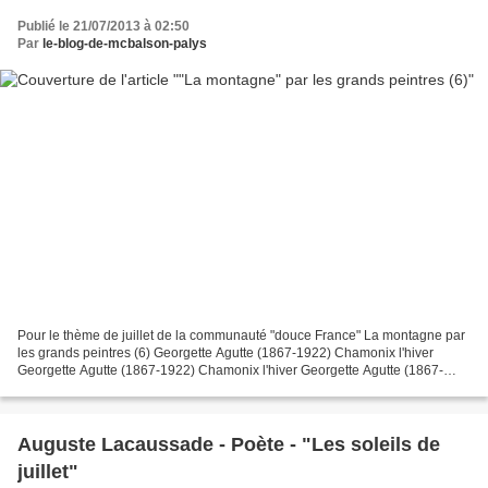
Publié le 21/07/2013 à 02:50
Par
le-blog-de-mcbalson-palys
Pour le thème de juillet de la communauté "douce France" La montagne par
les grands peintres (6) Georgette Agutte (1867-1922) Chamonix l'hiver
Georgette Agutte (1867-1922) Chamonix l'hiver Georgette Agutte (1867-
1922) Matin sur le lac de Saint Moritz...
Auguste Lacaussade - Poète - "Les soleils de
juillet"