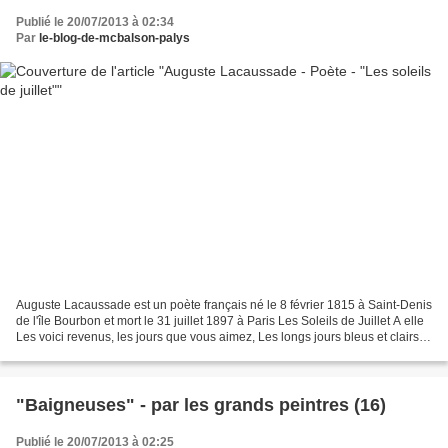
Publié le 20/07/2013 à 02:34
Par
le-blog-de-mcbalson-palys
Auguste Lacaussade est un poète français né le 8 février 1815 à Saint-Denis
de l'île Bourbon et mort le 31 juillet 1897 à Paris Les Soleils de Juillet A elle
Les voici revenus, les jours que vous aimez, Les longs jours bleus et clairs
sous des cieux sans...
"Baigneuses" - par les grands peintres (16)
Publié le 20/07/2013 à 02:25