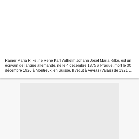
Rainer Maria Rilke, né René Karl Wilhelm Johann Josef Maria Rilke, est un
écrivain de langue allemande, né le 4 décembre 1875 à Prague, mort le 30
décembre 1926 à Montreux, en Suisse. Il vécut à Veyras (Valais) de 1921 à
sa mort. Il est surtout connu...