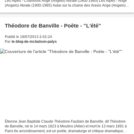
Les Alpes - Chamonix Ange (Angelo) Abrate (1900-1985) Les Alpes - Ange
(Angelo) Abrate (1900-1985) Aube sur la chaine des Aravis Ange (Angelo)
Abrate (1900-1985) Automne au Buet-...
Théodore de Banville - Poète - "L'été"
Publié le 18/07/2013 à 02:24
Par
le-blog-de-mcbalson-palys
Étienne Jean Baptiste Claude Théodore Faullain de Banville, dit Théodore
de Banville, né le 14 mars 1823 à Moulins (Allier) et mort le 13 mars 1891 à
Paris 6e arrondissement, est un poète, dramaturge et critique dramatique