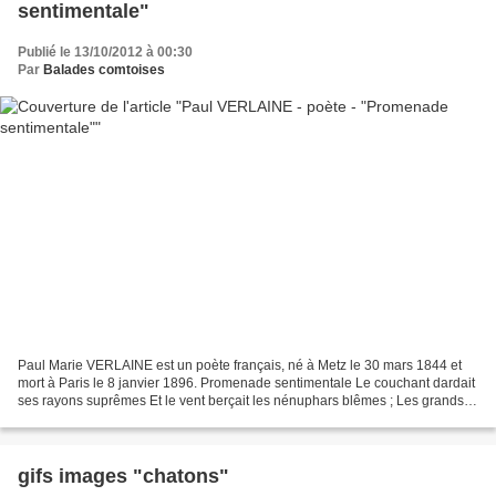
sentimentale"
Publié le 13/10/2012 à 00:30
Par
Balades comtoises
Paul Marie VERLAINE est un poète français, né à Metz le 30 mars 1844 et
mort à Paris le 8 janvier 1896. Promenade sentimentale Le couchant dardait
ses rayons suprêmes Et le vent berçait les nénuphars blêmes ; Les grands
nénuphars entre les roseaux Tristement...
gifs images "chatons"