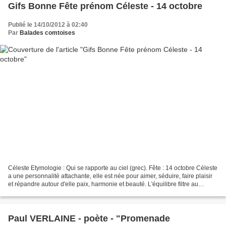
Gifs Bonne Fête prénom Céleste - 14 octobre
Publié le 14/10/2012 à 02:40
Par
Balades comtoises
Céleste Etymologie : Qui se rapporte au ciel (grec). Fête : 14 octobre Céleste
a une personnalité attachante, elle est née pour aimer, séduire, faire plaisir
et répandre autour d'elle paix, harmonie et beauté. L'équilibre filtre au
travers de son attitude,...
Paul VERLAINE - poète - "Promenade