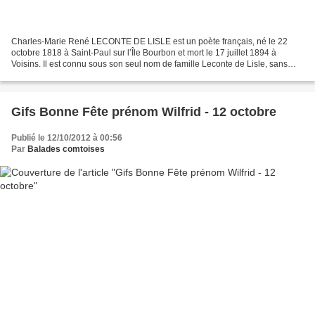
Charles-Marie René LECONTE DE LISLE est un poète français, né le 22
octobre 1818 à Saint-Paul sur l’Île Bourbon et mort le 17 juillet 1894 à
Voisins. Il est connu sous son seul nom de famille Leconte de Lisle, sans
mentionner de prénom, qu’il adopta comme...
Gifs Bonne Fête prénom Wilfrid - 12 octobre
Publié le 12/10/2012 à 00:56
Par
Balades comtoises