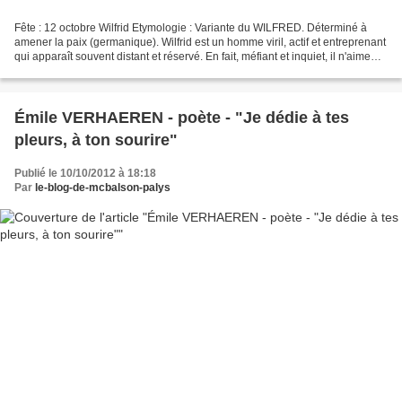
Fête : 12 octobre Wilfrid Etymologie : Variante du WILFRED. Déterminé à
amener la paix (germanique). Wilfrid est un homme viril, actif et entreprenant
qui apparaît souvent distant et réservé. En fait, méfiant et inquiet, il n'aime
pas se livrer au premier...
Émile VERHAEREN - poète - "Je dédie à tes
pleurs, à ton sourire"
Publié le 10/10/2012 à 18:18
Par
le-blog-de-mcbalson-palys