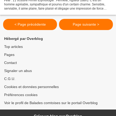
Fête : 11 octobre Firmin Etymologie : Fermeté, rigueur (latin). C'est un
homme agréable, sympathique et pourvu d'un certain charme. Sensible,
serviable, il aime plaire, faire plaisir et dégage une impression de force
tranquille. Néanmoins, ne nous fions...
< Page précédente
Page suivante >
Hébergé par Overblog
Top articles
Pages
Contact
Signaler un abus
C.G.U.
Cookies et données personnelles
Préférences cookies
Voir le profil de Balades comtoises sur le portail Overblog