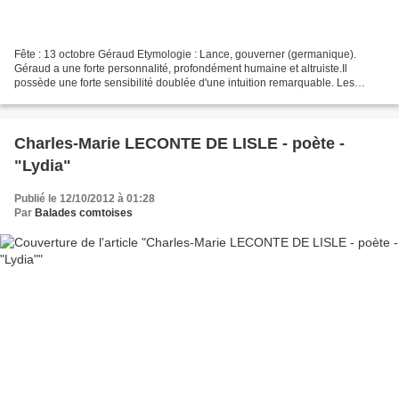
Fête : 13 octobre Géraud Etymologie : Lance, gouverner (germanique).
Géraud a une forte personnalité, profondément humaine et altruiste.Il
possède une forte sensibilité doublée d'une intuition remarquable. Les
contingences matérielles ne sont pas, à ses...
Charles-Marie LECONTE DE LISLE - poète -
"Lydia"
Publié le 12/10/2012 à 01:28
Par
Balades comtoises