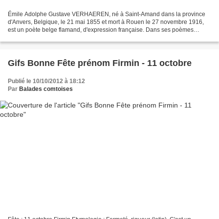
Émile Adolphe Gustave VERHAEREN, né à Saint-Amand dans la province
d'Anvers, Belgique, le 21 mai 1855 et mort à Rouen le 27 novembre 1916,
est un poète belge flamand, d'expression française. Dans ses poèmes
influencés par le symbolisme, où il pratique...
Gifs Bonne Fête prénom Firmin - 11 octobre
Publié le 10/10/2012 à 18:12
Par
Balades comtoises