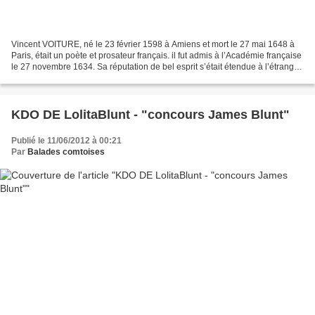
Vincent VOITURE, né le 23 février 1598 à Amiens et mort le 27 mai 1648 à
Paris, était un poète et prosateur français. il fut admis à l’Académie française
le 27 novembre 1634. Sa réputation de bel esprit s’était étendue à l’étranger,
et lorsqu’il mourut,...
KDO DE LolitaBlunt - "concours James Blunt"
Publié le 11/06/2012 à 00:21
Par
Balades comtoises