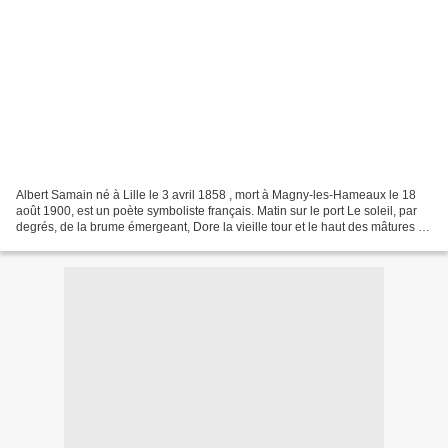
Albert Samain né à Lille le 3 avril 1858 , mort à Magny-les-Hameaux le 18
août 1900, est un poète symboliste français. Matin sur le port Le soleil, par
degrés, de la brume émergeant, Dore la vieille tour et le haut des mâtures ;
Et, jetant son filet sur...