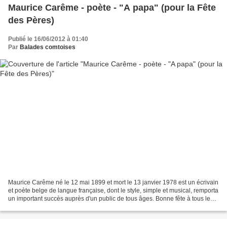
Maurice Carême - poète - "A papa" (pour la Fête
des Pères)
Publié le 16/06/2012 à 01:40
Par
Balades comtoises
Maurice Carême né le 12 mai 1899 et mort le 13 janvier 1978 est un écrivain
et poète belge de langue française, dont le style, simple et musical, remporta
un important succès auprès d'un public de tous âges. Bonne fête à tous les
pères A Papa J'écris...