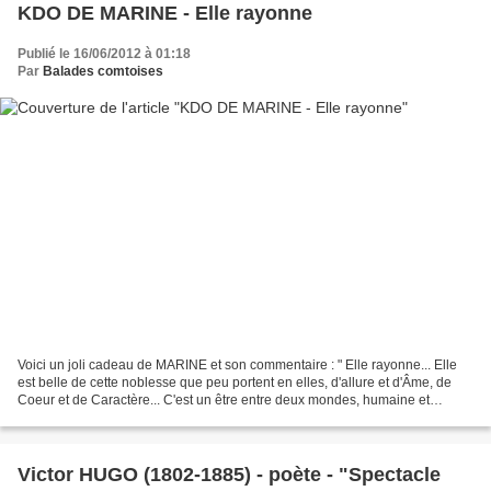
KDO DE MARINE - Elle rayonne
Publié le 16/06/2012 à 01:18
Par
Balades comtoises
Voici un joli cadeau de MARINE et son commentaire : " Elle rayonne... Elle
est belle de cette noblesse que peu portent en elles, d'allure et d'Âme, de
Coeur et de Caractère... C'est un être entre deux mondes, humaine et
mystique à la fois. "
Victor HUGO (1802-1885) - poète - "Spectacle