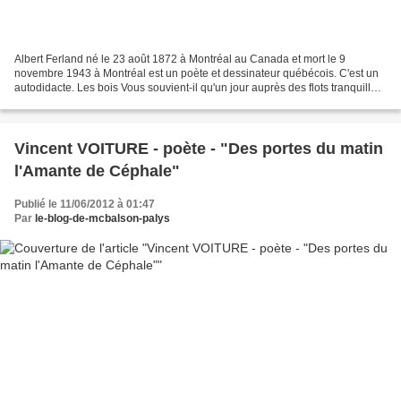
Albert Ferland né le 23 août 1872 à Montréal au Canada et mort le 9
novembre 1943 à Montréal est un poète et dessinateur québécois. C'est un
autodidacte. Les bois Vous souvient-il qu'un jour auprès des flots tranquilles,
Sous le dais de ces bois moussus...
Vincent VOITURE - poète - "Des portes du matin
l'Amante de Céphale"
Publié le 11/06/2012 à 01:47
Par
le-blog-de-mcbalson-palys