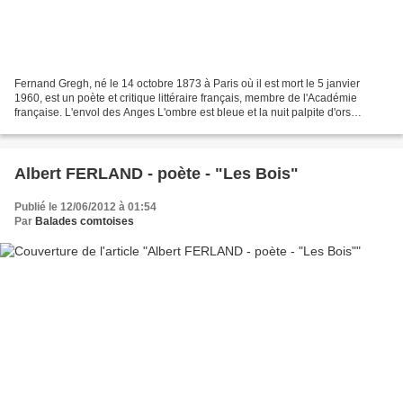
Fernand Gregh, né le 14 octobre 1873 à Paris où il est mort le 5 janvier
1960, est un poète et critique littéraire français, membre de l'Académie
française. L'envol des Anges L'ombre est bleue et la nuit palpite d'ors
tremblants Dans l'azur, on croit...
Albert FERLAND - poète - "Les Bois"
Publié le 12/06/2012 à 01:54
Par
Balades comtoises