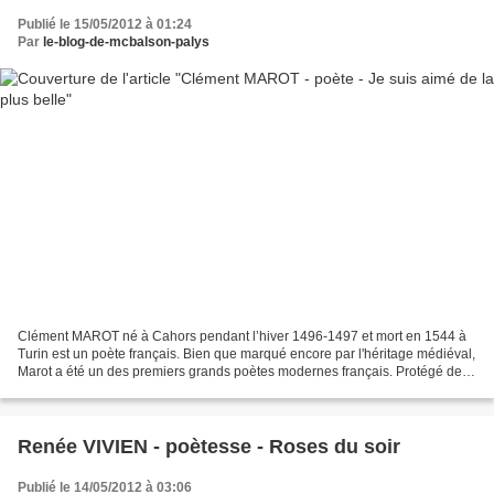
Publié le 15/05/2012 à 01:24
Par
le-blog-de-mcbalson-palys
Clément MAROT né à Cahors pendant l’hiver 1496-1497 et mort en 1544 à
Turin est un poète français. Bien que marqué encore par l'héritage médiéval,
Marot a été un des premiers grands poètes modernes français. Protégé de
Marguerite de Navarre, sœur du roi...
Renée VIVIEN - poètesse - Roses du soir
Publié le 14/05/2012 à 03:06