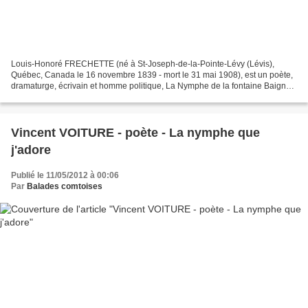
Louis-Honoré FRECHETTE (né à St-Joseph-de-la-Pointe-Lévy (Lévis),
Québec, Canada le 16 novembre 1839 - mort le 31 mai 1908), est un poète,
dramaturge, écrivain et homme politique, La Nymphe de la fontaine Baigne
mes pieds du cristal de tes ondes, O ma...
Vincent VOITURE - poète - La nymphe que
j'adore
Publié le 11/05/2012 à 00:06
Par
Balades comtoises