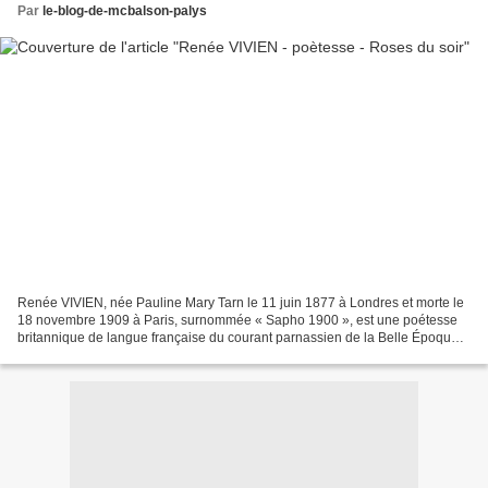
Par
le-blog-de-mcbalson-palys
Renée VIVIEN, née Pauline Mary Tarn le 11 juin 1877 à Londres et morte le
18 novembre 1909 à Paris, surnommée « Sapho 1900 », est une poétesse
britannique de langue française du courant parnassien de la Belle Époque.
Roses du soir Des roses sur la mer,...