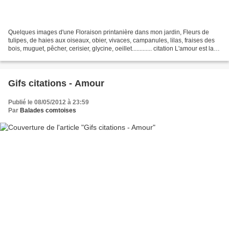
Quelques images d'une Floraison printanière dans mon jardin, Fleurs de
tulipes, de haies aux oiseaux, obier, vivaces, campanules, lilas, fraises des
bois, muguet, pêcher, cerisier, glycine, oeillet............. citation L'amour est la
fleur du printemps...
Gifs citations - Amour
Publié le 08/05/2012 à 23:59
Par
Balades comtoises