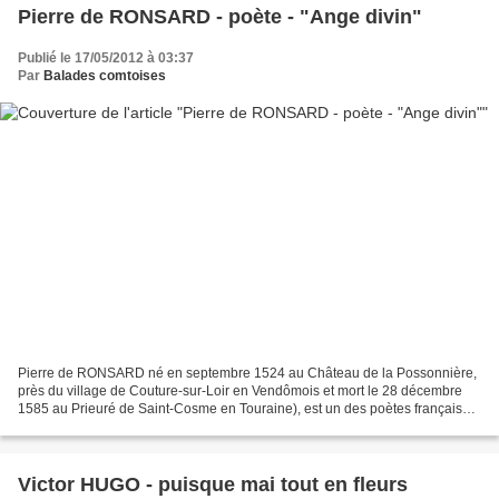
Pierre de RONSARD - poète - "Ange divin"
Publié le 17/05/2012 à 03:37
Par
Balades comtoises
Pierre de RONSARD né en septembre 1524 au Château de la Possonnière,
près du village de Couture-sur-Loir en Vendômois et mort le 28 décembre
1585 au Prieuré de Saint-Cosme en Touraine), est un des poètes français
les plus importants du XVIe siècle. «...
Victor HUGO - puisque mai tout en fleurs