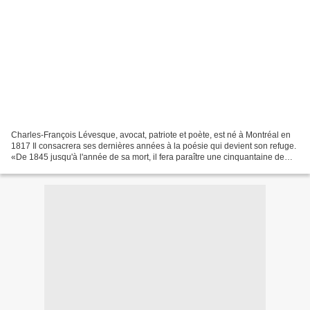
Charles-François Lévesque, avocat, patriote et poète, est né à Montréal en
1817 Il consacrera ses dernières années à la poésie qui devient son refuge.
«De 1845 jusqu'à l'année de sa mort, il fera paraître une cinquantaine de
poèmes dans divers journaux...