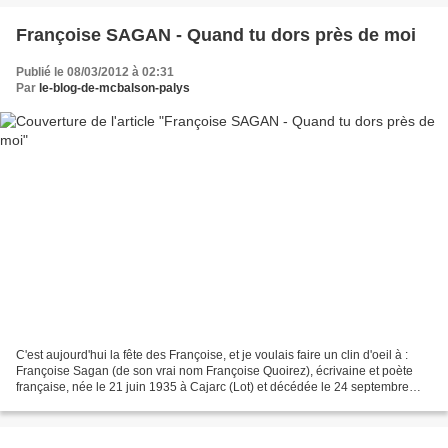
Françoise SAGAN - Quand tu dors près de moi
Publié le 08/03/2012 à 02:31
Par
le-blog-de-mcbalson-palys
C'est aujourd'hui la fête des Françoise, et je voulais faire un clin d'oeil à :
Françoise Sagan (de son vrai nom Françoise Quoirez), écrivaine et poète
française, née le 21 juin 1935 à Cajarc (Lot) et décédée le 24 septembre
2004 à Honfleur Souvent considérée...