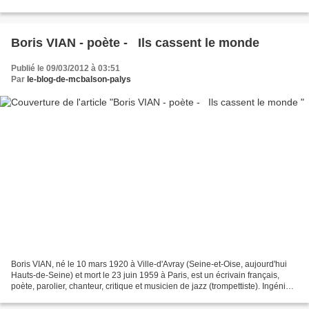
"Kismet" (1953). ETRANGER AU PARADIS Prends...
Boris VIAN - poète - Ils cassent le monde
Publié le 09/03/2012 à 03:51
Par
le-blog-de-mcbalson-palys
Boris VIAN, né le 10 mars 1920 à Ville-d'Avray (Seine-et-Oise, aujourd'hui
Hauts-de-Seine) et mort le 23 juin 1959 à Paris, est un écrivain français,
poète, parolier, chanteur, critique et musicien de jazz (trompettiste). Ingénieur
de l'École centrale...