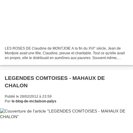
LES ROSES DE Claudine de MONTJOIE A la fin du XVI° siècle, Jean de
Montjoie avait une fille, Claudine, pieuse et charitable. Tout ce qu'elle avait
en propre, elle le distribuait en aumônes aux pauvres. Souvent même,
quand il ne restait plus rien et que...
LEGENDES COMTOISES - MAHAUX DE
CHALON
Publié le 28/02/2012 à 23:59
Par
le-blog-de-mcbalson-palys