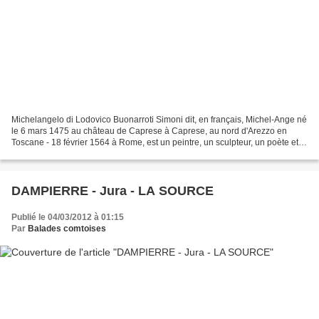
Michelangelo di Lodovico Buonarroti Simoni dit, en français, Michel-Ange né
le 6 mars 1475 au château de Caprese à Caprese, au nord d'Arezzo en
Toscane - 18 février 1564 à Rome, est un peintre, un sculpteur, un poète et
un architecte italien de la Renaissance....
DAMPIERRE - Jura - LA SOURCE
Publié le 04/03/2012 à 01:15
Par
Balades comtoises