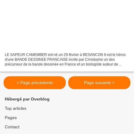
LE SAPEUR CAMEMBER est né un 29 février à BESANCON Il est le héros
d'une BANDE DESSINEE FRANCAISE écrite par Christophe un des
précurseur de la bande dessinée en France et un biologiste auteur de
manuels scolaires.1856-1945) (Marie-Louis-Georges Colomb,...
< Page précédente
Page suivante >
Hébergé par Overblog
Top articles
Pages
Contact