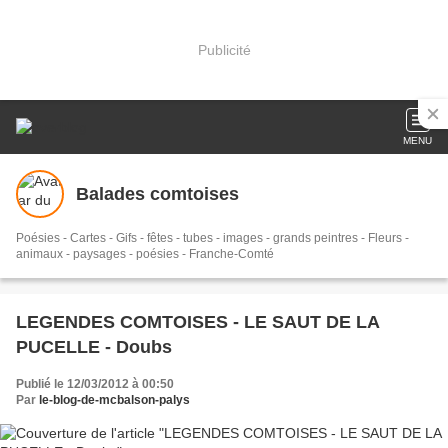
Publicité
MENU
Balades comtoises
Poésies - Cartes - Gifs - fêtes - tubes - images - grands peintres - Fleurs -
animaux - paysages - poésies - Franche-Comté
LEGENDES COMTOISES - LE SAUT DE LA
PUCELLE - Doubs
Publié le 12/03/2012 à 00:50
Par
le-blog-de-mcbalson-palys