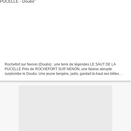
Rochefort sur Nenon (Doubs) : une terre de légendes LE SAUT DE LA
PUCELLE Près de ROCHEFORT SUR NENON, une falaise abrupte
surplombe le Doubs. Une jeune bergère, jadis, gardait là-haut ses bêtes
lorsqu'une bande de soldats surgit et se précipita vers...