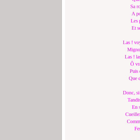
Sa r
A po
Les 
Et s
Las ! vo
Mignon
Las ! la
Ô vr
Puis 
Que d
Donc, si
Tandis
En s
Cueille
Comme 
Fer