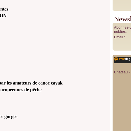
antes
GNON
Newsl
Abonnez-vo
publiés.
Email
Chateau - 
par les amateurs de canoe cayak
 européennes de pêche
es gorges