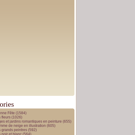
ories
onne Fête
(1584)
 fleurs
(1026)
es et jardins romantiques en peinture
(655)
me de neige en illustration
(605)
 grands peintres
(592)
 noir et blanc
(564)