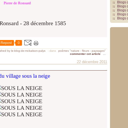
Blogs 
Pierre de Ronsard
Blogs 
Blogs 
Blogs 
Blogs 
Repost
0
ished by le-blog-de-mcbalson-palys
-
dans
poèmes "nature - fleurs - paysages"
commenter cet article
…
22 décembre 2011
u village sous la neige