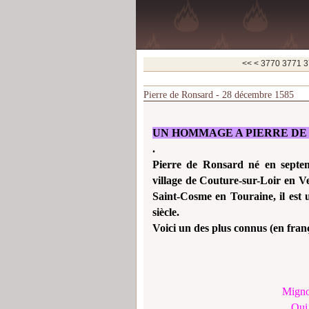
3700
3710
3720
3730
3740
3750
3760
<<
<
3770
3771
3
Pierre de Ronsard - 28 décembre 1585
UN HOMMAGE A PIERRE DE R
.
Pierre de Ronsard né en septe
village de Couture-sur-Loir en 
Saint-Cosme en Touraine, il est 
siècle.
Voici un des plus connus (en fran
Mignon
Qui 