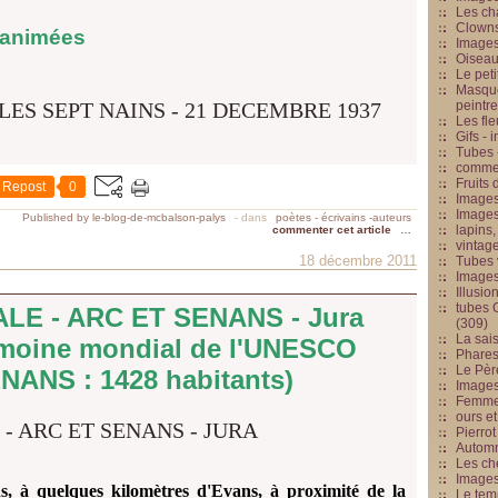
Les cha
Clowns
 animées
Images
Oiseau
Le peti
Masque
peintr
Les fle
Gifs -
Tubes -
commed
Fruits 
Repost
0
Images
Images
Published by le-blog-de-mcbalson-palys
-
dans
poètes - écrivains -auteurs
lapins,
commenter cet article
…
vintage
18 décembre 2011
Tubes 
Image
Illusio
tubes G
LE - ARC ET SENANS - Jura
(309)
La sai
rimoine mondial de l'UNESCO
Phares
Le Père
ANS : 1428 habitants)
Images
Femme 
ours et
Pierrot
Automn
Les ch
Image
s, à quelques kilomètres d'Evans, à proximité de la
Le tem