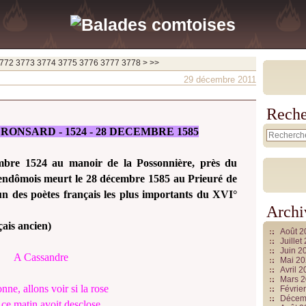
772
3773
3774
3775
3776
3777
3778
>
>>
29 décembre 2011
Reche
ONSARD - 1524 - 28 DECEMBRE 1585
mbre 1524 au manoir de la Possonnière, près du
Vendômois meurt le 28 décembre 1585 au Prieuré de
un des poètes français les plus importants du XVI°
Archi
çais ancien)
Août 
Juille
Juin 2
A Cassandre
Mai 2
Avril 
Mars 
ne, allons voir si la rose
Févrie
Décem
ce matin avoit desclose