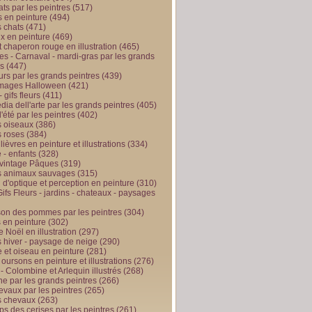
ts par les peintres
(517)
 en peinture
(494)
 chats
(471)
x en peinture
(469)
t chaperon rouge en illustration
(465)
s - Carnaval - mardi-gras par les grands
es
(447)
urs par les grands peintres
(439)
 images Halloween
(421)
 gifs fleurs
(411)
ia dell'arte par les grands peintres
(405)
d'été par les peintres
(402)
 oiseaux
(386)
 roses
(384)
 lièvres en peinture et illustrations
(334)
 - enfants
(328)
vintage Pâques
(319)
s animaux sauvages
(315)
n d'optique et perception en peinture
(310)
ifs Fleurs - jardins - chateaux - paysages
son des pommes par les peintres
(304)
 en peinture
(302)
 Noël en illustration
(297)
 hiver - paysage de neige
(290)
et oiseau en peinture
(281)
 oursons en peinture et illustrations
(276)
 - Colombine et Arlequin illustrés
(268)
e par les grands peintres
(266)
evaux par les peintres
(265)
s chevaux
(263)
ps des cerises par les peintres
(261)