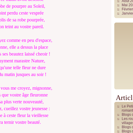
Août 
Mai 2
obe de pourpre au Soleil,
Févrie
int perdu ceste vesprée
Janvie
plis de sa robe pourprée,
on teint au vostre pareil.
yez comme en peu d'espace,
ne, elle a dessus la place
s ses beautez laissé cheoir !
ayment marastre Nature,
qu'une telle fleur ne dure
u matin jusques au soir !
 vous me croyez, mignonne,
 que vostre âge fleuronne
Artic
a plus verte nouveauté,
Le Pet
z, cueillez vostre jeunesse :
romant
Blogs 
à ceste fleur la vieillesse
Les rou
a ternir vostre beauté.
villag
Blogs 
Blogs 