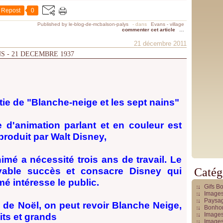
Repost
0
Published by le-blog-de-mcbalson-palys
-
dans
Evans - village
commenter cet article
…
21 décembre 2011
S - 21 DECEMBRE 1937
sortie de "Blanche-neige et les sept nains"
 d'animation parlant et en couleur est
produit par Walt Disney,
imé a nécessité trois ans de travail. Le
yable succès et consacre Disney qui
Catég
é intéresse le public.
Gifs B
Images
Paysag
 de Noël, on peut revoir Blanche Neige,
Bonhom
Images
tits et grands
Images