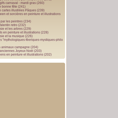
gifs carnaval - mardi gras
(260)
e bonne fête
(241)
e cartes illustrées Pâques
(239)
en et sorcières en peinture et illustrations
par les peintres
(234)
alentin retro
(232)
ie et les arbres
(229)
 en peinture et illustrations
(228)
sie et la musique
(226)
 "mythologiques-féeriques-mystiques-philo
s animaux campagne
(204)
 anciennes Joyeux Noël
(203)
ens en peinture et illustrations
(202)