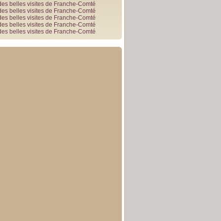
des belles visites de Franche-Comté
des belles visites de Franche-Comté
des belles visites de Franche-Comté
des belles visites de Franche-Comté
des belles visites de Franche-Comté