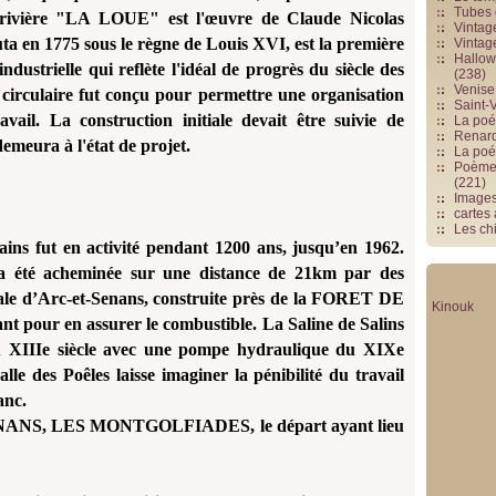
Tubes 
vière "LA LOUE" est l'œuvre de Claude Nicolas
Vintag
ta en 1775 sous le règne de Louis XVI, est la première
Vintag
Hallowe
ndustrielle qui reflète l'idéal de progrès du siècle des
(238)
Venise 
circulaire fut conçu pour permettre une organisation
Saint-V
avail. La construction initiale devait être suivie de
La poés
Renards
 demeura à l'état de projet.
La poé
Poèmes
(221)
Image
cartes
Les chi
ains fut en activité pendant 1200 ans, jusqu’en 1962.
a été acheminée sur une distance de 21km par des
ale d’Arc-et-Senans, construite près de la FORET DE
Kinouk
t pour en assurer le combustible. La Saline de Salins
du XIIIe siècle avec une pompe hydraulique du XIXe
le des Poêles laisse imaginer la pénibilité du travail
anc.
SENANS, LES MONTGOLFIADES, le départ ayant lieu