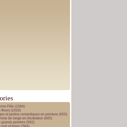
ories
onne Fête
(1584)
 fleurs
(1026)
es et jardins romantiques en peinture
(655)
me de neige en illustration
(605)
 grands peintres
(592)
 noir et blanc
(564)