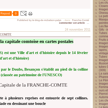
Les cha
Clowns
Images
Oiseau
Repost
0
Le peti
Masque
Published by le-blog-de-mcbalson-palys
-
dans
Franche-Comté
peintr
commenter cet article
…
Les fle
24 novembre 2011
Gifs -
Tubes -
E-COMTE
commed
Fruits 
la capitale comtoise en cartes postales
Images
Images
lapins,
 une Ville d'art et d'histoire depuis le 14 février
vintage
Tubes 
d'art et d'histoire)
Image
Illusio
tubes G
ar le Doubs, Besançon s'établit au pied de la colline
(309)
La sai
an (classée au patrimoine de l'UNESCO)
Phares
Le Père
Images
Femme 
ours et
Pierrot
Automn
à plusieurs reprises est entourée de sept collines.
Les ch
lade en dessinant une boucle
Image
Le tem