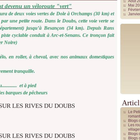
Août 
t devenu un véloroute "vert"
Mai 2
Févrie
 Jura de deux voies vertes de Dole à Orchamps (30 km) et
Janvie
par une petite route. Dans le Doubs, cette voie verte se
 département) jusqu’à Besançon (34 km). Depuis Rans
iste cyclable conduit à Arc-et-Senans. Ce tronçon fait
er Noire)
élo, en roller, à cheval, avec nos animaux domestiques
rement tranquille.
.......... et à pied
les barques de pêcheurs
Artic
Le Pet
romant
Blogs 
Les rou
villag
Blogs 
Blogs 