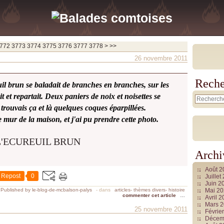
772
3773
3774
3775
3776
3777
3778
>
>>
26 novembre 2011
Reche
il brun se baladait de branches en branches, sur les
t et repartait. Deux paniers de noix et noisettes se
e trouvais ça et là quelques coques éparpillées.
le mur de la maison, et j'ai pu prendre cette photo.
Archi
Août 
Repost
0
Juille
Juin 2
Published by le-blog-de-mcbalson-palys
-
dans
articles- thèmes divers- histoire
Mai 2
commenter cet article
…
Avril 
Mars 
25 novembre 2011
Févrie
Décem