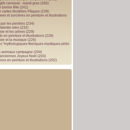
gifs carnaval - mardi gras
(260)
e bonne fête
(241)
e cartes illustrées Pâques
(239)
en et sorcières en peinture et illustrations
par les peintres
(234)
alentin retro
(232)
ie et les arbres
(229)
 en peinture et illustrations
(228)
sie et la musique
(226)
 "mythologiques-féeriques-mystiques-philo
s animaux campagne
(204)
 anciennes Joyeux Noël
(203)
ens en peinture et illustrations
(202)