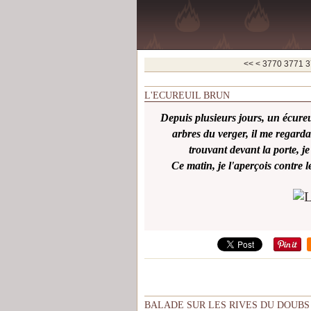
3700
3710
3720
3730
3740
3750
3760
<<
<
3770
3771
3
L'ECUREUIL BRUN
Depuis plusieurs jours, un écureu
arbres du verger, il me regardai
trouvant devant la porte, j
Ce matin, je l'aperçois contre 
BALADE SUR LES RIVES DU DOUBS