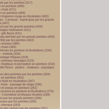
ts par les peintres
(517)
 en peinture
(494)
 chats
(471)
x en peinture
(469)
t chaperon rouge en illustration
(465)
s - Carnaval - mardi-gras par les grands
es
(447)
urs par les grands peintres
(439)
 images Halloween
(421)
 gifs fleurs
(411)
ia dell'arte par les grands peintres
(405)
d'été par les peintres
(402)
 oiseaux
(386)
 roses
(384)
 lièvres en peinture et illustrations
(334)
 - enfants
(328)
vintage Pâques
(319)
s animaux sauvages
(315)
n d'optique et perception en peinture
(310)
ifs Fleurs - jardins - chateaux - paysages
son des pommes par les peintres
(304)
 en peinture
(302)
 Noël en illustration
(297)
 hiver - paysage de neige
(290)
et oiseau en peinture
(281)
 oursons en peinture et illustrations
(276)
 - Colombine et Arlequin illustrés
(268)
e par les grands peintres
(266)
evaux par les peintres
(265)
s chevaux
(263)
ps des cerises par les peintres
(261)