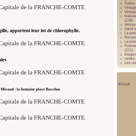
Tubes 
Vintag
Vintag
Hallowe
(238)
Venise 
Saint-V
gille, apportent leur lot de chlorophylle.
La poés
Renards
La poé
Poèmes
(221)
Image
cartes
ales
Les chi
Kinouk
 Micaud - la fontaine place Bacchus