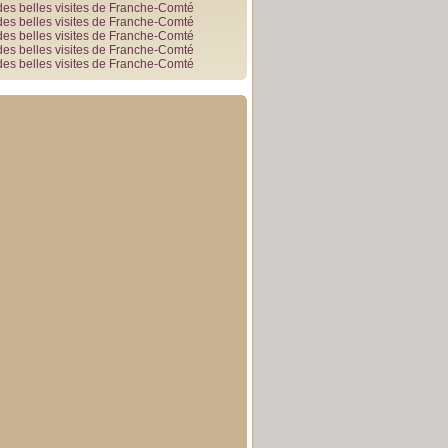
des belles visites de Franche-Comté
des belles visites de Franche-Comté
des belles visites de Franche-Comté
des belles visites de Franche-Comté
des belles visites de Franche-Comté