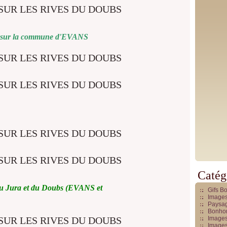
 sur la commune d'EVANS
Catég
 du Jura et du Doubs (EVANS et
Gifs B
Images
Paysag
Bonhom
Images
Images