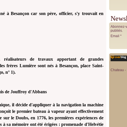
né à Besançon car son père, officier, s'y trouvait en
Newsl
Abonnez-vo
publiés.
Email
, réalisateurs de travaux apportant de grandes
 les frères Lumière sont nés à Besançon, place Saint-
Chateau - 
o, n° 1).
is de Jouffroy d'Abbans
ique, il décide d'appliquer à la navigation la machine
onçoit le premier bateau à vapeur ayant effectivement
ue sur le Doubs, en 1776, les premières expériences de
s à sa mémoire ont été érigées : promenade d'Helvétie