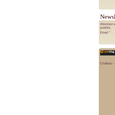
Newsl
Abonnez-vo
publiés.
Email
Chateau - 