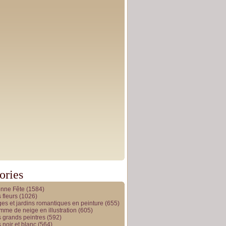
ories
onne Fête
(1584)
 fleurs
(1026)
es et jardins romantiques en peinture
(655)
me de neige en illustration
(605)
 grands peintres
(592)
 noir et blanc
(564)