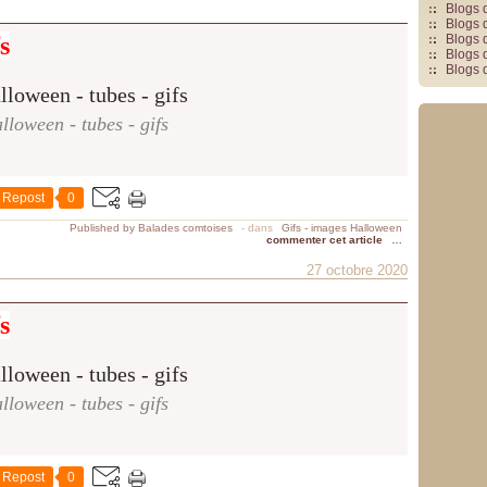
Blogs 
Blogs 
s
Blogs 
Blogs 
Blogs 
lloween - tubes - gifs
Repost
0
Published by Balades comtoises
-
dans
Gifs - images Halloween
commenter cet article
…
27 octobre 2020
s
lloween - tubes - gifs
Repost
0