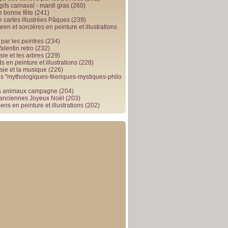
gifs carnaval - mardi gras
(260)
e bonne fête
(241)
e cartes illustrées Pâques
(239)
en et sorcières en peinture et illustrations
par les peintres
(234)
alentin retro
(232)
ie et les arbres
(229)
 en peinture et illustrations
(228)
sie et la musique
(226)
 "mythologiques-féeriques-mystiques-philo
s animaux campagne
(204)
 anciennes Joyeux Noël
(203)
ens en peinture et illustrations
(202)