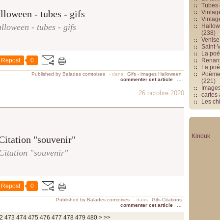
Tubes 
Vintag
Vintag
lloween - tubes - gifs
Hallowe
(238)
Venise 
Saint-V
La poés
Repost
0
Renards
La poé
Poèmes
Published by Balades comtoises
-
dans
Gifs - images Halloween
commenter cet article
…
(221)
Image
26 octobre 2020
cartes
Les chi
Kinouk
Citation "souvenir"
Repost
0
Published by Balades comtoises
-
dans
Gifs Citations
commenter cet article
…
490
500
600
700
800
900
1000
1100
1200
1300
1400
1500
1600
1700
1800
1900
2000
2100
2200
2300
2400
2500
2600
2700
2800
2900
3000
3100
3200
3300
3400
3500
3600
3700
2
473
474
475
476
477
478
479
480
>
>>