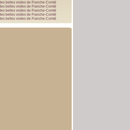
des belles visites de Franche-Comté
des belles visites de Franche-Comté
des belles visites de Franche-Comté
des belles visites de Franche-Comté
des belles visites de Franche-Comté