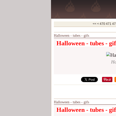
400
410
420
430
440
450
460
<<
<
470
471
47
Halloween - tubes - gifs
Halloween - tubes - gif
Ha
Halloween - tubes - gifs
Halloween - tubes - gif