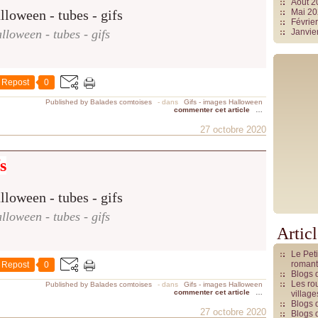
Août 
Mai 2
Févrie
lloween - tubes - gifs
Janvie
Repost
0
Published by Balades comtoises
-
dans
Gifs - images Halloween
commenter cet article
…
27 octobre 2020
s
lloween - tubes - gifs
Artic
Le Pet
romant
Repost
0
Blogs 
Les rou
Published by Balades comtoises
-
dans
Gifs - images Halloween
commenter cet article
…
villag
Blogs 
27 octobre 2020
Blogs 