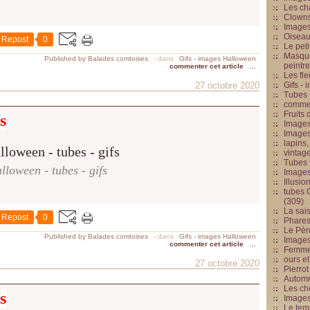
Les cha
Clowns
Images
Oiseau
Repost
0
Le peti
Masque
Published by Balades comtoises
-
dans
Gifs - images Halloween
peintr
commenter cet article
…
Les fle
27 octobre 2020
Gifs -
Tubes -
commed
Fruits 
s
Images
Images
lapins,
vintage
Tubes 
lloween - tubes - gifs
Image
Illusio
tubes G
(309)
La sai
Repost
0
Phares
Le Père
Published by Balades comtoises
-
dans
Gifs - images Halloween
Images
commenter cet article
…
Femme 
ours et
27 octobre 2020
Pierrot
Automn
Les ch
s
Image
Le tem