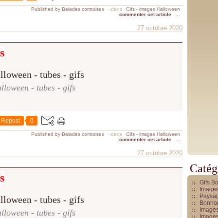
Published by Balades comtoises
-
dans
Gifs - images Halloween
commenter cet article
…
27 octobre 2020
s
lloween - tubes - gifs
Repost
0
Published by Balades comtoises
-
dans
Gifs - images Halloween
commenter cet article
…
27 octobre 2020
Catég
s
Gifs B
Images
Paysag
Bonhom
Images
lloween - tubes - gifs
Images