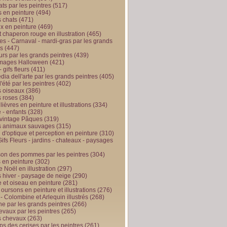
ts par les peintres
(517)
 en peinture
(494)
 chats
(471)
x en peinture
(469)
t chaperon rouge en illustration
(465)
s - Carnaval - mardi-gras par les grands
es
(447)
urs par les grands peintres
(439)
 images Halloween
(421)
 gifs fleurs
(411)
ia dell'arte par les grands peintres
(405)
d'été par les peintres
(402)
 oiseaux
(386)
 roses
(384)
 lièvres en peinture et illustrations
(334)
 - enfants
(328)
vintage Pâques
(319)
s animaux sauvages
(315)
n d'optique et perception en peinture
(310)
ifs Fleurs - jardins - chateaux - paysages
son des pommes par les peintres
(304)
 en peinture
(302)
 Noël en illustration
(297)
 hiver - paysage de neige
(290)
et oiseau en peinture
(281)
 oursons en peinture et illustrations
(276)
 - Colombine et Arlequin illustrés
(268)
e par les grands peintres
(266)
evaux par les peintres
(265)
s chevaux
(263)
ps des cerises par les peintres
(261)