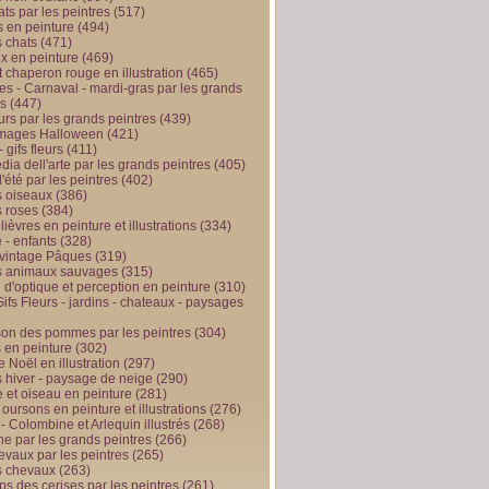
ts par les peintres
(517)
 en peinture
(494)
 chats
(471)
x en peinture
(469)
t chaperon rouge en illustration
(465)
s - Carnaval - mardi-gras par les grands
es
(447)
urs par les grands peintres
(439)
 images Halloween
(421)
 gifs fleurs
(411)
ia dell'arte par les grands peintres
(405)
d'été par les peintres
(402)
 oiseaux
(386)
 roses
(384)
 lièvres en peinture et illustrations
(334)
 - enfants
(328)
vintage Pâques
(319)
s animaux sauvages
(315)
n d'optique et perception en peinture
(310)
ifs Fleurs - jardins - chateaux - paysages
son des pommes par les peintres
(304)
 en peinture
(302)
 Noël en illustration
(297)
 hiver - paysage de neige
(290)
et oiseau en peinture
(281)
 oursons en peinture et illustrations
(276)
 - Colombine et Arlequin illustrés
(268)
e par les grands peintres
(266)
evaux par les peintres
(265)
s chevaux
(263)
ps des cerises par les peintres
(261)