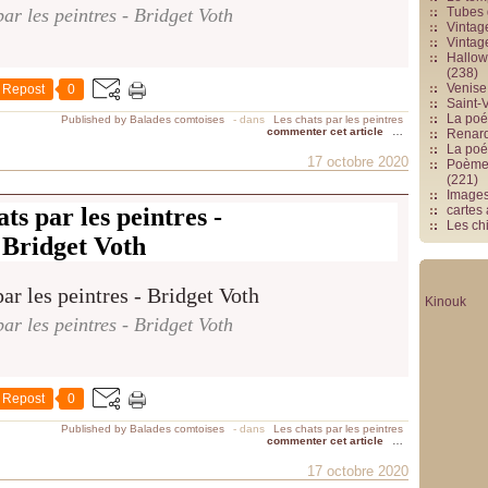
ar les peintres - Bridget Voth
Tubes 
Vintag
Vintag
Hallowe
(238)
Venise 
Repost
0
Saint-V
La poés
Published by Balades comtoises
-
dans
Les chats par les peintres
commenter cet article
…
Renards
La poé
17 octobre 2020
Poèmes
(221)
Image
ts par les peintres -
cartes
Les chi
Bridget Voth
Kinouk
ar les peintres - Bridget Voth
Repost
0
Published by Balades comtoises
-
dans
Les chats par les peintres
commenter cet article
…
17 octobre 2020