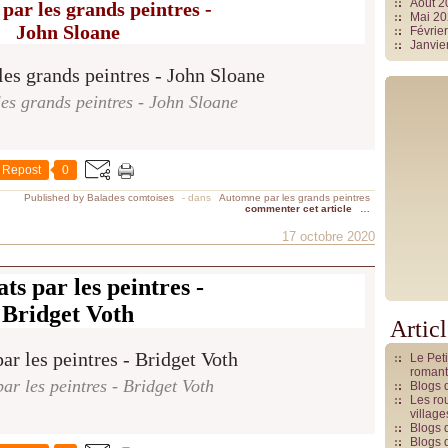
Août 
par les grands peintres
-
Mai 2
John Sloane
Févrie
Janvie
es grands peintres - John Sloane
Repost
0
Published by Balades comtoises
-
dans
Automne par les grands peintres
commenter cet article
…
17 octobre 2020
ts par les peintres -
Bridget Voth
Artic
Le Pet
romant
ar les peintres - Bridget Voth
Blogs 
Les rou
villag
Blogs 
Blogs 