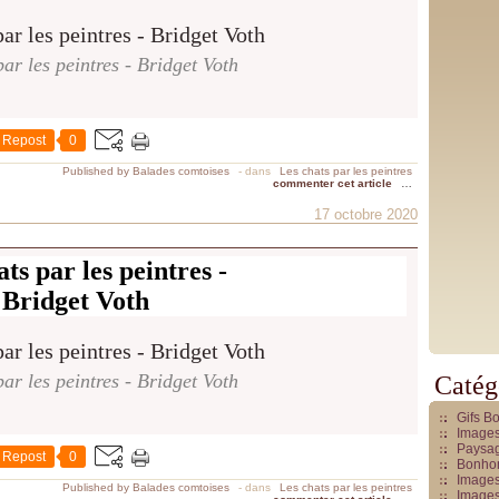
ar les peintres - Bridget Voth
Repost
0
Published by Balades comtoises
-
dans
Les chats par les peintres
commenter cet article
…
17 octobre 2020
ts par les peintres -
Bridget Voth
ar les peintres - Bridget Voth
Catég
Gifs B
Images
Paysag
Repost
0
Bonhom
Images
Published by Balades comtoises
-
dans
Les chats par les peintres
Images