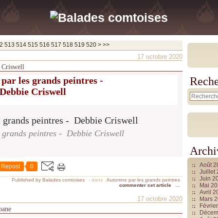
530
540
550
560
570
580
590
600
700
800
900
1000
1100
1200
1300
1400
1500
1600
1700
1800
1900
2000
2100
2200
2300
2400
2500
2600
2700
2800
2900
3000
3100
3200
3300
3400
3500
3600
3700
2
513
514
515
516
517
518
519
520
>
>>
17 octobre 2020
 Criswell
par les grands peintres
-
Reche
Debbie Criswell
 grands peintres - Debbie Criswell
Archi
Août 
Repost
0
Juille
Juin 2
Published by Balades comtoises
-
dans
Automne par les grands peintres
Mai 2
commenter cet article
…
Avril 
17 octobre 2020
Mars 
Févrie
oane
Décem