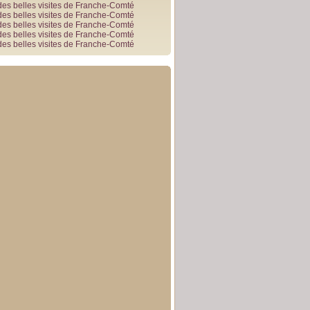
des belles visites de Franche-Comté
des belles visites de Franche-Comté
des belles visites de Franche-Comté
des belles visites de Franche-Comté
des belles visites de Franche-Comté