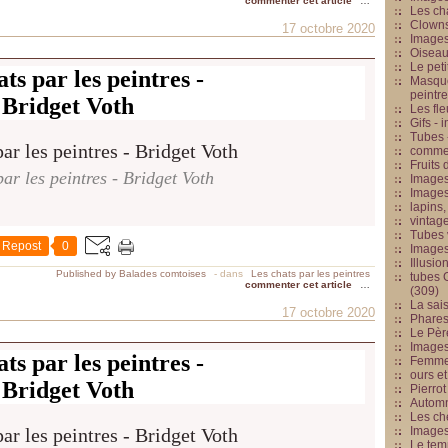
commenter cet article
…
Les cha
Clowns
17 octobre 2020
Images
Oiseau
Le peti
ts par les peintres -
Masque
peintr
Bridget Voth
Les fle
Gifs -
Tubes -
commed
Fruits 
ar les peintres - Bridget Voth
Images
Images
lapins,
vintage
Tubes 
Repost
0
Image
Illusio
Published by Balades comtoises
-
dans
Les chats par les peintres
tubes G
commenter cet article
…
(309)
La sai
17 octobre 2020
Phares
Le Père
Images
ts par les peintres -
Femme 
ours et
Bridget Voth
Pierrot
Automn
Les ch
Image
Le tem