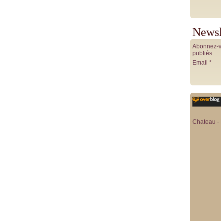
Newsl
Abonnez-vo
publiés.
Email
Chateau - 