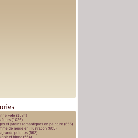
ories
onne Fête
(1584)
 fleurs
(1026)
es et jardins romantiques en peinture
(655)
me de neige en illustration
(605)
 grands peintres
(592)
 noir et blanc
(564)