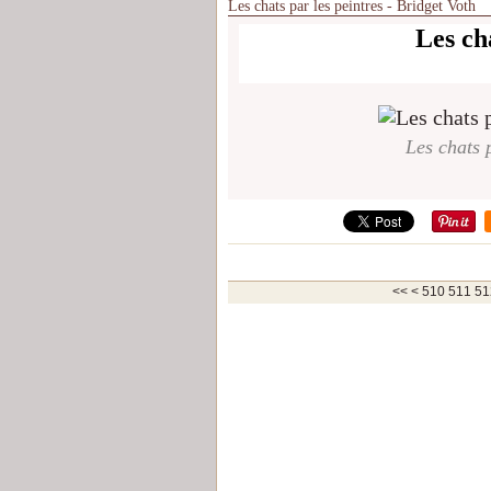
Les chats par les peintres - Bridget Voth
Les cha
Les chats p
500
<<
<
510
511
51