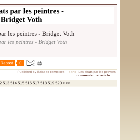
ts par les peintres -
Bridget Voth
ar les peintres - Bridget Voth
Repost
0
Published by Balades comtoises
-
dans
Les chats par les peintres
commenter cet article
…
530
540
550
560
570
580
590
600
700
800
900
1000
1100
1200
1300
1400
1500
1600
1700
1800
1900
2000
2100
2200
2300
2400
2500
2600
2700
2800
2900
3000
3100
3200
3300
3400
3500
3600
3700
2
513
514
515
516
517
518
519
520
>
>>