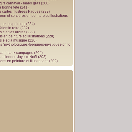
gifs carnaval - mardi gras
(260)
e bonne fête
(241)
e cartes illustrées Pâques
(239)
en et sorcières en peinture et illustrations
par les peintres
(234)
alentin retro
(232)
ie et les arbres
(229)
 en peinture et illustrations
(228)
sie et la musique
(226)
 "mythologiques-féeriques-mystiques-philo
s animaux campagne
(204)
 anciennes Joyeux Noël
(203)
ens en peinture et illustrations
(202)