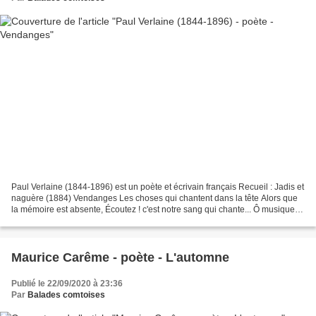
Paul Verlaine (1844-1896) est un poète et écrivain français Recueil : Jadis et
naguère (1884) Vendanges Les choses qui chantent dans la tête Alors que
la mémoire est absente, Écoutez ! c'est notre sang qui chante... Ô musique
lointaine et discrète ! Écoutez...
Maurice Carême - poète - L'automne
Publié le 22/09/2020 à 23:36
Par
Balades comtoises