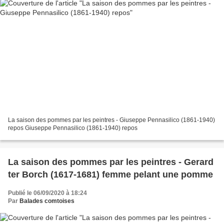
La saison des pommes par les peintres - Giuseppe Pennasilico (1861-1940)
repos Giuseppe Pennasilico (1861-1940) repos
La saison des pommes par les peintres - Gerard
ter Borch (1617-1681) femme pelant une pomme
Publié le 06/09/2020 à 18:24
Par
Balades comtoises