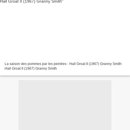
La saison des pommes par les peintres - Hall Groat II (1967) Granny Smith
Hall Groat II (1967) Granny Smith