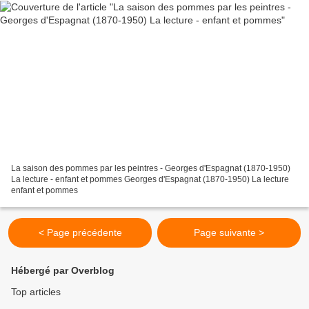
La saison des pommes par les peintres - Georges d'Espagnat (1870-1950)
La lecture - enfant et pommes Georges d'Espagnat (1870-1950) La lecture
enfant et pommes
< Page précédente
Page suivante >
Hébergé par Overblog
Top articles