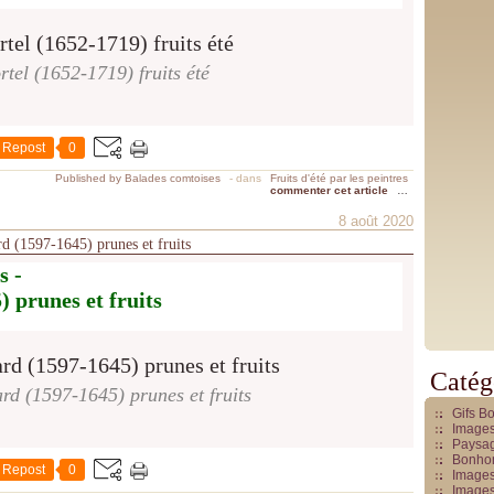
tel (1652-1719) fruits été
Repost
0
Published by Balades comtoises
-
dans
Fruits d'été par les peintres
commenter cet article
…
8 août 2020
ard (1597-1645) prunes et fruits
s -
 prunes et fruits
Catég
rd (1597-1645) prunes et fruits
Gifs B
Images
Paysag
Bonhom
Repost
0
Images
Images