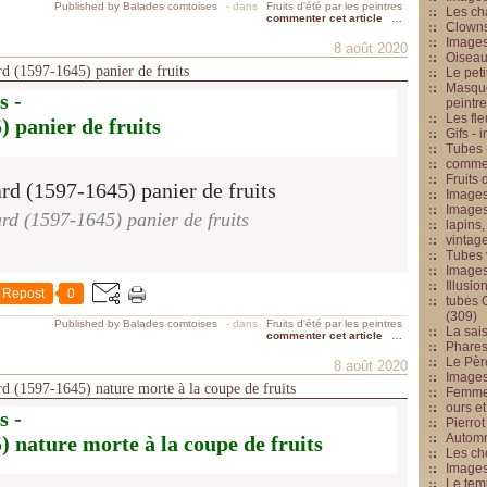
Published by Balades comtoises
-
dans
Fruits d'été par les peintres
Les cha
commenter cet article
…
Clowns
Images
8 août 2020
Oiseau
ard (1597-1645) panier de fruits
Le peti
Masque
s -
peintr
Les fle
 panier de fruits
Gifs -
Tubes -
commed
Fruits 
Images
Images
rd (1597-1645) panier de fruits
lapins,
vintage
Tubes 
Image
Illusio
Repost
0
tubes G
(309)
Published by Balades comtoises
-
dans
Fruits d'été par les peintres
La sai
commenter cet article
…
Phares
Le Père
8 août 2020
Images
ard (1597-1645) nature morte à la coupe de fruits
Femme 
ours et
s -
Pierrot
Automn
 nature morte à la coupe de fruits
Les ch
Image
Le tem