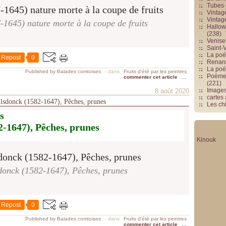
Tubes 
Vintag
Vintag
1645) nature morte à la coupe de fruits
Hallowe
(238)
Venise 
Saint-V
La poés
Repost
0
Renards
La poé
Published by Balades comtoises
-
dans
Fruits d'été par les peintres
Poèmes
commenter cet article
…
(221)
Image
8 août 2020
cartes
Hulsdonck (1582-1647), Pêches, prunes
Les chi
s
-1647), Pêches, prunes
Kinouk
donck (1582-1647), Pêches, prunes
Repost
0
Published by Balades comtoises
-
dans
Fruits d'été par les peintres
commenter cet article
…