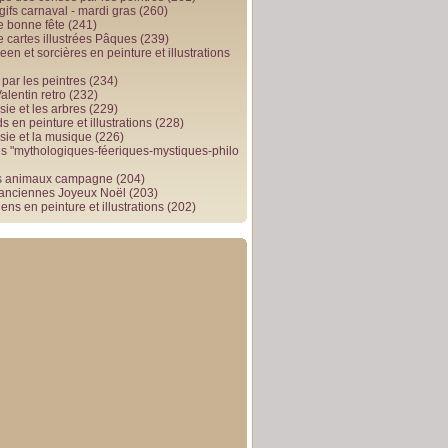
gifs carnaval - mardi gras
(260)
e bonne fête
(241)
e cartes illustrées Pâques
(239)
en et sorcières en peinture et illustrations
par les peintres
(234)
alentin retro
(232)
ie et les arbres
(229)
 en peinture et illustrations
(228)
sie et la musique
(226)
 "mythologiques-féeriques-mystiques-philo
s animaux campagne
(204)
 anciennes Joyeux Noël
(203)
ens en peinture et illustrations
(202)