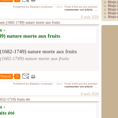
Blogs 
Blogs 
Published by Balades comtoises
-
dans
Fruits d'été par les peintres
Blogs 
commenter cet article
…
Blogs 
8 août 2020
Blogs 
ysum (1682-1749) nature morte aux fruits
s -
) nature morte aux fruits
1682-1749) nature morte aux fruits
Repost
0
Published by Balades comtoises
-
dans
Fruits d'été par les peintres
commenter cet article
…
8 août 2020
1652-1719) fruits été
s -
its été