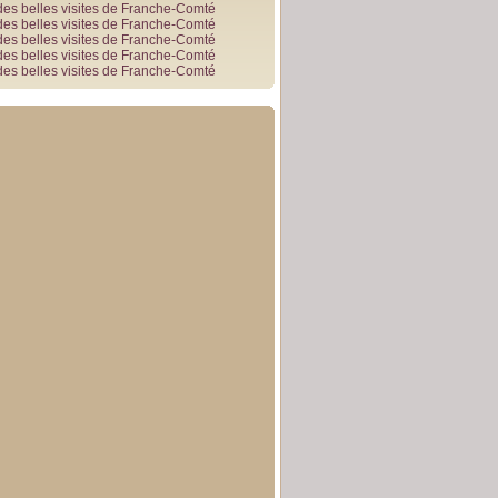
des belles visites de Franche-Comté
des belles visites de Franche-Comté
des belles visites de Franche-Comté
des belles visites de Franche-Comté
des belles visites de Franche-Comté