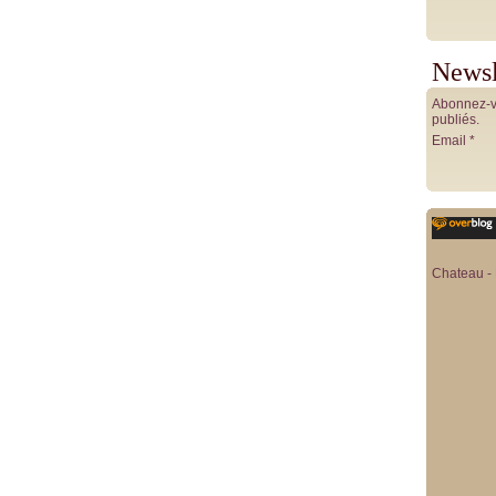
Newsl
Abonnez-vo
publiés.
Email
Chateau - 