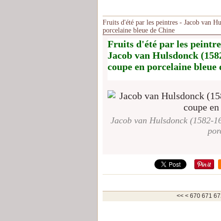
Fruits d'été par les peintres - Jacob van 
porcelaine bleue de Chine
Fruits d'été par les peintre
Jacob van Hulsdonck (1582-
coupe en porcelaine bleue
Jacob van Hulsdonck (1582-164
por
600
610
620
630
640
650
660
<<
<
670
671
67