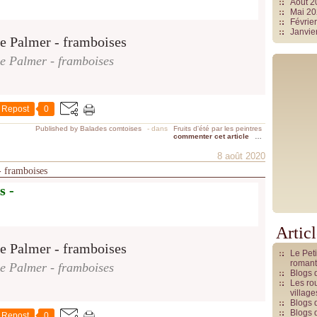
Août 
Mai 2
Févrie
Janvie
e Palmer - framboises
Repost
0
Published by Balades comtoises
-
dans
Fruits d'été par les peintres
commenter cet article
…
8 août 2020
 - framboises
s -
Artic
Le Pet
romant
e Palmer - framboises
Blogs 
Les rou
villag
Blogs 
Blogs 
Repost
0