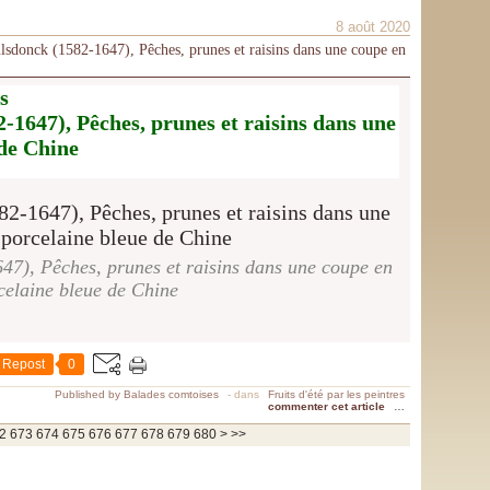
8 août 2020
Hulsdonck (1582-1647), Pêches, prunes et raisins dans une coupe en
s
1647), Pêches, prunes et raisins dans une
 de Chine
7), Pêches, prunes et raisins dans une coupe en
celaine bleue de Chine
Repost
0
Published by Balades comtoises
-
dans
Fruits d'été par les peintres
commenter cet article
…
690
700
800
900
1000
1100
1200
1300
1400
1500
1600
1700
1800
1900
2000
2100
2200
2300
2400
2500
2600
2700
2800
2900
3000
3100
3200
3300
3400
3500
3600
3700
2
673
674
675
676
677
678
679
680
>
>>