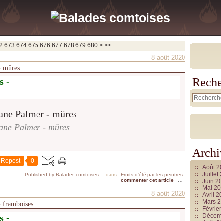
690
700
800
900
1000
1100
1200
1300
1400
1500
1600
1700
1800
1900
2000
2100
2200
2300
2400
2500
2600
2700
2800
2900
3000
3100
3200
3300
3400
3500
3600
3700
2
673
674
675
676
677
678
679
680
>
>>
8 août 2020
 - mûres
s -
Reche
ane Palmer - mûres
Archi
Repost
0
Août 
Juille
Published by Balades comtoises
-
dans
Fruits d'été par les peintres
commenter cet article
…
Juin 2
Mai 2
8 août 2020
Avril 
Mars 
 - framboises
Févrie
s -
Décem