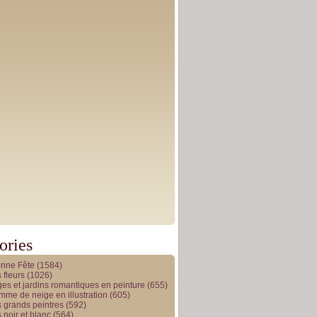
ories
onne Fête
(1584)
 fleurs
(1026)
es et jardins romantiques en peinture
(655)
me de neige en illustration
(605)
 grands peintres
(592)
 noir et blanc
(564)