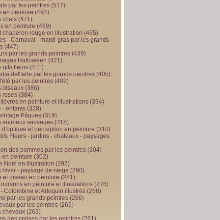
ts par les peintres
(517)
 en peinture
(494)
 chats
(471)
x en peinture
(469)
t chaperon rouge en illustration
(465)
s - Carnaval - mardi-gras par les grands
es
(447)
urs par les grands peintres
(439)
 images Halloween
(421)
 gifs fleurs
(411)
ia dell'arte par les grands peintres
(405)
d'été par les peintres
(402)
 oiseaux
(386)
 roses
(384)
 lièvres en peinture et illustrations
(334)
 - enfants
(328)
vintage Pâques
(319)
s animaux sauvages
(315)
n d'optique et perception en peinture
(310)
ifs Fleurs - jardins - chateaux - paysages
son des pommes par les peintres
(304)
 en peinture
(302)
 Noël en illustration
(297)
 hiver - paysage de neige
(290)
et oiseau en peinture
(281)
 oursons en peinture et illustrations
(276)
 - Colombine et Arlequin illustrés
(268)
e par les grands peintres
(266)
evaux par les peintres
(265)
s chevaux
(263)
ps des cerises par les peintres
(261)