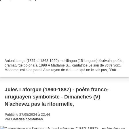
Antoni Lange (1861 et 1863-1929) multilingue (15 langues), écrivain, poète,
dramaturge polonais. 1898 À Madame S… cantatrice Le son de votre voix,
Madame, est bien pareil À un rayon de ciel — et qui ne le sait pas, D’où
vient-il, le rayon ? Il nous vient...
Jules Laforgue (1860-1887) - poète franco-
uruguayen symboliste - Dimanches (V)
N'achevez pas la ritournelle,
Publié le 27/05/2024 à 22:44
Par
Balades comtoises