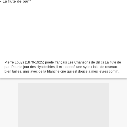
Pierre Louÿs (1870-1925) poète français Les Chansons de Bilitis La flûte de
pan Pour le jour des Hyacinthies, il m’a donné une syrinx faite de roseaux
bien taillés, unis avec de la blanche cire qui est douce à mes lèvres comme
du miel. Il m’apprend à...