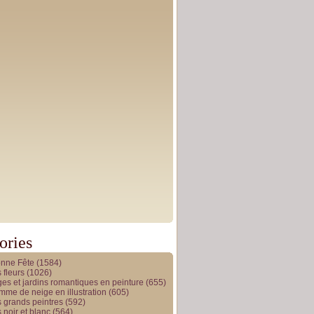
ories
onne Fête
(1584)
 fleurs
(1026)
es et jardins romantiques en peinture
(655)
me de neige en illustration
(605)
 grands peintres
(592)
 noir et blanc
(564)