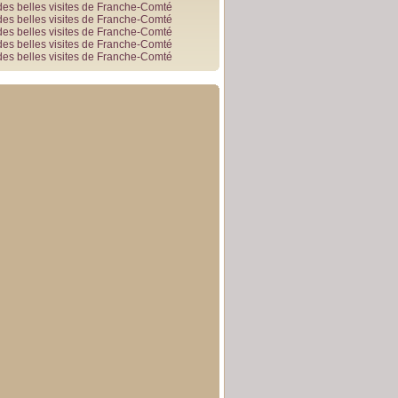
des belles visites de Franche-Comté
des belles visites de Franche-Comté
des belles visites de Franche-Comté
des belles visites de Franche-Comté
des belles visites de Franche-Comté