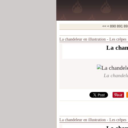
800
810
820
830
840
850
860
870
880
<<
<
890
891
89
La chandeleur en illustration - Les crêpes
La chand
La chandele
La chandeleur en illustration - Les crêpes