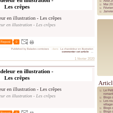
eleur en illustration -
Août 
Mai 2
Les crêpes
Févrie
Janvie
ur en illustration - Les crêpes
Repost
0
Published by Balades comtoises
-
dans
La chandeleur en illustration
commenter cet article
…
1 février 2020
eleur en illustration -
Les crêpes
Artic
Le Pet
romant
ur en illustration - Les crêpes
Blogs 
Les rou
villag
Blogs 
Blogs 