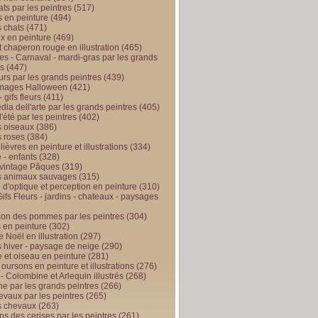
ts par les peintres
(517)
 en peinture
(494)
 chats
(471)
x en peinture
(469)
t chaperon rouge en illustration
(465)
s - Carnaval - mardi-gras par les grands
es
(447)
urs par les grands peintres
(439)
 images Halloween
(421)
 gifs fleurs
(411)
ia dell'arte par les grands peintres
(405)
d'été par les peintres
(402)
 oiseaux
(386)
 roses
(384)
 lièvres en peinture et illustrations
(334)
 - enfants
(328)
vintage Pâques
(319)
s animaux sauvages
(315)
n d'optique et perception en peinture
(310)
ifs Fleurs - jardins - chateaux - paysages
son des pommes par les peintres
(304)
 en peinture
(302)
 Noël en illustration
(297)
 hiver - paysage de neige
(290)
et oiseau en peinture
(281)
 oursons en peinture et illustrations
(276)
 - Colombine et Arlequin illustrés
(268)
e par les grands peintres
(266)
evaux par les peintres
(265)
s chevaux
(263)
ps des cerises par les peintres
(261)