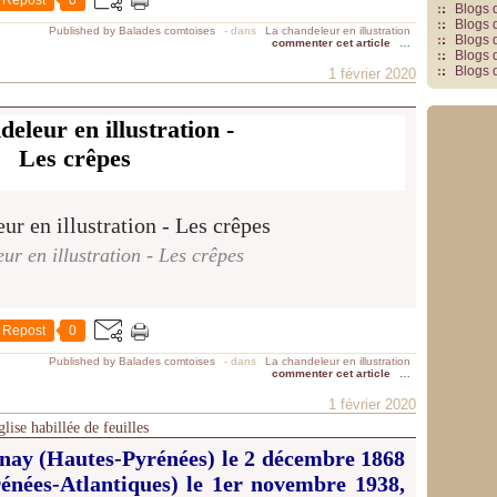
Repost
0
Blogs 
Blogs 
Published by Balades comtoises
-
dans
La chandeleur en illustration
Blogs 
commenter cet article
…
Blogs 
Blogs 
1 février 2020
eleur en illustration -
Les crêpes
ur en illustration - Les crêpes
Repost
0
Published by Balades comtoises
-
dans
La chandeleur en illustration
commenter cet article
…
1 février 2020
ise habillée de feuilles
nay (Hautes-Pyrénées) le 2 décembre 1868
énées-Atlantiques) le 1er novembre 1938,