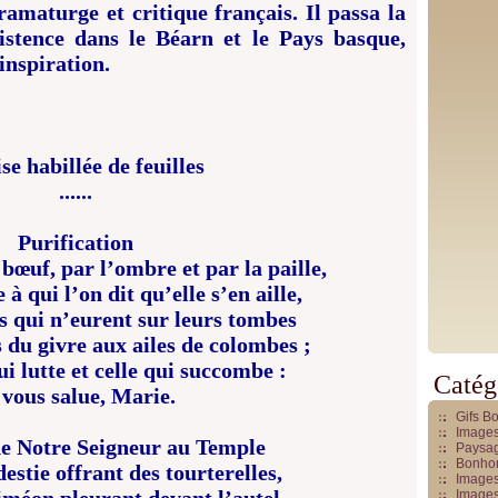
ramaturge et critique français. Il passa la
istence dans le Béarn et le Pays basque,
inspiration.
se habillée de feuilles
......
Purification
 bœuf, par l’ombre et par la paille,
à qui l’on dit qu’elle s’en aille,
és qui n’eurent sur leurs tombes
 du givre aux ailes de colombes ;
ui lutte et celle qui succombe :
Catég
 vous salue, Marie.
Gifs B
Images
e Notre Seigneur au Temple
Paysag
Bonhom
stie offrant des tourterelles,
Images
Images