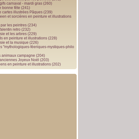
gifs carnaval - mardi gras
(260)
e bonne fête
(241)
e cartes illustrées Pâques
(239)
en et sorcières en peinture et illustrations
par les peintres
(234)
alentin retro
(232)
ie et les arbres
(229)
 en peinture et illustrations
(228)
sie et la musique
(226)
 "mythologiques-féeriques-mystiques-philo
s animaux campagne
(204)
 anciennes Joyeux Noël
(203)
ens en peinture et illustrations
(202)