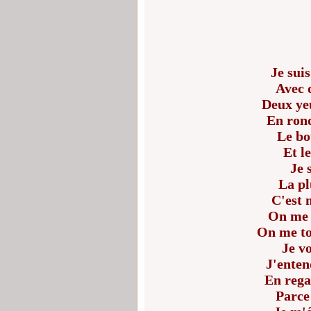
Je sui
Avec 
Deux ye
En rond
Le bo
Et l
Je 
La pl
C'est 
On me f
On me to
Je vo
J'enten
En rega
Parce 