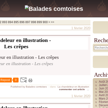
1000
1100
1200
1300
1400
1500
1600
1700
1800
1900
2000
2100
2200
2300
2400
2500
2600
2700
2800
2900
3000
3100
3200
3300
3400
3500
3600
3700
2
893
894
895
896
897
898
899
900
>
>>
1 février 2020
eleur en illustration -
Reche
Les crêpes
ur en illustration - Les crêpes
Archi
Repost
0
Août 
Juille
Published by Balades comtoises
-
dans
La chandeleur en illustration
Juin 2
commenter cet article
…
Mai 2
Avril 
1 février 2020
Mars 
Févrie
Décem