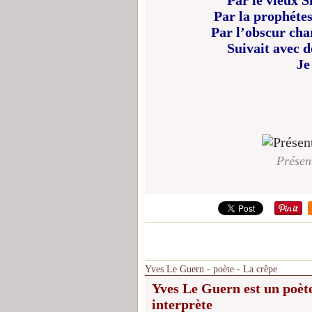
Par le vieux S
Par la prophéte
Par l’obscur cha
Suivait avec d
Je
Présen
Yves Le Guern - poète - La crêpe
Yves Le Guern est un poèt
interprète