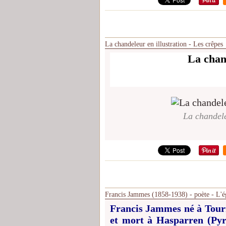
La chandeleur en illustration - Les crêpes
La chand
La chandele
Francis Jammes (1858-1938) - poète - L'égl
Francis Jammes né à Tour
et mort à Hasparren (Pyr