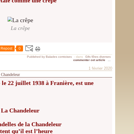
étale comme une crêpe
La crêpe
Repost
0
Published by Balades comtoises
-
dans
Gifs fêtes diverses
commenter cet article
…
1 février 2020
a Chandeleur
e 22 juillet 1938 à Franière, est une
La Chandeleur
ndelles de la Chandeleur
tent qu’il est l’heure