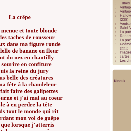
Tubes 
Vintag
Vintag
Hallowe
La crêpe
(238)
Venise 
Saint-V
s menue et toute blonde
La poés
des taches de rousseur
Renards
La poé
ux dans ma figure ronde
Poèmes
(221)
elle de banane en fleur
Image
ut du nez en chantilly
cartes
Les chi
e sourire en confiture
suis la reine du jury
us belle des créatures
Kinouk
ma fête à la chandeleur
ait faire des galipettes
urne et j'ai mal au coeur
le à en perdre la tête
ds tout le monde qui rit
rdant mon vol de guêpe
que lorsque j'atterris