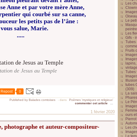
iméon pleurant devant l’autel,
Les cha
sse Anne et par votre mère Anne,
Clowns
Images
rpentier qui courbé sur sa canne,
Oiseau
ouceur les petits pas de l’âne :
Le peti
Masque
 vous salue, Marie.
peintr
Les fle
.....
Gifs -
Tubes -
commed
Fruits 
Images
Images
lapins,
vintage
tation de Jesus au Temple
Tubes 
Image
Illusio
tubes G
(309)
Repost
0
La sai
Phares
Published by Balades comtoises
-
dans
Poèmes 'mystiques et religieux'
Le Père
commenter cet article
…
Images
Femme 
1 février 2020
ours et
Pierrot
Automn
e, photographe et auteur-compositeur-
Les ch
Image
Le tem