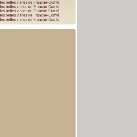
des belles visites de Franche-Comté
des belles visites de Franche-Comté
des belles visites de Franche-Comté
des belles visites de Franche-Comté
des belles visites de Franche-Comté