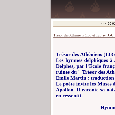
10
20
30
40
50
60
70
80
<<
<
90
9
Trésor des Athéniens (138 et 128 av. J.-
Trésor des Athéniens (138 e
Les hymnes delphiques à 
Delphes, par l’École franç
ruines du " Trésor des Ath
Emile Martin : traductio
Le poète invite les Muses à
Apollon. Il raconte sa nai
en ressentit.
Hymne