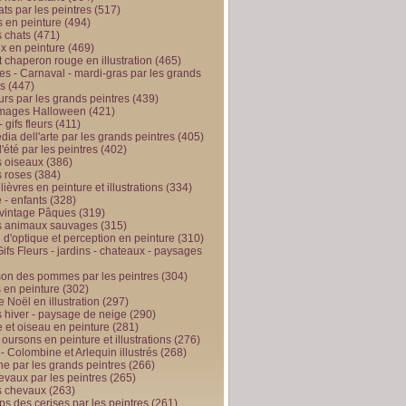
ts par les peintres
(517)
 en peinture
(494)
 chats
(471)
x en peinture
(469)
t chaperon rouge en illustration
(465)
s - Carnaval - mardi-gras par les grands
es
(447)
urs par les grands peintres
(439)
 images Halloween
(421)
 gifs fleurs
(411)
ia dell'arte par les grands peintres
(405)
d'été par les peintres
(402)
 oiseaux
(386)
 roses
(384)
 lièvres en peinture et illustrations
(334)
 - enfants
(328)
vintage Pâques
(319)
s animaux sauvages
(315)
n d'optique et perception en peinture
(310)
ifs Fleurs - jardins - chateaux - paysages
son des pommes par les peintres
(304)
 en peinture
(302)
 Noël en illustration
(297)
 hiver - paysage de neige
(290)
et oiseau en peinture
(281)
 oursons en peinture et illustrations
(276)
 - Colombine et Arlequin illustrés
(268)
e par les grands peintres
(266)
evaux par les peintres
(265)
s chevaux
(263)
ps des cerises par les peintres
(261)