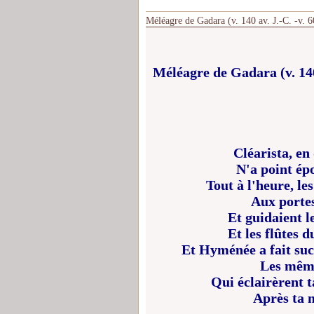
Méléagre de Gadara (v. 140 av. J.-C. -v. 60
Méléagre de Gadara (v. 140 
Cléarista, en
N'a point ép
Tout à l'heure, le
Aux porte
Et guidaient l
Et les flûtes 
Et Hyménée a fait suc
Les même
Qui éclairèrent t
Après ta m