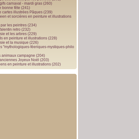
gifs carnaval - mardi gras
(260)
e bonne fête
(241)
e cartes illustrées Pâques
(239)
en et sorcières en peinture et illustrations
par les peintres
(234)
alentin retro
(232)
ie et les arbres
(229)
 en peinture et illustrations
(228)
sie et la musique
(226)
 "mythologiques-féeriques-mystiques-philo
s animaux campagne
(204)
 anciennes Joyeux Noël
(203)
ens en peinture et illustrations
(202)