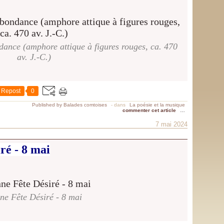
ance (amphore attique à figures rouges, ca. 470
av. J.-C.)
Repost
0
Published by Balades comtoises
-
dans
La poésie et la musique
commenter cet article
…
7 mai 2024
ré - 8 mai
ne Fête Désiré - 8 mai