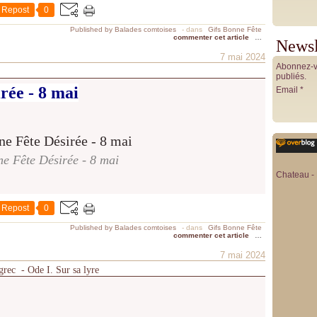
Repost
0
Published by Balades comtoises
-
dans
Gifs Bonne Fête
commenter cet article
…
Newsl
7 mai 2024
Abonnez-vo
publiés.
rée - 8 mai
Email
e Fête Désirée - 8 mai
Chateau - 
Repost
0
Published by Balades comtoises
-
dans
Gifs Bonne Fête
commenter cet article
…
7 mai 2024
grec - Ode I. Sur sa lyre