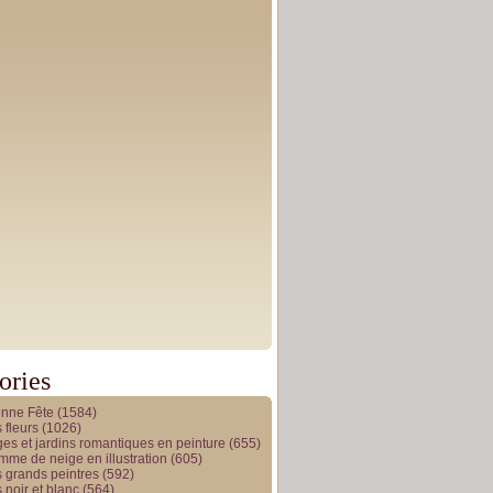
ories
onne Fête
(1584)
 fleurs
(1026)
es et jardins romantiques en peinture
(655)
me de neige en illustration
(605)
 grands peintres
(592)
 noir et blanc
(564)