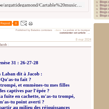
Blogs 
http://www.ecoles.cfwb.be/argattidegamond/Cartable%20musical/Antiquit%C3%A9/Gr%C3%A8ceextrait1.htm
Blogs 
Blogs 
Blogs 
Blogs 
Repost
0
Published by Balades comtoises
-
dans
La poésie et la musique
commenter cet article
…
8 mai 2024
Jacob :
nèse 31 : 26-27-28
s Laban dit à Jacob :
Qu'as-tu fait ?
trompé, et emmènes-tu mes filles
s captives par l'épée ?
la fuite en cachette, m'as-tu trompé,
m'as-tu point averti ?
 partir au milieu des réjouissances