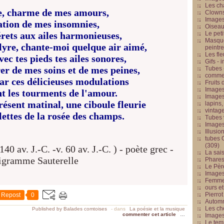
Les cha
e, charme de mes amours,
Clowns
Images
tion de mes insomnies,
Oiseau
rets aux ailes harmonieuses,
Le peti
Masque
 lyre, chante-moi quelque air aimé,
peintr
Les fle
ec tes pieds tes ailes sonores,
Gifs -
er de mes soins et de mes peines,
Tubes -
commed
par ces délicieuses modulations
Fruits 
Images
nt les tourments de l'amour.
Images
résent matinal, une ciboul
e fleurie
lapins,
vintage
lettes de la rosée des champs.
Tubes 
Image
Illusio
tubes G
(309)
La sai
Phares
Le Père
Images
Femme 
ours et
Pierrot
Repost
0
Automn
Les ch
Published by Balades comtoises
-
dans
La poésie et la musique
commenter cet article
…
Image
Le tem