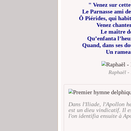
" Venez sur cette
Le Parnasse ami de
Ô Piérides, qui habit
Venez chanter
Le maître de
Qu’enfanta l’heur
Quand, dans ses dou
Un rameau
Raphaël - 
Dans l'Iliade, l'Apollon h
est un dieu vindicatif. Il
l'on identifia ensuite à Ap