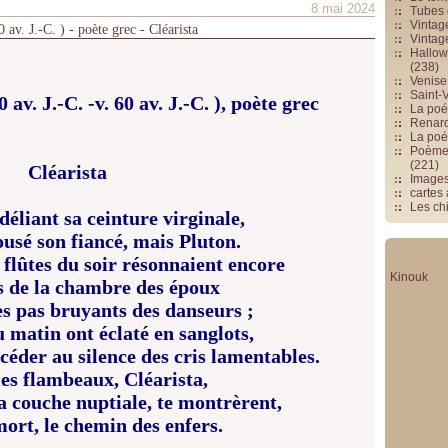
8 mai 2024
Tubes 
Vintag
 av. J.-C. ) - poète grec - Cléarista
Vintag
Hallowe
(238)
Venise 
Saint-V
av. J.-C. -v. 60 av. J.-C. ), poète grec
La poés
Renards
La poé
Poèmes
(221)
Cléarista
Image
cartes
Les chi
 déliant sa ceinture virginale,
ousé son fiancé, mais Pluton.
s flûtes du soir résonnaient encore
Kinouk
s de la chambre des époux
es pas bruyants des danseurs ;
du matin ont éclaté en sanglots,
céder au silence des cris lamentables.
s flambeaux, Cléarista,
a couche nuptiale, te montrèrent,
ort, le chemin des enfers.