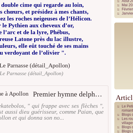
Août 
 double cime qui regarde au loin,
Mai 2
Févrie
s chœurs, et présidez à mes chants,
Janvie
ez les roches neigeuses de l’Hélicon.
 le Pythien aux cheveux d’or,
 l’arc et de la lyre, Phébus,
euse Latone près du lac illustre,
leurs, elle eût touché de ses mains
 verdoyant de l’olivier ".
Le Parnasse (détail_Apollon)
Premier hymne delphique à Apollon
Artic
ekatebolos, " qui frappe avec ses flèches ",
Le Pet
 est aussi dieu guérisseur, comme Paian, que
romant
Blogs 
ollon et qui donna son no...
Les rou
villag
Blogs 
Blogs 