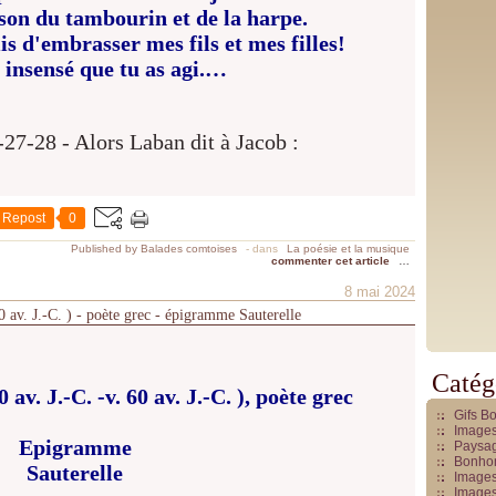
 son du tambourin et de la harpe.
s d'embrasser mes fils et mes filles!
 insensé que tu as agi.…
Repost
0
Published by Balades comtoises
-
dans
La poésie et la musique
commenter cet article
…
8 mai 2024
0 av. J.-C. ) - poète grec - épigramme Sauterelle
Catég
av. J.-C. -v. 60 av. J.-C. ), poète grec
Gifs B
Images
Epigramme
Paysag
Bonhom
Sauterelle
Images
Images