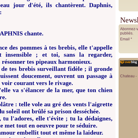
eau jour d'été, ils chantèrent. Daphnis,
:
Newsl
Abonnez-vo
APHNIS chante.
publiés.
Email
ce des pommes à tes brebis, elle t'appelle
t insensible ; et toi, sans la regarder,
is résonner tes pipeaux harmonieux.
 de tes brebis surveillant fidèle ; il gronde
bruissent doucement, ouvrent un passage à
Chateau - 
 voir courant vers le rivage.
elle va s'élancer de la mer, que ton chien
re.
folâtre : telle vole au gré des vents l'aigrette
u soleil ont brûlé sa prison desséchée.
u l'adores, elle t'évite ; tu la dédaignes,
tte met tout en oeuvre pour te séduire.
mour embellit tout et même la laideur.