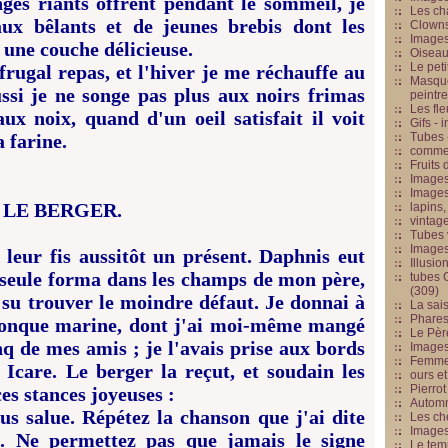
nges riants offrent pendant le sommeil, je
Les cha
aux bêlants et de jeunes brebis dont les
Clowns
Images
une couche délicieuse.
Oiseau
Le peti
rugal repas, et l'hiver je me réchauffe au
Masque
ussi je ne songe pas plus aux noirs frimas
peintr
Les fle
ux noix, quand d'un oeil satisfait il voit
Gifs -
a farine.
Tubes -
commed
Fruits 
Images
Images
LE BERGER.
lapins,
vintage
Tubes 
Image
 leur fis aussitôt un présent. Daphnis eut
Illusio
 seule forma dans les champs de mon père,
tubes G
(309)
t su trouver le moindre défaut. Je donnai à
La sai
Phares
conque marine, dont j'ai moi-même mangé
Le Père
inq de mes amis ; je l'avais prise aux bords
Images
Femme 
Icare. Le berger la reçut, et soudain les
ours et
Pierrot
es stances joyeuses :
Automn
s salue. Répétez la chanson que j'ai dite
Les ch
Image
s. Ne permettez pas que jamais le signe
Le tem