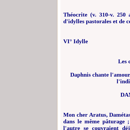
Théocrite (v. 310-v. 250 
d'idylles pastorales et de 
VI° Idylle
Les 
Daphnis chante l'amour
l'ind
DA
Mon cher Aratus, Damétas 
dans le même pâturage ; l
l'autre se couvraient dé