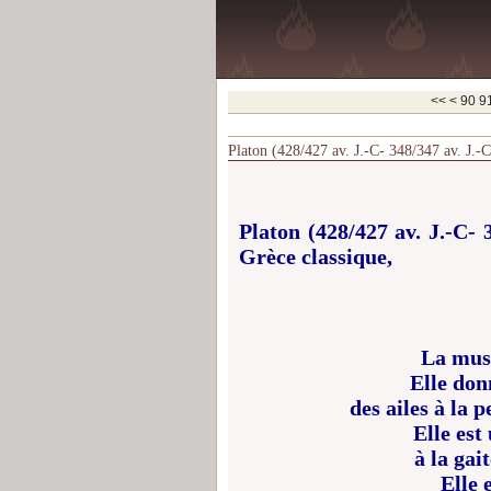
10
20
30
40
50
60
70
80
<<
<
90
9
Platon (428/427 av. J.-C- 348/347 av. J.-
Platon (428/427 av. J.-C- 
Grèce classique,
La musi
Elle don
des ailes à la 
Elle est
à la gait
Elle 