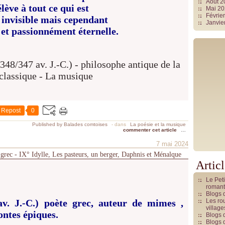
Août 
élève à tout ce qui est
Mai 2
Févrie
 invisible mais cependant
Janvie
 et passionnément éternelle.
Repost
0
Published by Balades comtoises
-
dans
La poésie et la musique
commenter cet article
…
7 mai 2024
e grec - IX° Idylle, Les pasteurs, un berger, Daphnis et Ménalque
Artic
Le Pet
romant
Blogs 
av. J.-C.) poète grec, auteur de mimes ,
Les rou
villag
contes épiques.
Blogs 
Blogs 