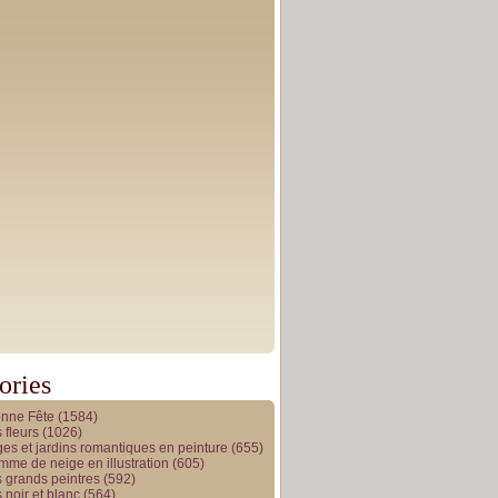
ories
onne Fête
(1584)
 fleurs
(1026)
es et jardins romantiques en peinture
(655)
me de neige en illustration
(605)
 grands peintres
(592)
 noir et blanc
(564)