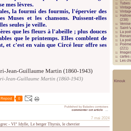
e mes lèvres.
Tubes 
Vintag
ales, la fourmi des fourmis, l'épervier des
Vintag
Hallowe
es Muses et les chansons. Puissent-elles
(238)
les seules je veille.
Venise 
Saint-V
es que les fleurs à l'abeille ; plus douces
La poés
Renards
ables que le printemps. Elles comblent de
La poé
t, et c'est en vain que Circé leur offre ses
Poèmes
(221)
Image
cartes
Les chi
nri-Jean-Guillaume Martin (1860-1943)
Kinouk
Repost
0
Published by Balades comtoises
commenter cet article
…
7 mai 2024
 grec - VI° Idylle, Le berger Thyrsis, le chevrier