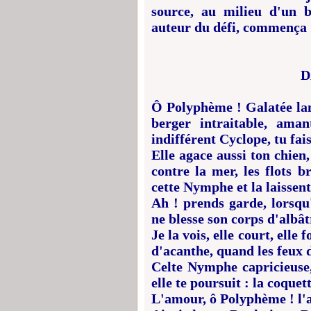
source, au milieu d'un b
auteur du défi, commença 
D
Ô Polyphème ! Galatée lan
berger intraitable, aman
indifférent Cyclope, tu fa
Elle agace aussi ton chien,
contre la mer, les flots 
cette Nymphe et la laissent
Ah ! prends garde, lorsqu'
ne blesse son corps d'albât
Je la vois, elle court, elle 
d'acanthe, quand les feux d
Celte Nymphe capricieuse, t
elle te poursuit : la coque
L'amour, ô Polyphème ! l'a