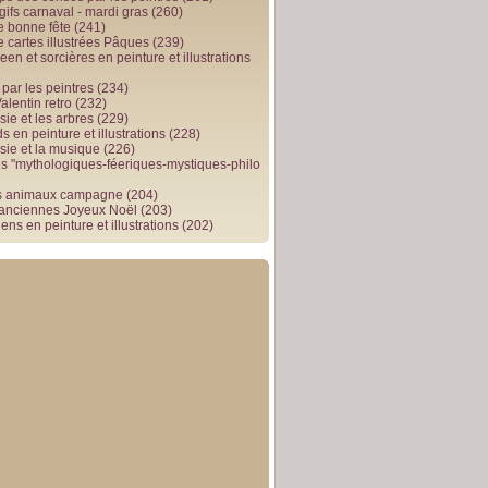
gifs carnaval - mardi gras
(260)
e bonne fête
(241)
e cartes illustrées Pâques
(239)
en et sorcières en peinture et illustrations
par les peintres
(234)
alentin retro
(232)
ie et les arbres
(229)
 en peinture et illustrations
(228)
sie et la musique
(226)
 "mythologiques-féeriques-mystiques-philo
s animaux campagne
(204)
 anciennes Joyeux Noël
(203)
ens en peinture et illustrations
(202)