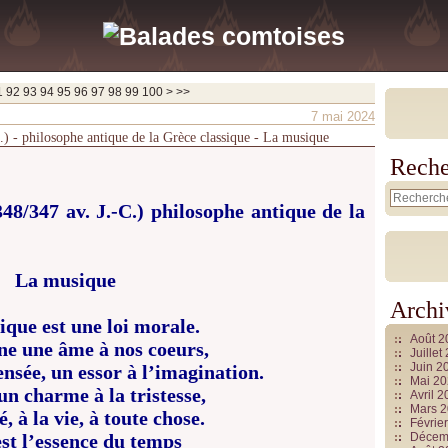
200
300
400
500
600
700
800
900
1000
1100
1200
1300
1400
1500
1600
1700
1800
1900
2000
2100
2200
2300
2400
2500
2600
2700
2800
2900
3000
3100
3200
3300
3400
3500
3600
3700
1
92
93
94
95
96
97
98
99
100
>
>>
7 mai 2024
C.) - philosophe antique de la Grèce classique - La musique
Reche
348/347 av. J.-C.) philosophe antique de la
La musique
Archi
que est une loi morale.
Août 
ne une âme à nos coeurs,
Juille
Juin 2
pensée, un essor à l’imagination.
Mai 2
 un charme à la tristesse,
Avril 
Mars 
é, à la vie, à toute chose.
Févrie
est l’essence du temps
Décem