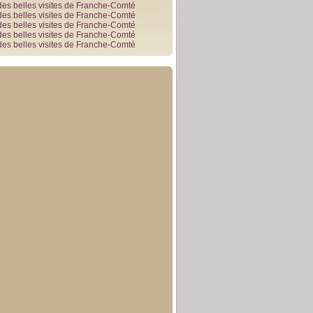
des belles visites de Franche-Comté
des belles visites de Franche-Comté
des belles visites de Franche-Comté
des belles visites de Franche-Comté
des belles visites de Franche-Comté