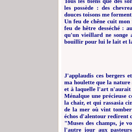
Tous les biens que des so
les possède : des chevre
douces toisons me forment 
Un feu de chêne cuit mon f
feu de hêtre desséché : a
qu'un vieillard ne songe a
bouillir pour lui le lait et l
J'applaudis ces bergers et
ma houlette que la nature
et à laquelle l'art n'aurai
Ménalque une précieuse 
la chair, et qui rassasia c
de la mer où vint tomber 
échos d'alentour redirent c
"Muses des champs, je vou
l'autre jour aux pasteur