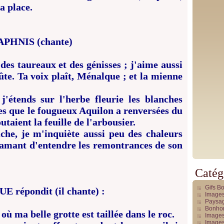
a place.
APHNIS (chante)
des taureaux et des génisses ; j'aime aussi
ûte. Ta voix plaît, Ménalque ; et la mienne
 j'étends sur l'herbe fleurie les blanches
es que le fougueux Aquilon a renversées du
taient la feuille de l'arbousier.
he, je m'inquiète aussi peu des chaleurs
n amant d'entendre les remontrances de son
Catég
Gifs B
 répondit (il chante) :
Images
Paysag
Bonhom
 où ma belle grotte est taillée dans le roc.
Images
Images