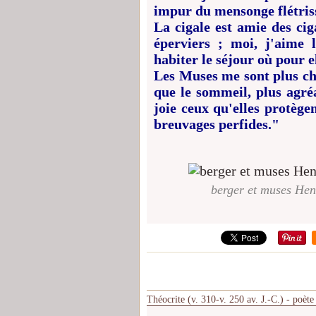
impur du mensonge flétriss
La cigale est amie des cig
éperviers ; moi, j'aime l
habiter le séjour où pour el
Les Muses me sont plus chèr
que le sommeil, plus agré
joie ceux qu'elles protègen
breuvages perfides."
berger et muses He
Théocrite (v. 310-v. 250 av. J.-C.) - poète