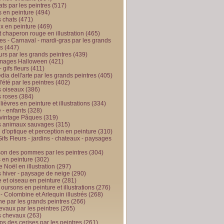
ts par les peintres
(517)
 en peinture
(494)
 chats
(471)
x en peinture
(469)
t chaperon rouge en illustration
(465)
s - Carnaval - mardi-gras par les grands
es
(447)
urs par les grands peintres
(439)
 images Halloween
(421)
 gifs fleurs
(411)
ia dell'arte par les grands peintres
(405)
d'été par les peintres
(402)
 oiseaux
(386)
 roses
(384)
 lièvres en peinture et illustrations
(334)
 - enfants
(328)
vintage Pâques
(319)
s animaux sauvages
(315)
n d'optique et perception en peinture
(310)
ifs Fleurs - jardins - chateaux - paysages
son des pommes par les peintres
(304)
 en peinture
(302)
 Noël en illustration
(297)
 hiver - paysage de neige
(290)
et oiseau en peinture
(281)
 oursons en peinture et illustrations
(276)
 - Colombine et Arlequin illustrés
(268)
e par les grands peintres
(266)
evaux par les peintres
(265)
s chevaux
(263)
ps des cerises par les peintres
(261)