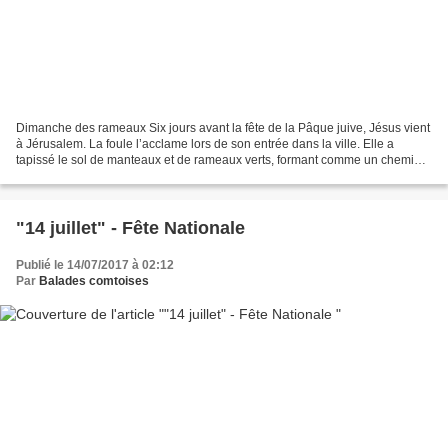
Dimanche des rameaux Six jours avant la fête de la Pâque juive, Jésus vient
à Jérusalem. La foule l’acclame lors de son entrée dans la ville. Elle a
tapissé le sol de manteaux et de rameaux verts, formant comme un chemin
royal en son honneur. C’est en...
"14 juillet" - Fête Nationale
Publié le 14/07/2017 à 02:12
Par
Balades comtoises