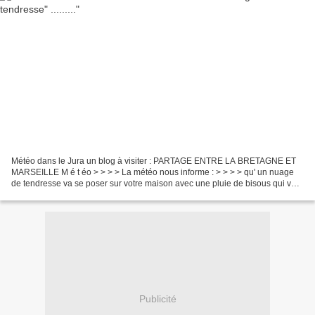
Météo dans le Jura un blog à visiter : PARTAGE ENTRE LA BRETAGNE ET
MARSEILLE M é t éo > > > > La météo nous informe : > > > > qu' un nuage
de tendresse va se poser sur votre maison avec une pluie de bisous qui va
tomber sur vos joues.. et une accumulation...
Publicité