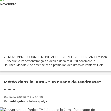
20 NOVEMBRE JOURNEE MONDIALE DES DROITS DE L'ENFANT C'est en
1995 que le Parlement français a décidé de faire du 20 novembre la
'Journée Mondiale de défense et de promotion des droits de l'enfant'. Cette
journée internationale est un moment privilégié...
Météo dans le Jura - "un nuage de tendresse"
.........
Publié le 20/11/2012 à 00:19
Par
le-blog-de-mcbalson-palys