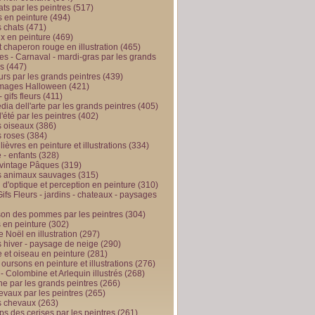
ts par les peintres
(517)
 en peinture
(494)
 chats
(471)
x en peinture
(469)
t chaperon rouge en illustration
(465)
s - Carnaval - mardi-gras par les grands
es
(447)
urs par les grands peintres
(439)
 images Halloween
(421)
 gifs fleurs
(411)
ia dell'arte par les grands peintres
(405)
d'été par les peintres
(402)
 oiseaux
(386)
 roses
(384)
 lièvres en peinture et illustrations
(334)
 - enfants
(328)
vintage Pâques
(319)
s animaux sauvages
(315)
n d'optique et perception en peinture
(310)
ifs Fleurs - jardins - chateaux - paysages
son des pommes par les peintres
(304)
 en peinture
(302)
 Noël en illustration
(297)
 hiver - paysage de neige
(290)
et oiseau en peinture
(281)
 oursons en peinture et illustrations
(276)
 - Colombine et Arlequin illustrés
(268)
e par les grands peintres
(266)
evaux par les peintres
(265)
s chevaux
(263)
ps des cerises par les peintres
(261)