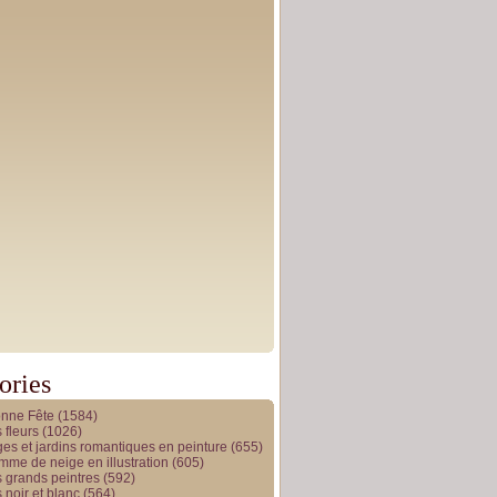
ories
onne Fête
(1584)
 fleurs
(1026)
es et jardins romantiques en peinture
(655)
me de neige en illustration
(605)
 grands peintres
(592)
 noir et blanc
(564)