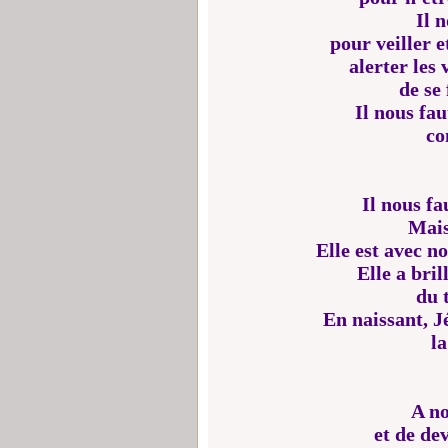
Il 
pour veiller e
alerter les 
de se 
Il nous fa
co
Il nous fa
Mais
Elle est avec no
Elle a bri
du 
En naissant, J
l
A no
et de de