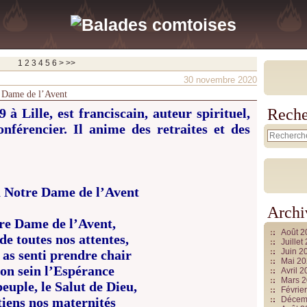
1
2
3
4
5
6
>
>>
30 novembre 2020
e Dame de l’Avent
à Lille, est franciscain, auteur spirituel,
Reche
onférencier. Il anime des retraites et des
à Notre Dame de l’Avent
Archi
re Dame de l’Avent,
Août 
e toutes nos attentes,
Juille
Juin 2
i as senti prendre chair
Mai 2
ton sein l’Espérance
Avril 
Mars 
peuple, le Salut de Dieu,
Févrie
tiens nos maternités
Décem