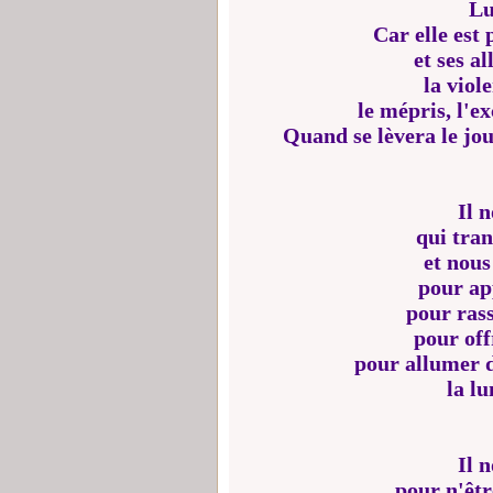
Lu
Car elle est 
et ses a
la viol
le mépris, l'ex
Quand se lèvera le jou
Il 
qui tran
et nous
pour app
pour rass
pour offr
pour allumer d
la lu
Il 
pour n'êtr