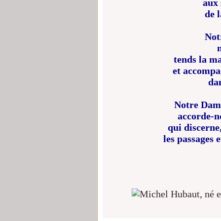
aux 
de 
Not
tends la m
et accompa
dan
Notre Dame
accorde-no
qui discerne
les passages 