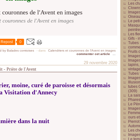
Les cha
Clowns
Images
Oiseau
t couronnes de l'Avent en images
Le peti
Masque
peintr
Les fle
Gifs -
Repost
0
Tubes -
commed
d by Balades comtoises
-
dans
Calendriers et couronnes de l'Avent en images
Fruits 
commenter cet article
…
Images
Images
29 novembre 2020
lapins,
t - Prière de l'Avent
vintage
Tubes 
Image
Illusio
ier, moine, curé de paroisse et désormais
tubes G
la Visitation d'Annecy
(309)
La sai
Phares
Le Père
Images
Femme 
ours et
mière dans la nuit
Pierrot
Automn
Les ch
Image
Le tem