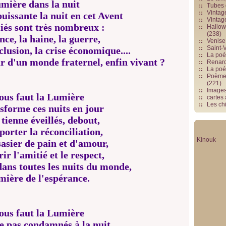
mière dans la nuit
Tubes 
Vintag
puissante la nuit en cet Avent
Vintag
lliés sont très nombreux :
Hallowe
(238)
ence, la haine, la guerre,
Venise 
Saint-V
clusion, la crise économique....
La poés
r d'un monde fraternel, enfin vivant ?
Renards
La poé
Poèmes
(221)
Image
nous faut la Lumière
cartes
Les chi
sforme ces nuits en jour
 tienne éveillés, debout,
orter la réconciliation,
Kinouk
asier de pain et d'amour,
ir l'amitié et le respect,
ans toutes les nuits du monde,
mière de l'espérance.
nous faut la Lumière
e pas condamnés à la nuit.