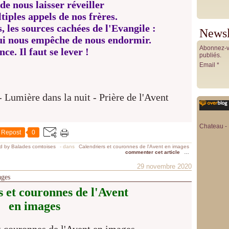
de nous laisser réveiller
tiples appels de nos frères.
 les sources cachées de l'Evangile :
Newsl
qui nous empêche de nous endormir.
Abonnez-vo
ce. Il faut se lever !
publiés.
Email
Chateau - 
Repost
0
d by Balades comtoises
-
dans
Calendriers et couronnes de l'Avent en images
commenter cet article
…
29 novembre 2020
ages
 et couronnes de l'Avent
en images