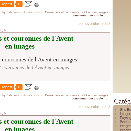
Repost
0
d by Balades comtoises
-
dans
Calendriers et couronnes de l'Avent en images
commenter cet article
…
30 novembre 2020
ages
 et couronnes de l'Avent
en images
t couronnes de l'Avent en images
Repost
0
d by Balades comtoises
-
dans
Calendriers et couronnes de l'Avent en images
commenter cet article
…
Catég
30 novembre 2020
Gifs B
ages
Images
Paysag
 et couronnes de l'Avent
Bonhom
Images
en images
Images