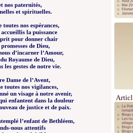
Août 
et nos paternités,
Mai 2
Févrie
elles et spirituelles.
Janvie
 toutes nos espérances,
 accueillis la puissance
sprit pour donner chair
 promesses de Dieu,
nous d’incarner l’Amour,
 du Royaume de Dieu,
s les gestes de notre vie.
re Dame de l’Avent,
 toutes nos vigilances,
onné un visage à notre avenir,
Artic
 qui enfantent dans la douleur
uveau de justice et de paix.
Le Pet
romant
Blogs 
Les rou
ntemplé l’enfant de Bethléem,
villag
nds-nous attentifs
Blogs 
Blogs 