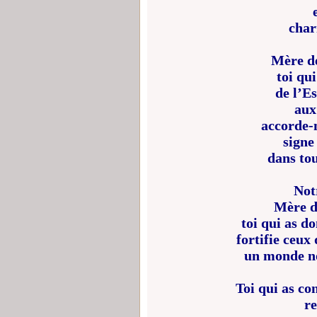
charn
Mère de
toi qui
de l’E
aux
accorde-
signe
dans tou
Not
Mère de
toi qui as d
fortifie ceux
un monde no
Toi qui as co
re