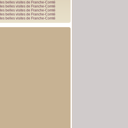
des belles visites de Franche-Comté
des belles visites de Franche-Comté
des belles visites de Franche-Comté
des belles visites de Franche-Comté
des belles visites de Franche-Comté