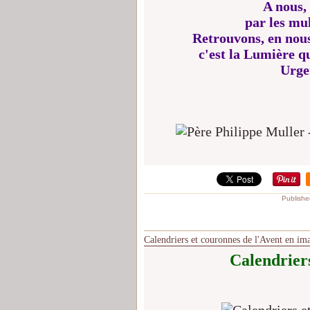
A nous, 
par les mul
Retrouvons, en nous,
c'est la Lumière 
Urgen
Publishe
Calendriers et couronnes de l'Avent en im
Calendriers