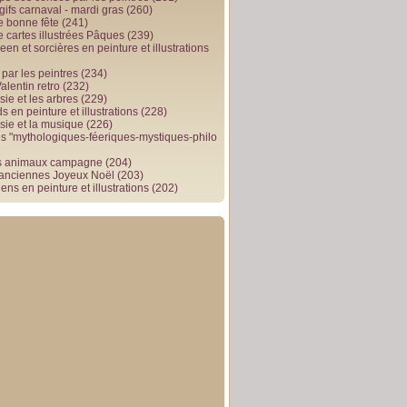
gifs carnaval - mardi gras
(260)
e bonne fête
(241)
e cartes illustrées Pâques
(239)
en et sorcières en peinture et illustrations
par les peintres
(234)
alentin retro
(232)
ie et les arbres
(229)
 en peinture et illustrations
(228)
sie et la musique
(226)
 "mythologiques-féeriques-mystiques-philo
s animaux campagne
(204)
 anciennes Joyeux Noël
(203)
ens en peinture et illustrations
(202)