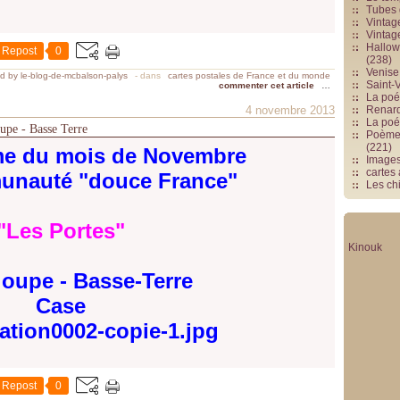
Tubes 
Vintag
Vintag
Hallowe
Repost
0
(238)
Venise 
d by le-blog-de-mcbalson-palys
-
dans
cartes postales de France et du monde
Saint-V
commenter cet article
…
La poés
4 novembre 2013
Renards
La poé
oupe - Basse Terre
Poèmes
(221)
me du mois de Novembre
Image
cartes
unauté "douce France"
Les chi
"Les Portes"
Kinouk
oupe - Basse-Terre
Case
Repost
0