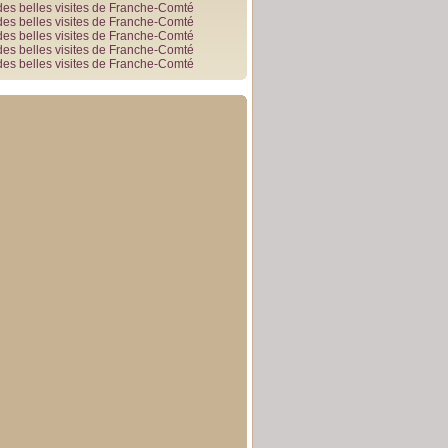
des belles visites de Franche-Comté
des belles visites de Franche-Comté
des belles visites de Franche-Comté
des belles visites de Franche-Comté
des belles visites de Franche-Comté