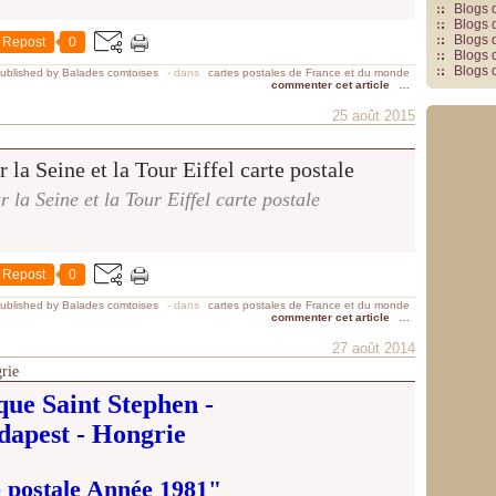
Blogs 
Blogs 
Blogs 
Repost
0
Blogs 
Blogs 
ublished by Balades comtoises
-
dans
cartes postales de France et du monde
commenter cet article
…
25 août 2015
r la Seine et la Tour Eiffel carte postale
Repost
0
ublished by Balades comtoises
-
dans
cartes postales de France et du monde
commenter cet article
…
27 août 2014
rie
que Saint Stephen -
dapest - Hongrie
 postale Année 1981"