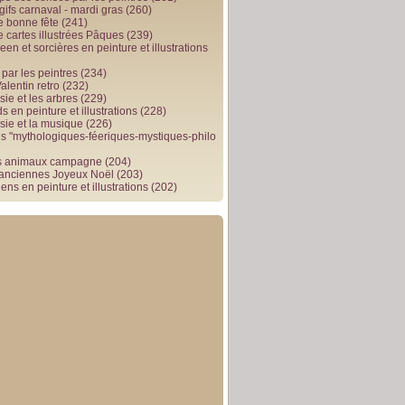
gifs carnaval - mardi gras
(260)
e bonne fête
(241)
e cartes illustrées Pâques
(239)
en et sorcières en peinture et illustrations
par les peintres
(234)
alentin retro
(232)
ie et les arbres
(229)
 en peinture et illustrations
(228)
sie et la musique
(226)
 "mythologiques-féeriques-mystiques-philo
s animaux campagne
(204)
 anciennes Joyeux Noël
(203)
ens en peinture et illustrations
(202)