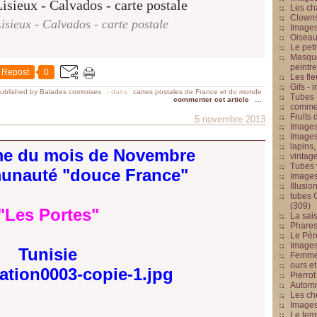
Les cha
Clowns
isieux - Calvados - carte postale
Images
Oiseau
Le peti
Masque
peintr
Repost
0
Les fle
Gifs -
ublished by Balades comtoises
-
dans
cartes postales de France et du monde
Tubes -
commenter cet article
…
commed
Fruits 
5 novembre 2013
Images
Images
lapins,
me du mois de Novembre
vintage
Tubes 
unauté "douce France"
Image
Illusio
tubes G
(309)
"Les Portes"
La sai
Phares
Le Père
Images
Tunisie
Femme 
ours et
Pierrot
Automn
Les ch
Image
Le tem