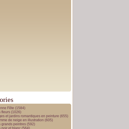
ories
onne Fête
(1584)
 fleurs
(1026)
es et jardins romantiques en peinture
(655)
me de neige en illustration
(605)
 grands peintres
(592)
 noir et blanc
(564)