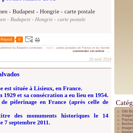
hen - Budapest - Hongrie - carte postale
Repost
0
ublished by Balades comtoises
-
dans
cartes postales de France et du monde
commenter cet article
…
18 août 2014
alvados
e est située à Lisieux, en France.
 1929 et sa consécration a eu lieu en 1954.
 de pèlerinage en France (après celle de
Catég
Gifs B
titre des monuments historiques le 14
Images
Paysag
le 7 septembre 2011.
Bonhom
Images
Images