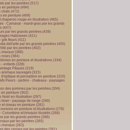
ts par les peintres
(517)
 en peinture
(494)
 chats
(471)
x en peinture
(469)
t chaperon rouge en illustration
(465)
s - Carnaval - mardi-gras par les grands
es
(447)
urs par les grands peintres
(439)
 images Halloween
(421)
 gifs fleurs
(411)
ia dell'arte par les grands peintres
(405)
d'été par les peintres
(402)
 oiseaux
(386)
 roses
(384)
 lièvres en peinture et illustrations
(334)
 - enfants
(328)
vintage Pâques
(319)
s animaux sauvages
(315)
n d'optique et perception en peinture
(310)
ifs Fleurs - jardins - chateaux - paysages
son des pommes par les peintres
(304)
 en peinture
(302)
 Noël en illustration
(297)
 hiver - paysage de neige
(290)
et oiseau en peinture
(281)
 oursons en peinture et illustrations
(276)
 - Colombine et Arlequin illustrés
(268)
e par les grands peintres
(266)
evaux par les peintres
(265)
s chevaux
(263)
ps des cerises par les peintres
(261)