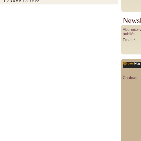
1
2
3
4
5
6
7
8
9
>
>>
Newsl
Abonnez-vo
publiés.
Email
Chateau - 