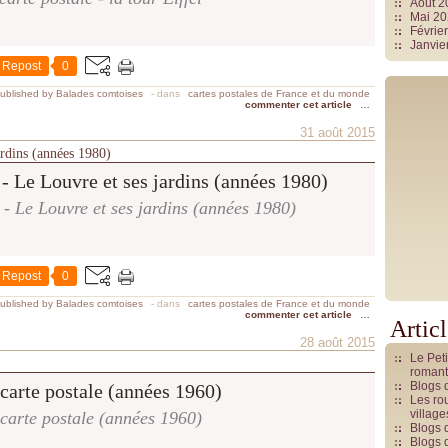
Août 
Mai 2
Févrie
Janvie
Repost
0
ublished by Balades comtoises
-
dans
cartes postales de France et du monde
commenter cet article
…
31 août 2015
ardins (années 1980)
 - Le Louvre et ses jardins (années 1980)
Repost
0
ublished by Balades comtoises
-
dans
cartes postales de France et du monde
commenter cet article
…
Artic
28 août 2015
Le Pet
romant
Blogs 
Les rou
villag
 carte postale (années 1960)
Blogs 
Blogs 