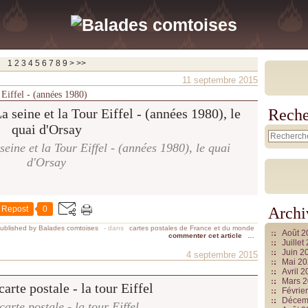
1
2
3
4
5
6
7
8
9
>
>>
11 septembre 2015
r Eiffel - (années 1980)
Reche
seine et la Tour Eiffel - (années 1980), le quai
d'Orsay
Repost
0
Archi
ublished by Balades comtoises
-
dans
cartes postales de France et du monde
Août 
commenter cet article
…
Juille
Juin 2
4 septembre 2015
Mai 2
Avril 
Mars 
Févrie
Décem
carte postale - la tour Eiffel