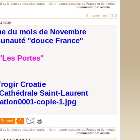
d by le-blog-de-mcbalson-palys
-
dans
cartes postales de France et du monde
commenter cet article
…
3 novembre 2013
Croatie
me du mois de Novembre
unauté "douce France"
"Les Portes"
rogir Croatie
 Cathédrale Saint-Laurent
Repost
0
d by le-blog-de-mcbalson-palys
-
dans
cartes postales de France et du monde
commenter cet article
…