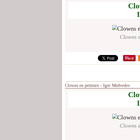
Clo
Clowns e
Clowns en peinture - Igor Medvedev
Clo
Clowns e