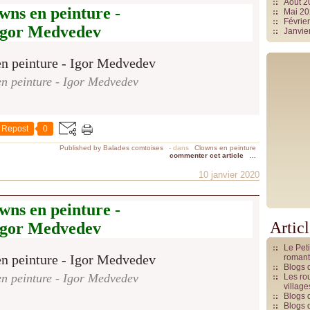
Août 
wns en peinture -
Mai 2
Févrie
Igor Medvedev
Janvie
n peinture - Igor Medvedev
Repost
0
Published by Balades comtoises
-
dans
Clowns en peinture
commenter cet article
…
10 janvier 2020
wns en peinture -
Artic
Igor Medvedev
Le Pet
romant
Blogs 
n peinture - Igor Medvedev
Les rou
villag
Blogs 
Blogs 