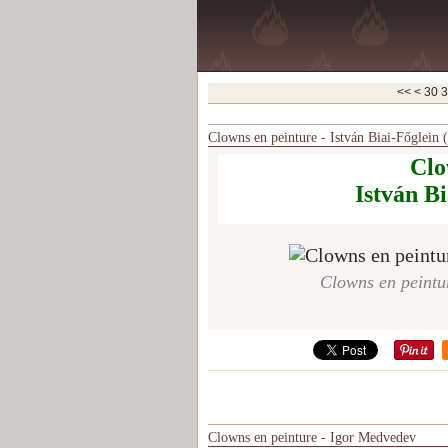
10
20
<<
<
30
3
Clowns en peinture - István Biai-Főglein
Clo
István Bi
Clowns en peintur
Clowns en peinture - Igor Medvedev