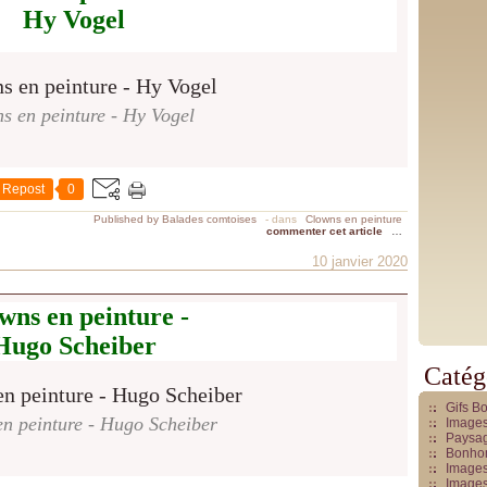
Hy Vogel
s en peinture - Hy Vogel
Repost
0
Published by Balades comtoises
-
dans
Clowns en peinture
commenter cet article
…
10 janvier 2020
wns en peinture -
Hugo Scheiber
Catég
Gifs B
n peinture - Hugo Scheiber
Images
Paysag
Bonhom
Images
Images