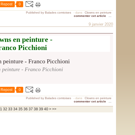
Repost
0
Published by Balades comtoises
-
dans
Clowns en peinture
commenter cet article
…
9 janvier 2020
wns en peinture -
ranco Picchioni
 peinture - Franco Picchioni
Repost
0
Published by Balades comtoises
-
dans
Clowns en peinture
commenter cet article
…
50
1
32
33
34
35
36
37
38
39
40
>
>>