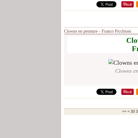
Clowns en peinture - Franco Picchioni
Clo
F
Clowns en
10
20
<<
<
30
3