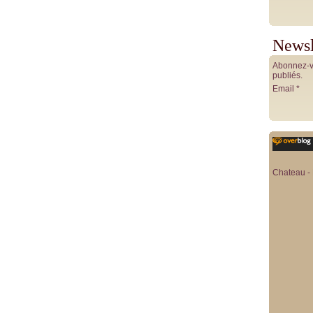
Newsl
Abonnez-vo
publiés.
Email
Chateau - 