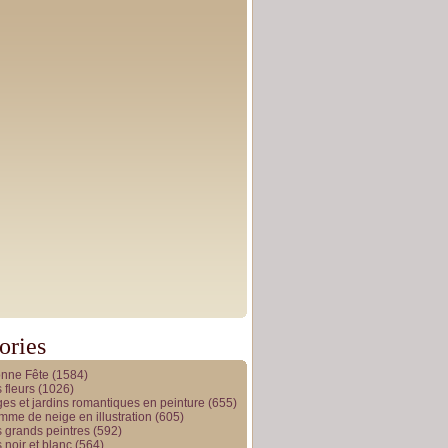
ories
onne Fête
(1584)
 fleurs
(1026)
es et jardins romantiques en peinture
(655)
me de neige en illustration
(605)
 grands peintres
(592)
 noir et blanc
(564)