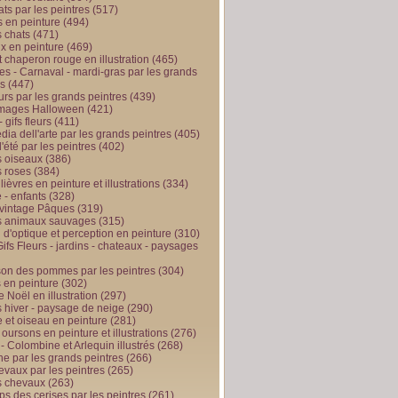
ts par les peintres
(517)
 en peinture
(494)
 chats
(471)
x en peinture
(469)
t chaperon rouge en illustration
(465)
s - Carnaval - mardi-gras par les grands
es
(447)
urs par les grands peintres
(439)
 images Halloween
(421)
 gifs fleurs
(411)
ia dell'arte par les grands peintres
(405)
d'été par les peintres
(402)
 oiseaux
(386)
 roses
(384)
 lièvres en peinture et illustrations
(334)
 - enfants
(328)
vintage Pâques
(319)
s animaux sauvages
(315)
n d'optique et perception en peinture
(310)
ifs Fleurs - jardins - chateaux - paysages
son des pommes par les peintres
(304)
 en peinture
(302)
 Noël en illustration
(297)
 hiver - paysage de neige
(290)
et oiseau en peinture
(281)
 oursons en peinture et illustrations
(276)
 - Colombine et Arlequin illustrés
(268)
e par les grands peintres
(266)
evaux par les peintres
(265)
s chevaux
(263)
ps des cerises par les peintres
(261)