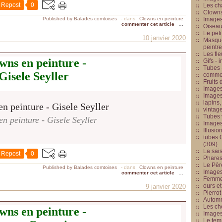
Repost
0
Les cha
Clowns
Published by Balades comtoises
-
dans
Clowns en peinture
Images
commenter cet article
…
Oiseau
Le peti
10 janvier 2020
Masque
peintr
Les fle
wns en peinture -
Gifs -
Tubes -
Gisele Seyller
commed
Fruits 
Images
Images
lapins,
vintage
Tubes 
n peinture - Gisele Seyller
Image
Illusio
tubes G
(309)
La sai
Repost
0
Phares
Le Père
Published by Balades comtoises
-
dans
Clowns en peinture
Images
commenter cet article
…
Femme 
ours et
9 janvier 2020
Pierrot
Automn
Les ch
wns en peinture -
Image
Le tem