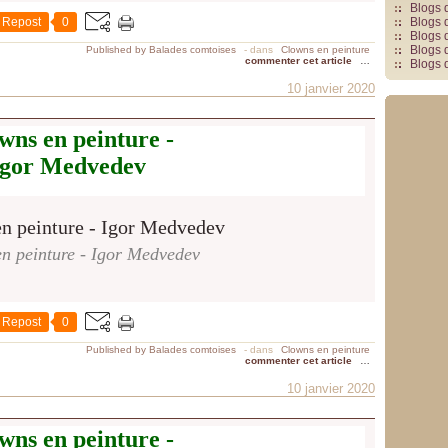
Blogs 
Repost
0
Blogs 
Blogs 
Blogs 
Published by Balades comtoises
-
dans
Clowns en peinture
commenter cet article
…
Blogs 
10 janvier 2020
wns en peinture -
Igor Medvedev
n peinture - Igor Medvedev
Repost
0
Published by Balades comtoises
-
dans
Clowns en peinture
commenter cet article
…
10 janvier 2020
wns en peinture -