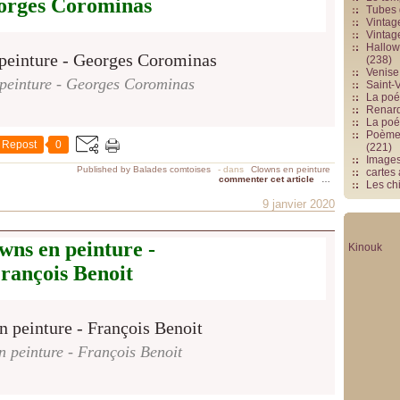
orges Corominas
Tubes 
Vintag
Vintag
Hallowe
(238)
Venise 
peinture - Georges Corominas
Saint-V
La poés
Renards
La poé
Poèmes
Repost
0
(221)
Image
Published by Balades comtoises
-
dans
Clowns en peinture
cartes
commenter cet article
…
Les chi
9 janvier 2020
wns en peinture -
Kinouk
rançois Benoit
 peinture - François Benoit