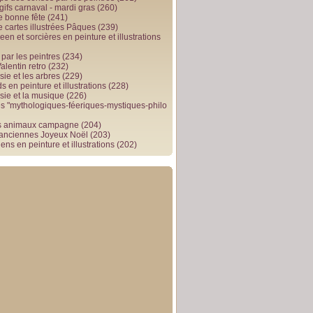
gifs carnaval - mardi gras
(260)
e bonne fête
(241)
e cartes illustrées Pâques
(239)
en et sorcières en peinture et illustrations
par les peintres
(234)
alentin retro
(232)
ie et les arbres
(229)
 en peinture et illustrations
(228)
sie et la musique
(226)
 "mythologiques-féeriques-mystiques-philo
s animaux campagne
(204)
 anciennes Joyeux Noël
(203)
ens en peinture et illustrations
(202)