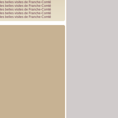
des belles visites de Franche-Comté
des belles visites de Franche-Comté
des belles visites de Franche-Comté
des belles visites de Franche-Comté
des belles visites de Franche-Comté