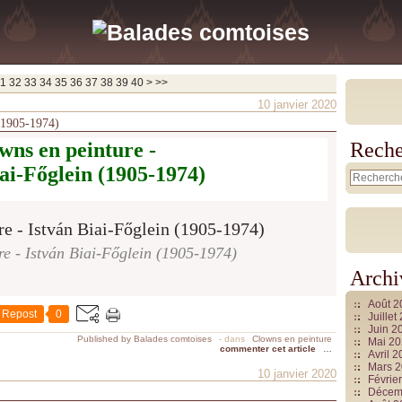
50
1
32
33
34
35
36
37
38
39
40
>
>>
10 janvier 2020
 (1905-1974)
wns en peinture -
Reche
ai-Főglein (1905-1974)
e - István Biai-Főglein (1905-1974)
Archi
Août 
Repost
0
Juille
Juin 2
Published by Balades comtoises
-
dans
Clowns en peinture
Mai 2
commenter cet article
…
Avril 
Mars 
10 janvier 2020
Févrie
Décem