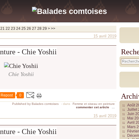
21
22
23
24
25
26
27
28
29
>
>>
15 avril 2019
nture - Chie Yoshii
Reche
Chie Yoshii
Archi
Repost
0
Published by Balades comtoises
-
dans
Femme et oiseau en peinture
Août 
commenter cet article
…
Juille
Juin 2
15 avril 2019
Mai 2
Avril 
Mars 
nture - Chie Yoshii
Févrie
Décem