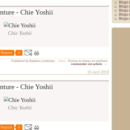
Blogs 
Blogs 
nture - Chie Yoshii
Blogs 
Blogs 
Blogs 
Chie Yoshii
Repost
0
Published by Balades comtoises
-
dans
Femme et oiseau en peinture
commenter cet article
…
15 avril 2019
nture - Chie Yoshii
Chie Yoshii
Repost
0