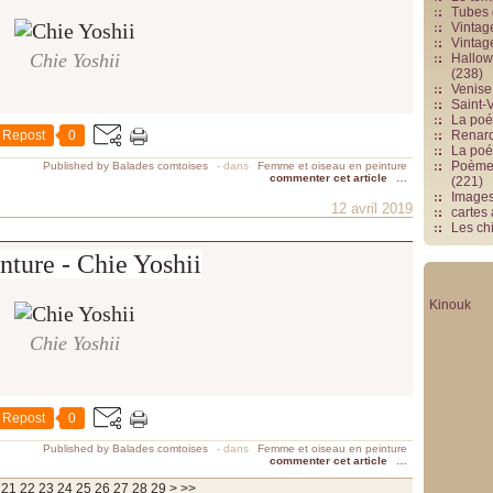
Tubes 
Vintag
Vintag
Chie Yoshii
Hallowe
(238)
Venise 
Saint-V
La poés
Repost
0
Renards
La poé
Poèmes
Published by Balades comtoises
-
dans
Femme et oiseau en peinture
commenter cet article
…
(221)
Image
12 avril 2019
cartes
Les chi
nture - Chie Yoshii
Kinouk
Chie Yoshii
Repost
0
Published by Balades comtoises
-
dans
Femme et oiseau en peinture
commenter cet article
…
21
22
23
24
25
26
27
28
29
>
>>