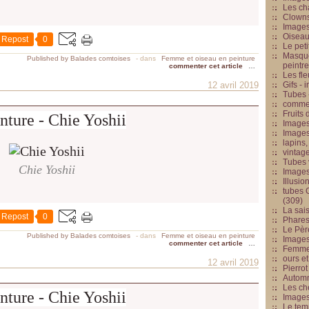
Les cha
Clowns
Images
Oiseau
Repost
0
Le peti
Masque
Published by Balades comtoises
-
dans
Femme et oiseau en peinture
peintr
commenter cet article
…
Les fle
12 avril 2019
Gifs -
Tubes -
commed
Fruits 
nture - Chie Yoshii
Images
Images
lapins,
vintage
Tubes 
Chie Yoshii
Image
Illusio
tubes G
(309)
La sai
Repost
0
Phares
Le Père
Published by Balades comtoises
-
dans
Femme et oiseau en peinture
Images
commenter cet article
…
Femme 
ours et
12 avril 2019
Pierrot
Automn
Les ch
nture - Chie Yoshii
Image
Le tem