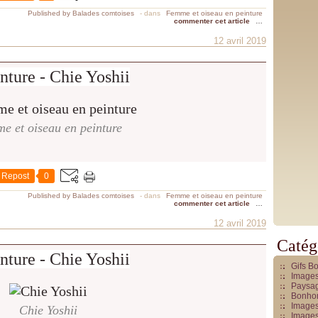
Published by Balades comtoises
-
dans
Femme et oiseau en peinture
commenter cet article
…
12 avril 2019
nture - Chie Yoshii
e et oiseau en peinture
Repost
0
Published by Balades comtoises
-
dans
Femme et oiseau en peinture
commenter cet article
…
12 avril 2019
Catég
nture - Chie Yoshii
Gifs B
Images
Paysag
Bonhom
Images
Chie Yoshii
Images