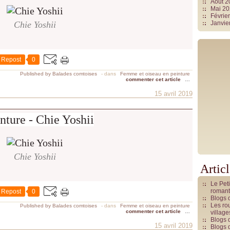
Août 
Mai 2
Févrie
Chie Yoshii
Janvie
Repost
0
Published by Balades comtoises
-
dans
Femme et oiseau en peinture
commenter cet article
…
15 avril 2019
nture - Chie Yoshii
Chie Yoshii
Artic
Le Pet
romant
Repost
0
Blogs 
Les rou
Published by Balades comtoises
-
dans
Femme et oiseau en peinture
commenter cet article
…
villag
Blogs 
15 avril 2019
Blogs 