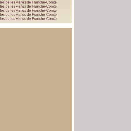
des belles visites de Franche-Comté
des belles visites de Franche-Comté
des belles visites de Franche-Comté
des belles visites de Franche-Comté
des belles visites de Franche-Comté