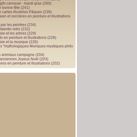
gifs carnaval - mardi gras
(260)
e bonne fête
(241)
e cartes illustrées Pâques
(239)
en et sorcières en peinture et illustrations
par les peintres
(234)
alentin retro
(232)
ie et les arbres
(229)
 en peinture et illustrations
(228)
sie et la musique
(226)
 "mythologiques-féeriques-mystiques-philo
s animaux campagne
(204)
 anciennes Joyeux Noël
(203)
ens en peinture et illustrations
(202)