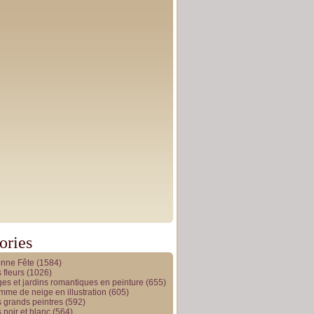
ories
onne Fête
(1584)
 fleurs
(1026)
es et jardins romantiques en peinture
(655)
me de neige en illustration
(605)
 grands peintres
(592)
 noir et blanc
(564)