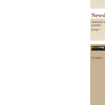
Newsl
Abonnez-vo
publiés.
Email
Chateau - 