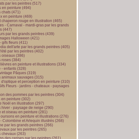
ts par les peintres
(517)
 en peinture
(494)
 chats
(471)
x en peinture
(469)
t chaperon rouge en illustration
(465)
s - Carnaval - mardi-gras par les grands
es
(447)
urs par les grands peintres
(439)
 images Halloween
(421)
 gifs fleurs
(411)
ia dell'arte par les grands peintres
(405)
d'été par les peintres
(402)
 oiseaux
(386)
 roses
(384)
 lièvres en peinture et illustrations
(334)
 - enfants
(328)
vintage Pâques
(319)
s animaux sauvages
(315)
n d'optique et perception en peinture
(310)
ifs Fleurs - jardins - chateaux - paysages
son des pommes par les peintres
(304)
 en peinture
(302)
 Noël en illustration
(297)
 hiver - paysage de neige
(290)
et oiseau en peinture
(281)
 oursons en peinture et illustrations
(276)
 - Colombine et Arlequin illustrés
(268)
e par les grands peintres
(266)
evaux par les peintres
(265)
s chevaux
(263)
ps des cerises par les peintres
(261)