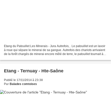
Etang du Patouillet Les Minerais - Jura Autrefois, . Le patouillet est un lavoir
à roue qui sépare le minerai de sa gangue. Autrefois des chariots arrivaient
de la forêt chargés de minerai encore mêlé de terre, le patouillet tournait à
grandes eaux, pendant...
Etang - Ternuay - Hte-Saône
Publié le 17/11/2014 à 23:38
Par
Balades comtoises