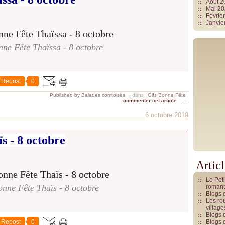
Août 
Mai 2
Févrie
Janvie
ne Fête Thaïssa - 8 octobre
Repost
0
Published by Balades comtoises
-
dans
Gifs Bonne Fête
commenter cet article
…
6 octobre 2019
s - 8 octobre
Artic
Le Pet
nne Fête Thaïs - 8 octobre
romant
Blogs 
Les rou
villag
Blogs 
Repost
0
Blogs 