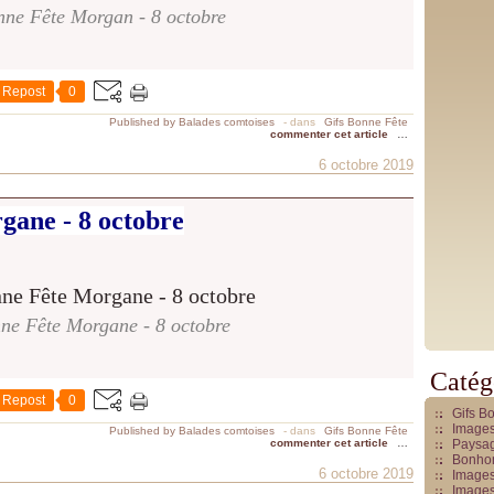
nne Fête Morgan - 8 octobre
Repost
0
Published by Balades comtoises
-
dans
Gifs Bonne Fête
commenter cet article
…
6 octobre 2019
gane - 8 octobre
ne Fête Morgane - 8 octobre
Catég
Repost
0
Gifs B
Images
Published by Balades comtoises
-
dans
Gifs Bonne Fête
commenter cet article
…
Paysag
Bonhom
6 octobre 2019
Images
Images