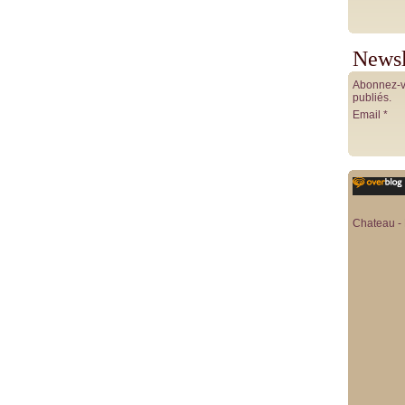
Newsl
Abonnez-vo
publiés.
Email
Chateau - 