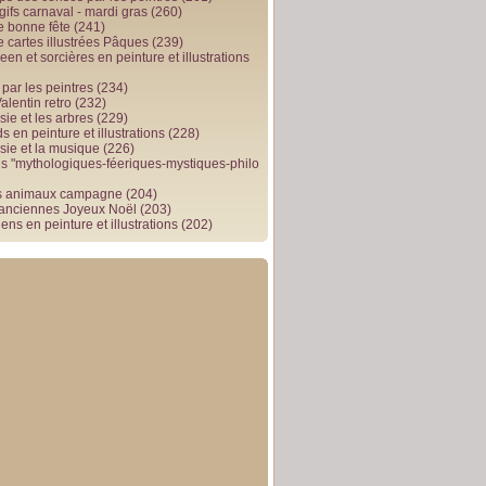
gifs carnaval - mardi gras
(260)
e bonne fête
(241)
e cartes illustrées Pâques
(239)
en et sorcières en peinture et illustrations
par les peintres
(234)
alentin retro
(232)
ie et les arbres
(229)
 en peinture et illustrations
(228)
sie et la musique
(226)
 "mythologiques-féeriques-mystiques-philo
s animaux campagne
(204)
 anciennes Joyeux Noël
(203)
ens en peinture et illustrations
(202)