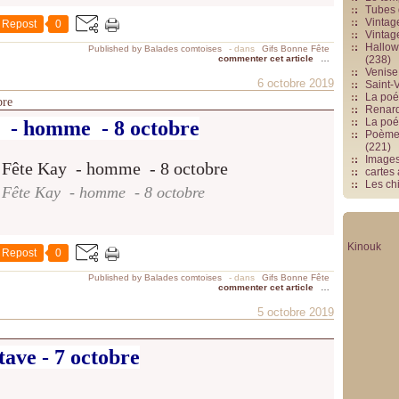
Tubes 
Vintag
Repost
0
Vintag
Hallowe
Published by Balades comtoises
-
dans
Gifs Bonne Fête
commenter cet article
…
(238)
Venise 
6 octobre 2019
Saint-V
La poés
bre
Renards
La poé
 - homme - 8 octobre
Poèmes
(221)
Image
cartes
Les chi
 Fête Kay - homme - 8 octobre
Kinouk
Repost
0
Published by Balades comtoises
-
dans
Gifs Bonne Fête
commenter cet article
…
5 octobre 2019
ave - 7 octobre