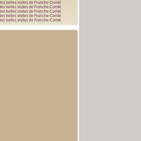
des belles visites de Franche-Comté
des belles visites de Franche-Comté
des belles visites de Franche-Comté
des belles visites de Franche-Comté
des belles visites de Franche-Comté