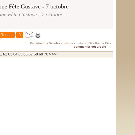
ne Fête Gustave - 7 octobre
Repost
0
Published by Balades comtoises
-
dans
Gifs Bonne Fête
commenter cet article
…
80
90
100
1
62
63
64
65
66
67
68
69
70
>
>>