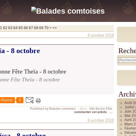
80
90
100
1
62
63
64
65
66
67
68
69
70
>
>>
6 octobre 2019
a - 8 octobre
Reche
nne Fête Theïa - 8 octobre
Archi
Repost
0
Août 
Juille
Published by Balades comtoises
-
dans
Gifs Bonne Fête
Juin 2
commenter cet article
…
Mai 2
Avril 
6 octobre 2019
Mars 
Févrie
Décem
ssa - 8 octobre