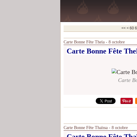
10
20
30
40
50
<<
<
60
6
Carte Bonne Fête Theïa - 8 octobre
Carte Bonne Fête Theï
Carte Bo
Carte Bonne Fête Thaïssa - 8 octobre
Carte Bonne Fête Thaï