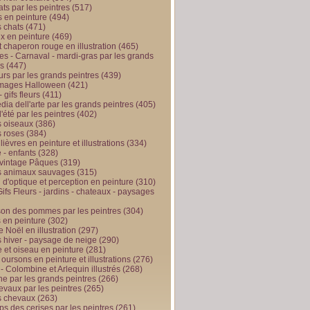
ts par les peintres
(517)
 en peinture
(494)
 chats
(471)
x en peinture
(469)
t chaperon rouge en illustration
(465)
s - Carnaval - mardi-gras par les grands
es
(447)
urs par les grands peintres
(439)
 images Halloween
(421)
 gifs fleurs
(411)
ia dell'arte par les grands peintres
(405)
d'été par les peintres
(402)
 oiseaux
(386)
 roses
(384)
 lièvres en peinture et illustrations
(334)
 - enfants
(328)
vintage Pâques
(319)
s animaux sauvages
(315)
n d'optique et perception en peinture
(310)
ifs Fleurs - jardins - chateaux - paysages
son des pommes par les peintres
(304)
 en peinture
(302)
 Noël en illustration
(297)
 hiver - paysage de neige
(290)
et oiseau en peinture
(281)
 oursons en peinture et illustrations
(276)
 - Colombine et Arlequin illustrés
(268)
e par les grands peintres
(266)
evaux par les peintres
(265)
s chevaux
(263)
ps des cerises par les peintres
(261)