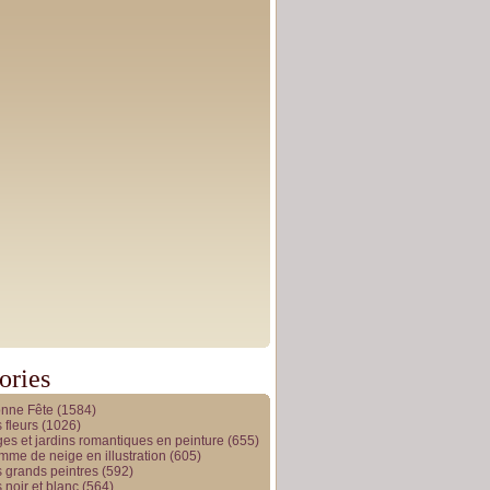
ories
onne Fête
(1584)
 fleurs
(1026)
es et jardins romantiques en peinture
(655)
me de neige en illustration
(605)
 grands peintres
(592)
 noir et blanc
(564)