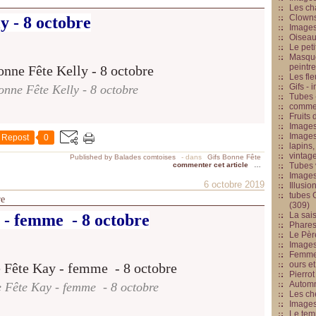
Les cha
Clowns
y - 8 octobre
Images
Oiseau
Le peti
Masque
peintr
Les fle
Gifs -
nne Fête Kelly - 8 octobre
Tubes -
commed
Fruits 
Images
Images
Repost
0
lapins,
vintage
Published by Balades comtoises
-
dans
Gifs Bonne Fête
commenter cet article
…
Tubes 
Image
6 octobre 2019
Illusio
tubes G
re
(309)
La sai
 - femme - 8 octobre
Phares
Le Père
Images
Femme 
ours et
Pierrot
Automn
 Fête Kay - femme - 8 octobre
Les ch
Image
Le tem