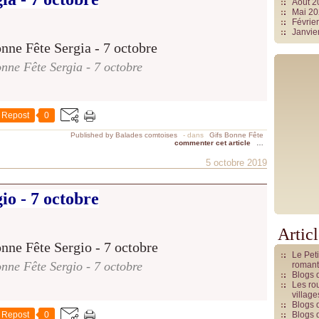
Août 
Mai 2
Févrie
Janvie
nne Fête Sergia - 7 octobre
Repost
0
Published by Balades comtoises
-
dans
Gifs Bonne Fête
commenter cet article
…
5 octobre 2019
io - 7 octobre
Artic
Le Pet
nne Fête Sergio - 7 octobre
romant
Blogs 
Les rou
villag
Blogs 
Repost
0
Blogs 