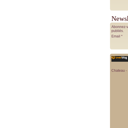
Newsl
Abonnez-vo
publiés.
Email
Chateau - 