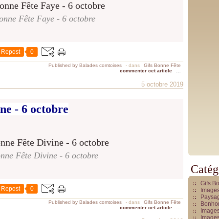
onne Fête Faye - 6 octobre
Repost
0
Published by Balades comtoises
-
dans
Gifs Bonne Fête
commenter cet article
…
5 octobre 2019
ne - 6 octobre
nne Fête Divine - 6 octobre
Catég
Gifs B
Repost
0
Images
Paysag
Published by Balades comtoises
-
dans
Gifs Bonne Fête
Bonhom
commenter cet article
…
Images
Images