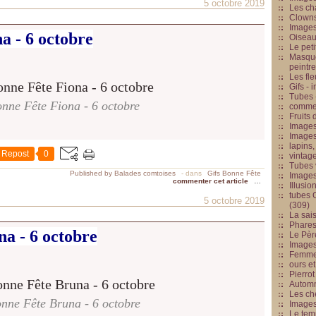
5 octobre 2019
Les cha
Clowns
Images
a - 6 octobre
Oiseau
Le peti
Masque
peintr
Les fle
Gifs -
Tubes -
nne Fête Fiona - 6 octobre
commed
Fruits 
Images
Images
lapins,
Repost
0
vintage
Tubes 
Published by Balades comtoises
-
dans
Gifs Bonne Fête
Image
commenter cet article
…
Illusio
tubes G
5 octobre 2019
(309)
La sai
Phares
a - 6 octobre
Le Père
Images
Femme 
ours et
Pierrot
Automn
Les ch
nne Fête Bruna - 6 octobre
Image
Le tem