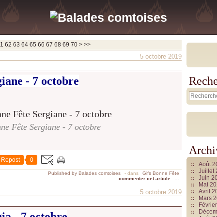
80
90
100
1
62
63
64
65
66
67
68
69
70
>
>>
5 octobre 2019
iane - 7 octobre
Reche
ne Fête Sergiane - 7 octobre
Archi
Repost
0
Août 
Juille
Published by Balades comtoises
-
dans
Gifs Bonne Fête
Juin 2
commenter cet article
…
Mai 2
Avril 
5 octobre 2019
Mars 
Févrie
Décem
ia - 7 octobre