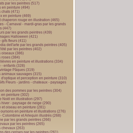
ts par les peintres
(517)
 en peinture
(494)
 chats
(471)
x en peinture
(469)
t chaperon rouge en illustration
(465)
s - Carnaval - mardi-gras par les grands
es
(447)
urs par les grands peintres
(439)
 images Halloween
(421)
 gifs fleurs
(411)
ia dell'arte par les grands peintres
(405)
d'été par les peintres
(402)
 oiseaux
(386)
 roses
(384)
 lièvres en peinture et illustrations
(334)
 - enfants
(328)
vintage Pâques
(319)
s animaux sauvages
(315)
n d'optique et perception en peinture
(310)
ifs Fleurs - jardins - chateaux - paysages
son des pommes par les peintres
(304)
 en peinture
(302)
 Noël en illustration
(297)
 hiver - paysage de neige
(290)
et oiseau en peinture
(281)
 oursons en peinture et illustrations
(276)
 - Colombine et Arlequin illustrés
(268)
e par les grands peintres
(266)
evaux par les peintres
(265)
s chevaux
(263)
ps des cerises par les peintres
(261)