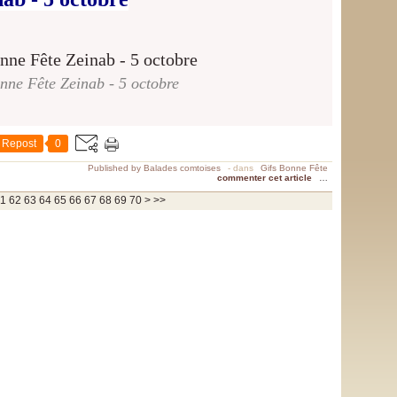
nne Fête Zeinab - 5 octobre
Repost
0
Published by Balades comtoises
-
dans
Gifs Bonne Fête
commenter cet article
…
80
90
100
1
62
63
64
65
66
67
68
69
70
>
>>