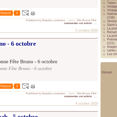
Tubes 
Vintag
Vintag
Repost
0
Hallowe
(238)
Published by Balades comtoises
-
dans
Gifs Bonne Fête
Venise 
commenter cet article
…
Saint-V
La poés
5 octobre 2019
Renards
La poé
Poèmes
o - 6 octobre
(221)
Image
cartes
Les chi
nne Fête Bruno - 6 octobre
Kinouk
Repost
0
Published by Balades comtoises
-
dans
Gifs Bonne Fête
commenter cet article
…
4 octobre 2019
ab - 5 octobre