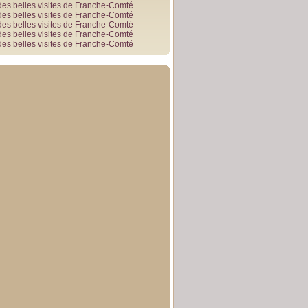
des belles visites de Franche-Comté
des belles visites de Franche-Comté
des belles visites de Franche-Comté
des belles visites de Franche-Comté
des belles visites de Franche-Comté