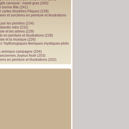
gifs carnaval - mardi gras
(260)
e bonne fête
(241)
e cartes illustrées Pâques
(239)
en et sorcières en peinture et illustrations
par les peintres
(234)
alentin retro
(232)
ie et les arbres
(229)
 en peinture et illustrations
(228)
sie et la musique
(226)
 "mythologiques-féeriques-mystiques-philo
s animaux campagne
(204)
 anciennes Joyeux Noël
(203)
ens en peinture et illustrations
(202)