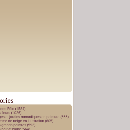
ories
onne Fête
(1584)
 fleurs
(1026)
es et jardins romantiques en peinture
(655)
me de neige en illustration
(605)
 grands peintres
(592)
 noir et blanc
(564)