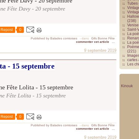
Tubes 
ne Fête Davy - 20 septembre
Vintag
Vintag
Hallowe
(238)
Venise 
Saint-V
Repost
0
La poés
Renards
Published by Balades comtoises
-
dans
Gifs Bonne Fête
commenter cet article
…
La poé
Poèmes
9 septembre 2019
(221)
Image
cartes
ta - 15 septembre
Les chi
Kinouk
e Fête Lolita - 15 septembre
Repost
0
Published by Balades comtoises
-
dans
Gifs Bonne Fête
commenter cet article
…
9 septembre 2019