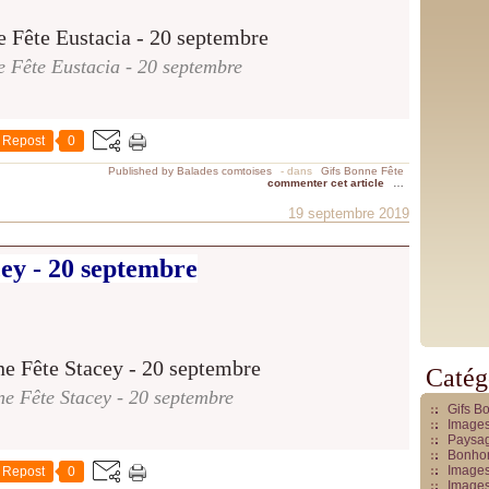
 Fête Eustacia - 20 septembre
Repost
0
Published by Balades comtoises
-
dans
Gifs Bonne Fête
commenter cet article
…
19 septembre 2019
ey - 20 septembre
Catég
e Fête Stacey - 20 septembre
Gifs B
Images
Paysag
Bonhom
Images
Repost
0
Images