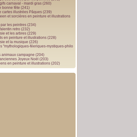
gifs carnaval - mardi gras
(260)
e bonne fête
(241)
e cartes illustrées Pâques
(239)
en et sorcières en peinture et illustrations
par les peintres
(234)
alentin retro
(232)
ie et les arbres
(229)
 en peinture et illustrations
(228)
sie et la musique
(226)
 "mythologiques-féeriques-mystiques-philo
s animaux campagne
(204)
 anciennes Joyeux Noël
(203)
ens en peinture et illustrations
(202)