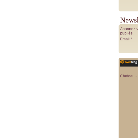
Newsl
Abonnez-vo
publiés.
Email
Chateau - 