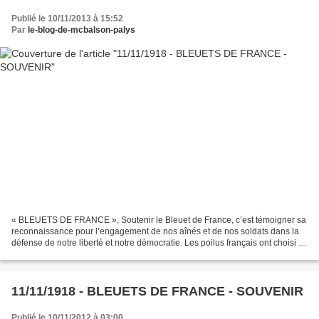
Publié le 10/11/2013 à 15:52
Par
le-blog-de-mcbalson-palys
« BLEUETS DE FRANCE », Soutenir le Bleuet de France, c’est témoigner sa
reconnaissance pour l’engagement de nos aînés et de nos soldats dans la
défense de notre liberté et notre démocratie. Les poilus français ont choisi le
bleuet comme symbole de leur...
11/11/1918 - BLEUETS DE FRANCE - SOUVENIR
Publié le 10/11/2012 à 03:00