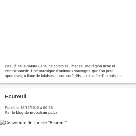
Beauté de la nature La faune comtoise, Images Une région riche et
exceptionnelle. Une mozaique d'animaux sauvages. que l'on peut
apercevoir, à flanc de falaises, dans nos forêts, ou à l'orée d'un bois, au
creux des vallées ou près des eaux vives, dans...
Ecureuil
Publié le 15/12/2012 à 00:55
Par
le-blog-de-mcbalson-palys