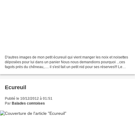
D'autres images de mon petit écureuil qui vient manger les noix et noisettes
déposées pour lui dans un panier Nous nous demandions pourquoi ...ces
fagots près du chêneau,..... il s'est fait un petit nid pour ses réserves!!! Le
voici avec une noix !
Ecureuil
Publié le 10/12/2012 à 01:51
Par
Balades comtoises