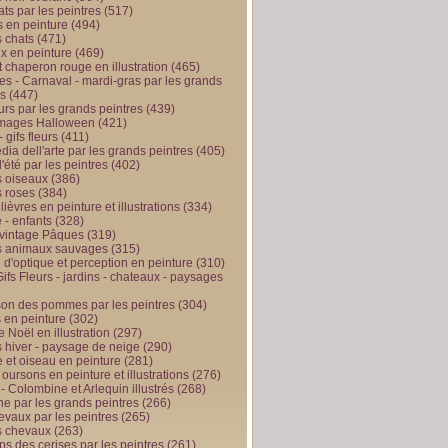
ts par les peintres
(517)
 en peinture
(494)
 chats
(471)
x en peinture
(469)
t chaperon rouge en illustration
(465)
s - Carnaval - mardi-gras par les grands
es
(447)
urs par les grands peintres
(439)
 images Halloween
(421)
 gifs fleurs
(411)
ia dell'arte par les grands peintres
(405)
d'été par les peintres
(402)
 oiseaux
(386)
 roses
(384)
 lièvres en peinture et illustrations
(334)
 - enfants
(328)
vintage Pâques
(319)
s animaux sauvages
(315)
n d'optique et perception en peinture
(310)
ifs Fleurs - jardins - chateaux - paysages
son des pommes par les peintres
(304)
 en peinture
(302)
 Noël en illustration
(297)
 hiver - paysage de neige
(290)
et oiseau en peinture
(281)
 oursons en peinture et illustrations
(276)
 - Colombine et Arlequin illustrés
(268)
e par les grands peintres
(266)
evaux par les peintres
(265)
s chevaux
(263)
ps des cerises par les peintres
(261)