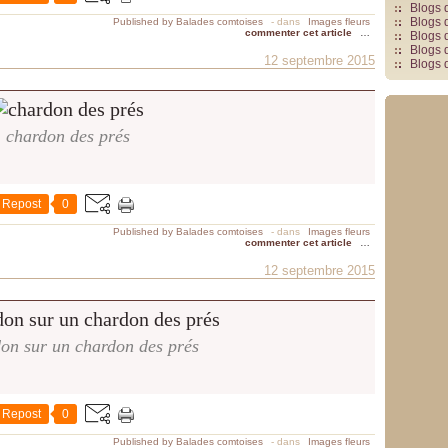
Blogs 
Blogs 
Published by Balades comtoises
-
dans
Images fleurs
commenter cet article
…
Blogs 
Blogs 
12 septembre 2015
Blogs 
chardon des prés
Repost
0
Published by Balades comtoises
-
dans
Images fleurs
commenter cet article
…
12 septembre 2015
on sur un chardon des prés
Repost
0
Published by Balades comtoises
-
dans
Images fleurs