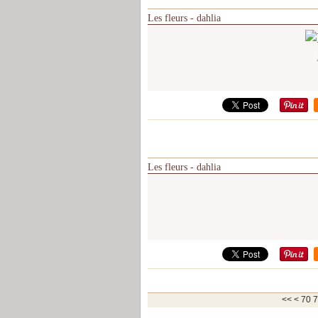
Les fleurs - dahlia
Les fleurs - dahlia
10
20
30
40
50
60
<<
<
70
7