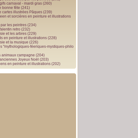
gifs carnaval - mardi gras
(260)
e bonne fête
(241)
e cartes illustrées Pâques
(239)
en et sorcières en peinture et illustrations
par les peintres
(234)
alentin retro
(232)
ie et les arbres
(229)
 en peinture et illustrations
(228)
sie et la musique
(226)
 "mythologiques-féeriques-mystiques-philo
s animaux campagne
(204)
 anciennes Joyeux Noël
(203)
ens en peinture et illustrations
(202)