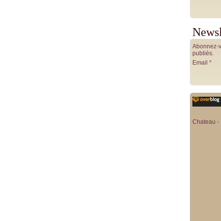
Newsl
Abonnez-vo
publiés.
Email
Chateau - 