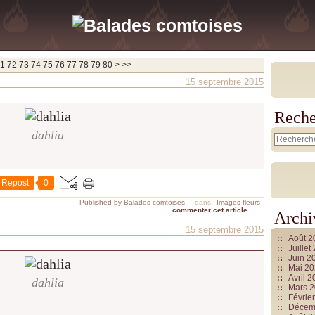
90
100
1
72
73
74
75
76
77
78
79
80
>
>>
15 septembre 2015
Reche
dahlia
Repost
0
Published by Balades comtoises
-
dans
Images fleurs
commenter cet article
…
Archi
15 septembre 2015
Août 
Juille
Juin 2
Mai 2
Avril 
dahlia
Mars 
Févrie
Décem