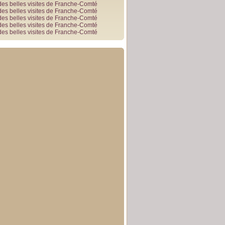
des belles visites de Franche-Comté
des belles visites de Franche-Comté
des belles visites de Franche-Comté
des belles visites de Franche-Comté
des belles visites de Franche-Comté