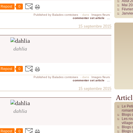
Août 
Mai 2
Repost
0
Févrie
Janvie
Published by Balades comtoises
-
dans
Images fleurs
commenter cet article
…
15 septembre 2015
dahlia
Repost
0
Published by Balades comtoises
-
dans
Images fleurs
commenter cet article
…
15 septembre 2015
Artic
Le Pet
dahlia
romant
Blogs 
Les rou
villag
Blogs 
Repost
0
Blogs 