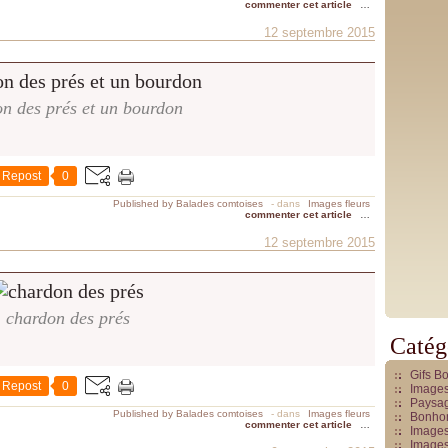
commenter cet article
…
12 septembre 2015
n des prés et un bourdon
Repost
0
Published by Balades comtoises
-
dans
Images fleurs
commenter cet article
…
12 septembre 2015
chardon des prés
Catég
Gifs B
Repost
0
Images
Paysag
Published by Balades comtoises
-
dans
Images fleurs
Bonhom
commenter cet article
…
Images
Images