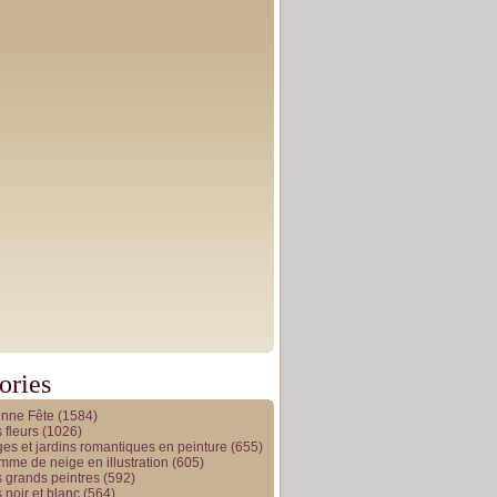
ories
onne Fête
(1584)
 fleurs
(1026)
es et jardins romantiques en peinture
(655)
me de neige en illustration
(605)
 grands peintres
(592)
 noir et blanc
(564)