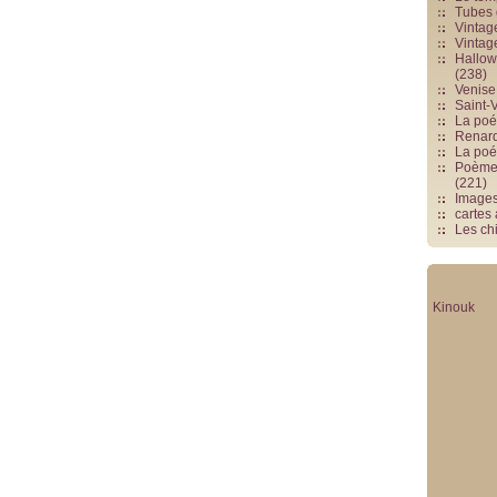
Tubes 
Vintag
Vintag
Hallowe
(238)
Venise 
Saint-V
La poés
Renards
La poé
Poèmes
(221)
Image
cartes
Les chi
Kinouk