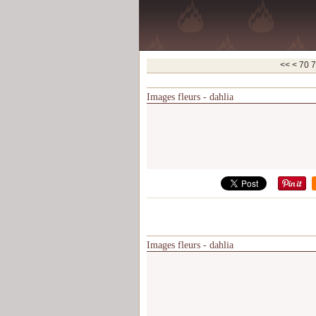
10
20
30
40
50
60
<<
<
70
7
Images fleurs - dahlia
Images fleurs - dahlia