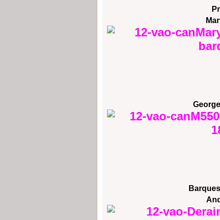
P
Mar
George
Barques 
And