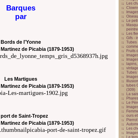
Les cha
Barques
Clowns
Images
par
Oiseau
Le peti
Masque
peintr
Les fle
Gifs -
Bords de l'Yonne
Tubes -
commed
 Martinez de Picabia (1879-1953)
Fruits 
Images
Images
lapins,
vintage
Tubes 
Image
Les Martigues
Illusio
tubes G
 Martinez de Picabia (1879-1953)
(309)
La sai
Phares
Le Père
Images
Femme 
 port de Saint-Tropez
ours et
Pierrot
 Martinez de Picabia (1879-1953)
Automn
Les ch
Image
Le tem