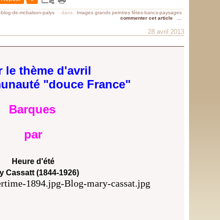
e-blog-de-mcbalson-palys
-
dans
Images grands peintres fêtes-bancs-paysages
commenter cet article
…
28 avril 2013
 le thème d'avril
unauté "douce France"
Barques
par
Heure d'été
y Cassatt (1844-1926)