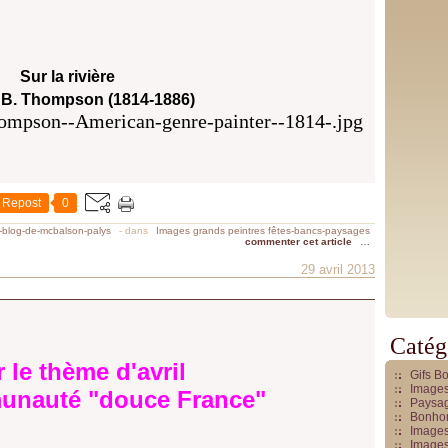
Sur la rivière
B. Thompson (1814-1886)
Repost
0
e-blog-de-mcbalson-palys
-
dans
Images grands peintres fêtes-bancs-paysages
commenter cet article
…
29 avril 2013
Catég
 le thème d'avril
Gifs B
Images
unauté "douce France"
Paysag
Bonhom
Images
Images