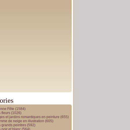
ories
onne Fête
(1584)
 fleurs
(1026)
es et jardins romantiques en peinture
(655)
me de neige en illustration
(605)
 grands peintres
(592)
 noir et blanc
(564)