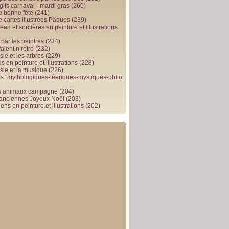
gifs carnaval - mardi gras
(260)
e bonne fête
(241)
e cartes illustrées Pâques
(239)
en et sorcières en peinture et illustrations
par les peintres
(234)
alentin retro
(232)
ie et les arbres
(229)
 en peinture et illustrations
(228)
sie et la musique
(226)
 "mythologiques-féeriques-mystiques-philo
s animaux campagne
(204)
 anciennes Joyeux Noël
(203)
ens en peinture et illustrations
(202)