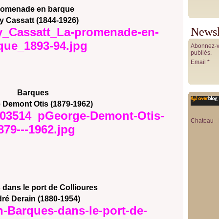
romenade en barque
y Cassatt (1844-1926)
Newsl
Abonnez-vo
publiés.
Email
Barques
 Demont Otis (1879-1962)
Chateau - 
dans le port de Collioures
ré Derain (1880-1954)