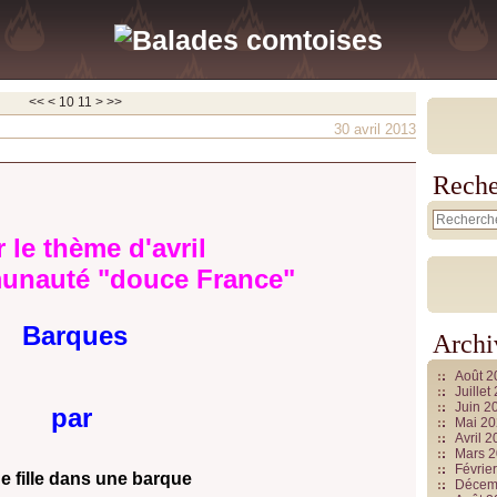
<<
<
10
11
>
>>
30 avril 2013
Reche
 le thème d'avril
unauté "douce France"
Barques
Archi
Août 
Juille
Juin 2
par
Mai 2
Avril 
Mars 
Févrie
e fille dans une barque
Décem