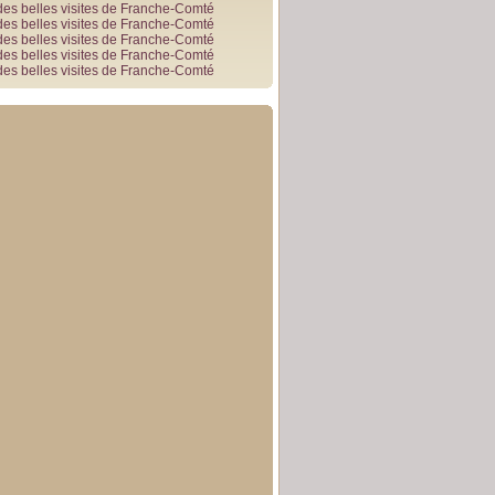
des belles visites de Franche-Comté
des belles visites de Franche-Comté
des belles visites de Franche-Comté
des belles visites de Franche-Comté
des belles visites de Franche-Comté