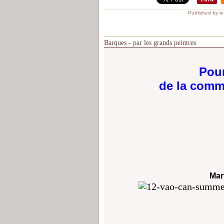
Published by l
Barques - par les grands peintres
Pour
de la comm
Mar