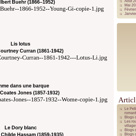
Août 
Albert Buehr (1866–1952)
Mai 2
Févrie
Janvie
Lis lotus
ourtney Curran (1861-1942)
me dans une barque
 Coates Jones (1857-1932)
Artic
Le Pet
romant
Blogs 
Les rou
villag
Le Dory blanc
Blogs 
 Childe Hassam (1859-1935)
Blogs 