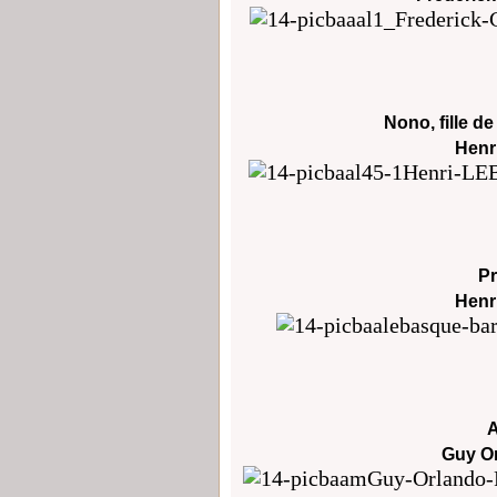
Nono, fille de
Henr
P
Henr
A
Guy O