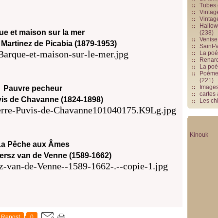
Tubes 
Vintag
Vintag
Hallowe
ue et maison sur la mer
(238)
Venise 
 Martinez de Picabia (1879-1953)
Saint-V
La poés
Renards
La poé
Poèmes
(221)
Image
Pauvre pecheur
cartes
vis de Chavanne (1824-1898)
Les chi
Kinouk
La Pêche aux Âmes
tersz van de Venne (1589-1662)
Repost
0