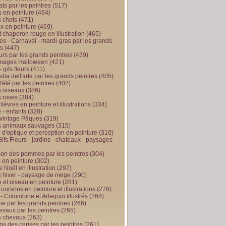
ts par les peintres
(517)
 en peinture
(494)
 chats
(471)
x en peinture
(469)
t chaperon rouge en illustration
(465)
s - Carnaval - mardi-gras par les grands
es
(447)
urs par les grands peintres
(439)
 images Halloween
(421)
 gifs fleurs
(411)
ia dell'arte par les grands peintres
(405)
d'été par les peintres
(402)
 oiseaux
(386)
 roses
(384)
 lièvres en peinture et illustrations
(334)
 - enfants
(328)
vintage Pâques
(319)
s animaux sauvages
(315)
n d'optique et perception en peinture
(310)
ifs Fleurs - jardins - chateaux - paysages
son des pommes par les peintres
(304)
 en peinture
(302)
 Noël en illustration
(297)
 hiver - paysage de neige
(290)
et oiseau en peinture
(281)
 oursons en peinture et illustrations
(276)
 - Colombine et Arlequin illustrés
(268)
e par les grands peintres
(266)
evaux par les peintres
(265)
s chevaux
(263)
ps des cerises par les peintres
(261)