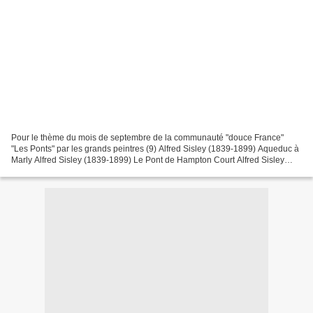
Pour le thème du mois de septembre de la communauté "douce France"
"Les Ponts" par les grands peintres (9) Alfred Sisley (1839-1899) Aqueduc à
Marly Alfred Sisley (1839-1899) Le Pont de Hampton Court Alfred Sisley
(1839-1899) Pont de Villeneuve La Garenne...