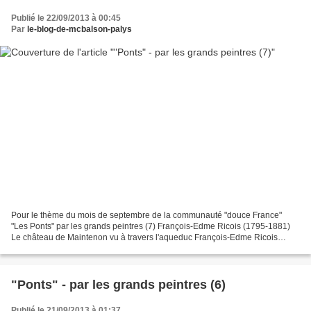
Publié le 22/09/2013 à 00:45
Par
le-blog-de-mcbalson-palys
Pour le thème du mois de septembre de la communauté "douce France"
"Les Ponts" par les grands peintres (7) François-Edme Ricois (1795-1881)
Le château de Maintenon vu à travers l'aqueduc François-Edme Ricois
(1795-1881) Paris vu du Pont Royal François-Edme...
"Ponts" - par les grands peintres (6)
Publié le 21/09/2013 à 01:37