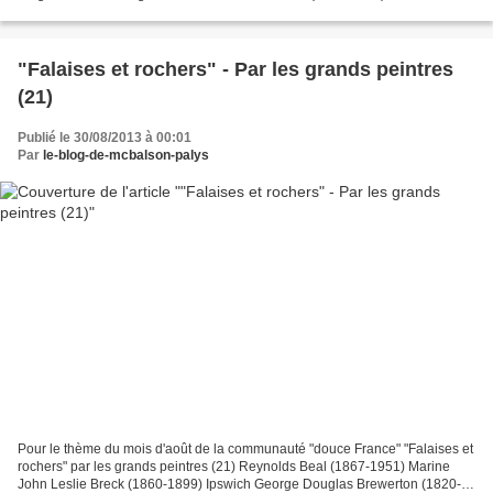
pont du chemin de fer d'Argenteuil Gustave...
"Falaises et rochers" - Par les grands peintres
(21)
Publié le 30/08/2013 à 00:01
Par
le-blog-de-mcbalson-palys
Pour le thème du mois d'août de la communauté "douce France" "Falaises et
rochers" par les grands peintres (21) Reynolds Beal (1867-1951) Marine
John Leslie Breck (1860-1899) Ipswich George Douglas Brewerton (1820-