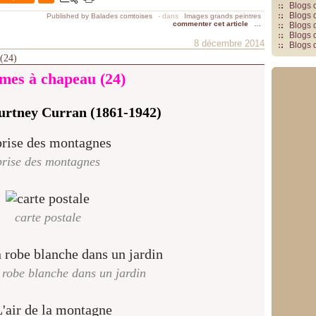
Blogs 
Blogs 
Published by Balades comtoises
-
dans
Images grands peintres
commenter cet article
…
Blogs 
Blogs 
8 décembre 2014
Blogs 
 (24)
es à chapeau (24)
urtney Curran (1861-1942)
brise des montagnes
carte postale
robe blanche dans un jardin