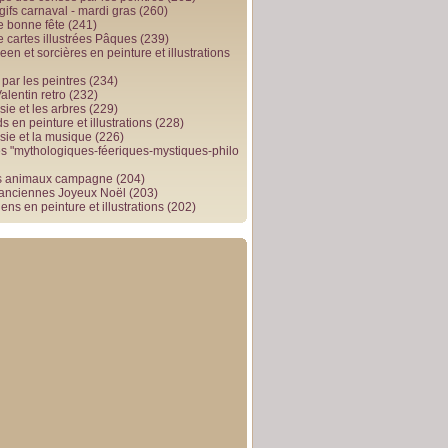
gifs carnaval - mardi gras
(260)
e bonne fête
(241)
e cartes illustrées Pâques
(239)
en et sorcières en peinture et illustrations
par les peintres
(234)
alentin retro
(232)
ie et les arbres
(229)
 en peinture et illustrations
(228)
sie et la musique
(226)
 "mythologiques-féeriques-mystiques-philo
s animaux campagne
(204)
 anciennes Joyeux Noël
(203)
ens en peinture et illustrations
(202)