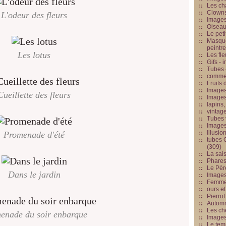
Les cha
Clowns
L'odeur des fleurs
Images
Oiseau
Le peti
Masque
peintr
Les lotus
Les fle
Gifs -
Tubes -
commed
Fruits 
Images
Cueillette des fleurs
Images
lapins,
vintage
Tubes 
Image
Illusio
Promenade d'été
tubes G
(309)
La sai
Phares
Le Père
Dans le jardin
Images
Femme 
ours et
Pierrot
Automn
Les ch
enade du soir enbarque
Image
Le tem