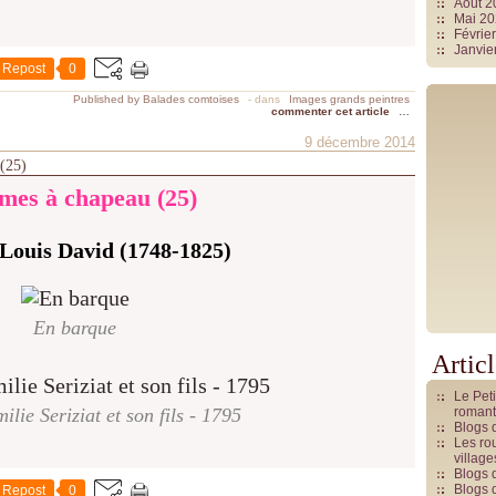
Août 
Mai 2
Févrie
Janvie
Repost
0
Published by Balades comtoises
-
dans
Images grands peintres
commenter cet article
…
9 décembre 2014
 (25)
es à chapeau (25)
Louis David (1748-1825)
En barque
Artic
Le Pet
ilie Seriziat et son fils - 1795
romant
Blogs 
Les rou
villag
Blogs 
Blogs 
Repost
0