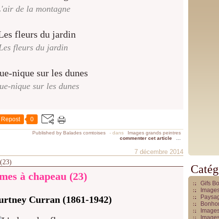
'air de la montagne
Les fleurs du jardin
ue-nique sur les dunes
Repost
0
Published by Balades comtoises
-
dans
Images grands peintres
commenter cet article
…
7 décembre 2014
 (23)
Catég
es à chapeau (23)
Gifs B
Images
Paysag
urtney Curran (1861-1942)
Bonhom
Images
Images