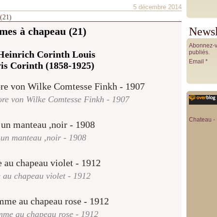
5 décembre 2014
 (21)
es à chapeau (21)
Newsl
Abonnez-vo
Heinrich Corinth Louis
publiés.
Email
vis Corinth (1858-1925)
ore von Wilke Comtesse Finkh - 1907
Chateau - 
un manteau ,noir - 1908
au chapeau violet - 1912
mme au chapeau rose - 1912