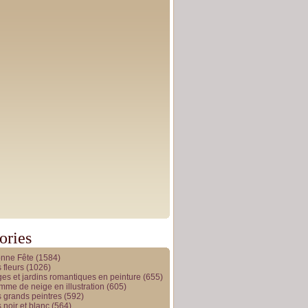
ories
onne Fête
(1584)
 fleurs
(1026)
es et jardins romantiques en peinture
(655)
me de neige en illustration
(605)
 grands peintres
(592)
 noir et blanc
(564)