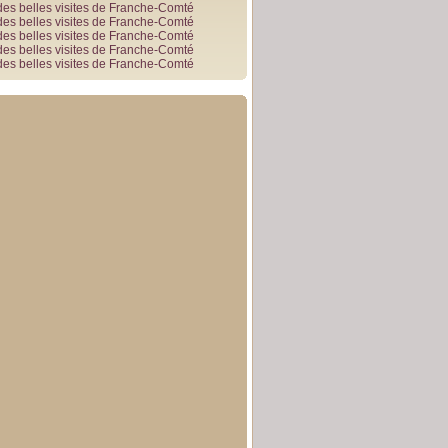
des belles visites de Franche-Comté
des belles visites de Franche-Comté
des belles visites de Franche-Comté
des belles visites de Franche-Comté
des belles visites de Franche-Comté