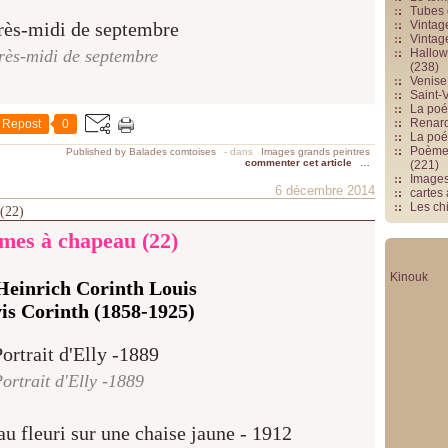
Tubes 
Vintag
Vintag
rès-midi de septembre
Hallowe
(238)
Venise 
Saint-V
La poés
Renards
Repost
0
La poé
Poèmes
Published by Balades comtoises
-
dans
Images grands peintres
commenter cet article
…
(221)
Image
6 décembre 2014
cartes
Les chi
 (22)
es à chapeau (22)
Kinouk
Heinrich Corinth Louis
vis Corinth (1858-1925)
ortrait d'Elly -1889