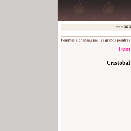
10
20
<<
<
30
3
Femmes à chapeau par les grands peintres
Femm
Cristobal