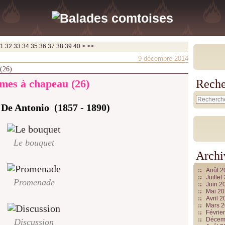
50
60
1
32
33
34
35
36
37
38
39
40
>
>>
9 décembre 2014
 (26)
es à chapeau (26)
Reche
 De Antonio (1857 - 1890)
Le bouquet
Archi
Août 
Juille
Promenade
Juin 2
Mai 2
Avril 
Mars 
Févrie
Décem
Discussion