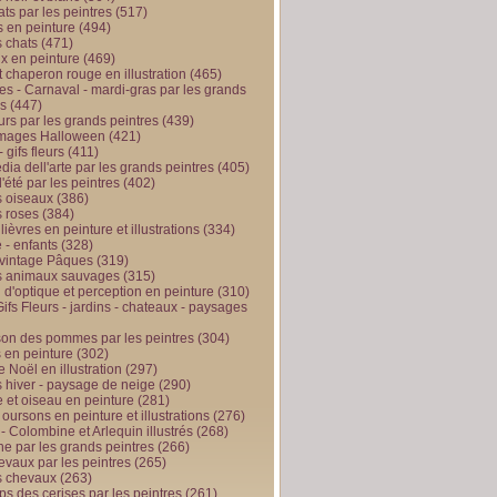
ts par les peintres
(517)
 en peinture
(494)
 chats
(471)
x en peinture
(469)
t chaperon rouge en illustration
(465)
s - Carnaval - mardi-gras par les grands
es
(447)
urs par les grands peintres
(439)
 images Halloween
(421)
 gifs fleurs
(411)
ia dell'arte par les grands peintres
(405)
d'été par les peintres
(402)
 oiseaux
(386)
 roses
(384)
 lièvres en peinture et illustrations
(334)
 - enfants
(328)
vintage Pâques
(319)
s animaux sauvages
(315)
n d'optique et perception en peinture
(310)
ifs Fleurs - jardins - chateaux - paysages
son des pommes par les peintres
(304)
 en peinture
(302)
 Noël en illustration
(297)
 hiver - paysage de neige
(290)
et oiseau en peinture
(281)
 oursons en peinture et illustrations
(276)
 - Colombine et Arlequin illustrés
(268)
e par les grands peintres
(266)
evaux par les peintres
(265)
s chevaux
(263)
ps des cerises par les peintres
(261)