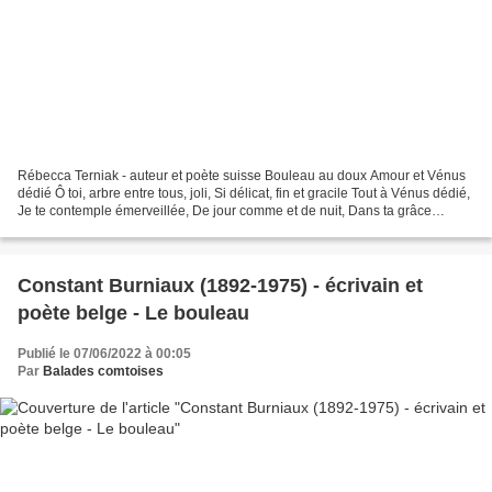
Rébecca Terniak - auteur et poète suisse Bouleau au doux Amour et Vénus
dédié Ô toi, arbre entre tous, joli, Si délicat, fin et gracile Tout à Vénus dédié,
Je te contemple émerveillée, De jour comme et de nuit, Dans ta grâce
immobile. Tu irradies amour...
Constant Burniaux (1892-1975) - écrivain et
poète belge - Le bouleau
Publié le 07/06/2022 à 00:05
Par
Balades comtoises