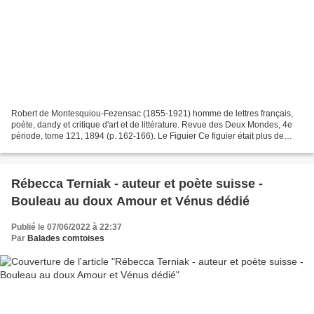
Robert de Montesquiou-Fezensac (1855-1921) homme de lettres français,
poète, dandy et critique d'art et de littérature. Revue des Deux Mondes, 4e
période, tome 121, 1894 (p. 162-166). Le Figuier Ce figuier était plus de
deux fois centenaire ; Sa branche...
Rébecca Terniak - auteur et poète suisse -
Bouleau au doux Amour et Vénus dédié
Publié le 07/06/2022 à 22:37
Par
Balades comtoises