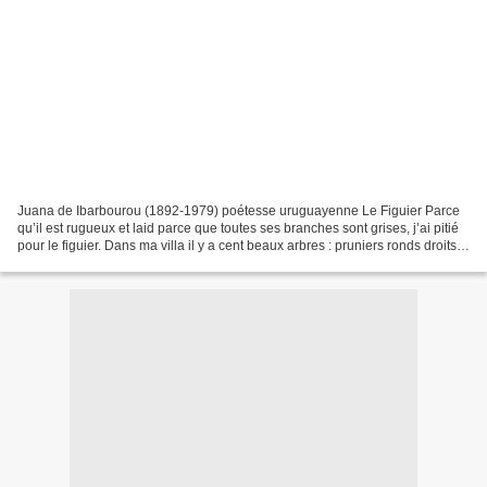
Juana de Ibarbourou (1892-1979) poétesse uruguayenne Le Figuier Parce
qu’il est rugueux et laid parce que toutes ses branches sont grises, j’ai pitié
pour le figuier. Dans ma villa il y a cent beaux arbres : pruniers ronds droits
citronniers et orangers...