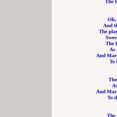
The h
Oh, 
And th
The pla
Sweet
The 
As 
And Mary
To 
The
As
And Mary
To d
The 