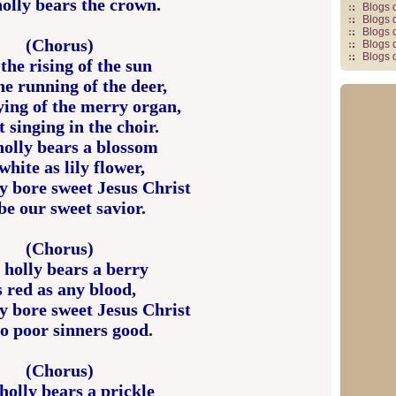
olly bears the crown.
Blogs 
Blogs 
Blogs 
(Chorus)
Blogs 
Blogs 
the rising of the sun
e running of the deer,
ying of the merry organ,
 singing in the choir.
holly bears a blossom
white as lily flower,
 bore sweet Jesus Christ
be our sweet savior.
(Chorus)
 holly bears a berry
 red as any blood,
 bore sweet Jesus Christ
o poor sinners good.
(Chorus)
holly bears a prickle