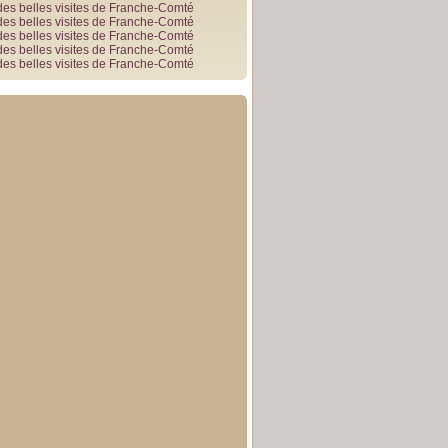
des belles visites de Franche-Comté
des belles visites de Franche-Comté
des belles visites de Franche-Comté
des belles visites de Franche-Comté
des belles visites de Franche-Comté