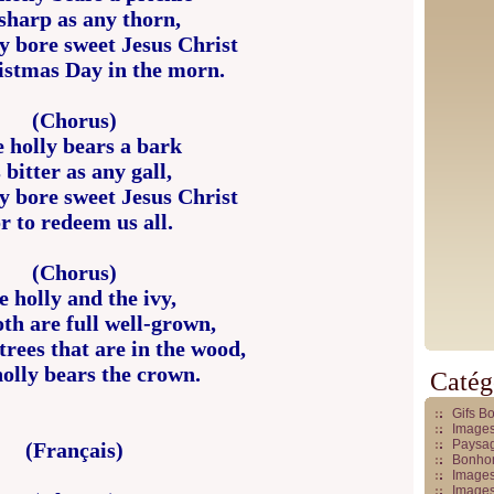
sharp as any thorn,
 bore sweet Jesus Christ
stmas Day in the morn.
(Chorus)
 holly bears a bark
 bitter as any gall,
 bore sweet Jesus Christ
r to redeem us all.
(Chorus)
e holly and the ivy,
th are full well-grown,
 trees that are in the wood,
olly bears the crown.
Catég
Gifs B
Images
Paysag
(Français)
Bonhom
Images
Images