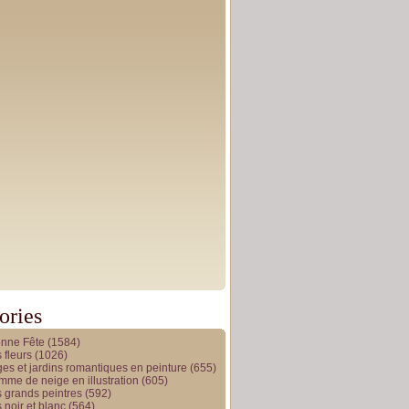
ories
onne Fête
(1584)
 fleurs
(1026)
es et jardins romantiques en peinture
(655)
me de neige en illustration
(605)
 grands peintres
(592)
 noir et blanc
(564)