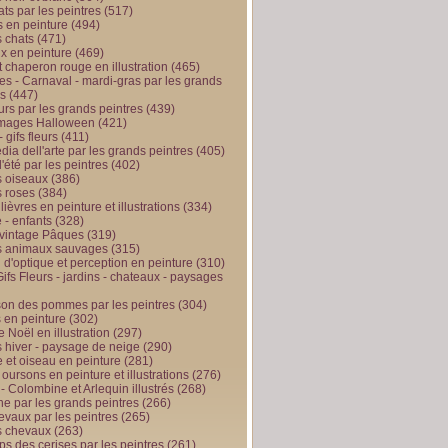
ts par les peintres
(517)
 en peinture
(494)
 chats
(471)
x en peinture
(469)
t chaperon rouge en illustration
(465)
s - Carnaval - mardi-gras par les grands
es
(447)
urs par les grands peintres
(439)
 images Halloween
(421)
 gifs fleurs
(411)
ia dell'arte par les grands peintres
(405)
d'été par les peintres
(402)
 oiseaux
(386)
 roses
(384)
 lièvres en peinture et illustrations
(334)
 - enfants
(328)
vintage Pâques
(319)
s animaux sauvages
(315)
n d'optique et perception en peinture
(310)
ifs Fleurs - jardins - chateaux - paysages
son des pommes par les peintres
(304)
 en peinture
(302)
 Noël en illustration
(297)
 hiver - paysage de neige
(290)
et oiseau en peinture
(281)
 oursons en peinture et illustrations
(276)
 - Colombine et Arlequin illustrés
(268)
e par les grands peintres
(266)
evaux par les peintres
(265)
s chevaux
(263)
ps des cerises par les peintres
(261)