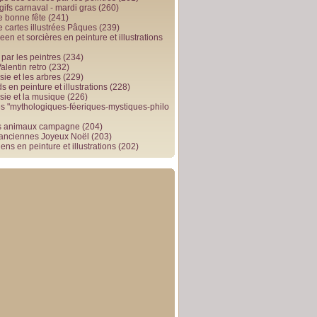
gifs carnaval - mardi gras
(260)
e bonne fête
(241)
e cartes illustrées Pâques
(239)
en et sorcières en peinture et illustrations
par les peintres
(234)
alentin retro
(232)
ie et les arbres
(229)
 en peinture et illustrations
(228)
sie et la musique
(226)
 "mythologiques-féeriques-mystiques-philo
s animaux campagne
(204)
 anciennes Joyeux Noël
(203)
ens en peinture et illustrations
(202)