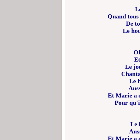
Le
Quand tous 
De to
Le hou
Oh
Et
Le jo
Chanta
Le h
Auss
Et Marie a 
Pour qu'i
Le 
Auss
Et Marie a 