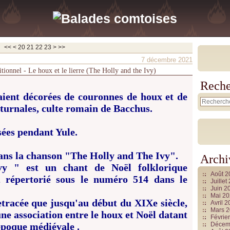
10
<<
<
20
21
22
23
>
>>
7 décembre 2021
itionnel - Le houx et le lierre (The Holly and the Ivy)
Reche
aient décorées de couronnes de houx et de
aturnales, culte romain de Bacchus.
isées pendant Yule.
dans la chanson "The Holly and The Ivy".
Archi
y " est un chant de Noël folklorique
Août 
 , répertorié sous le numéro 514 dans le
Juille
Juin 2
Mai 2
etracée que jusqu'au début du XIXe siècle,
Avril 
Mars 
une association entre le houx et Noël datant
Févrie
 époque médiévale .
Décem