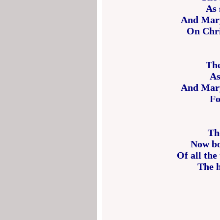
As 
And Mary
On Chri
The
As
And Mary
Fo
Th
Now bo
Of all the
The h