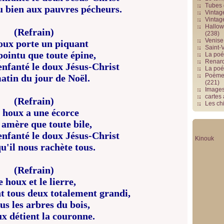
Tubes 
u bien aux pauvres pécheurs.
Vintag
Vintag
Hallowe
(Refrain)
(238)
Venise 
oux porte un piquant
Saint-V
pointu que toute épine,
La poés
Renards
enfanté le doux Jésus-Christ
La poé
Poèmes
atin du jour de Noël.
(221)
Image
cartes
(Refrain)
Les chi
 houx a une écorce
 amère que toute bile,
enfanté le doux Jésus-Christ
Kinouk
u'il nous rachète tous.
(Refrain)
 houx et le lierre,
t tous deux totalement grandi,
us les arbres du bois,
x détient la couronne.