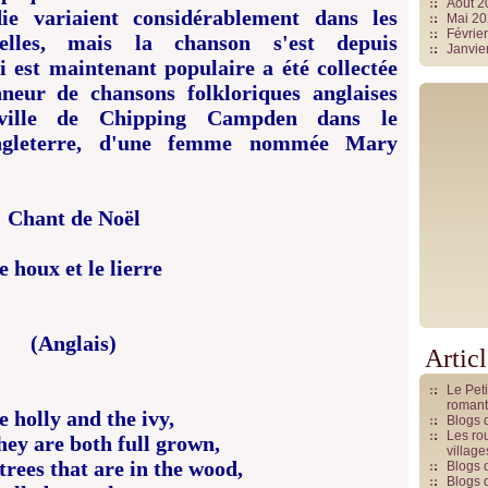
Août 
ie variaient considérablement dans les
Mai 2
Févrie
elles, mais la chanson s'est depuis
Janvie
i est maintenant populaire a été collectée
nneur de chansons folkloriques anglaises
ville de Chipping Campden dans le
Angleterre, d'une femme nommée Mary
Chant de Noël
e houx et le lierre
(Anglais)
Artic
Le Pet
romant
e holly and the ivy,
Blogs 
Les rou
ey are both full grown,
villag
 trees that are in the wood,
Blogs 
Blogs 