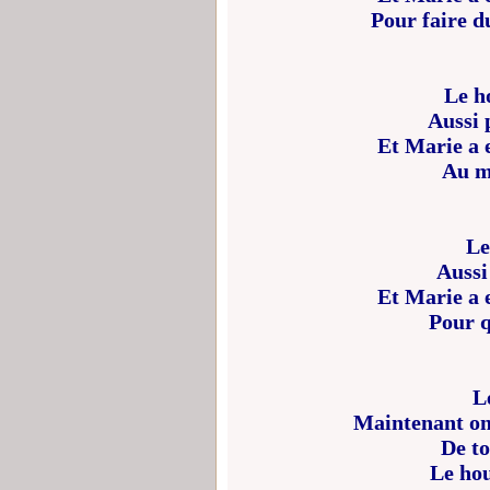
Pour faire d
Le h
Aussi 
Et Marie a 
Au m
Le
Aussi
Et Marie a 
Pour q
Le
Maintenant on
De to
Le hou