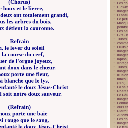
(Chorus)
Les cha
 houx et le lierre,
Clowns
Images
deux ont totalement grandi,
Oiseau
Le peti
us les arbres du bois,
Masque
x détient la couronne.
peintr
Les fle
Gifs -
Tubes -
Refrain
commed
, le lever du soleil
Fruits 
Images
 la course du cerf,
Images
lapins,
uer de l'orgue joyeux,
vintage
nt doux dans le chœur.
Tubes 
Image
oux porte une fleur,
Illusio
tubes G
i blanche que le lys,
(309)
enfanté le doux Jésus-Christ
La sai
Phares
l soit notre doux sauveur.
Le Père
Images
Femme 
(Refrain)
ours et
Pierrot
houx porte une baie
Automn
i rouge que le sang,
Les ch
Image
enfanté le doux Jésus-Christ
Le tem