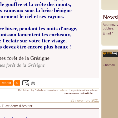
le gouffre et la crête des monts,
rs rameaux sous la brise bénigne
cement le ciel et ses rayons.
Newsl
Abonnez-vo
e hiver, pendant les nuits d'orage,
publiés.
unisson lamentent les corbeaux,
Email
l'éclair sur votre fier visage,
 devez être encore plus beaux !
es forêt de la Grésigne
Chateau - 
Repost
0
Published by Balades comtoises
-
dans
La poésie et les arbres
commenter cet article
…
23 novembre 2021
Il est doux d'écouter ...