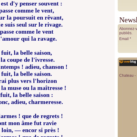
est d'y penser souvent :
 passe comme le vent,
r la poursuit en rêvant,
Newsl
 suis seul sur le rivage.
Abonnez-vo
 passe comme le vent
publiés.
l'amour qui la ravage.
Email
 fuit, la belle saison,
la coupe de l'ivresse.
intemps ! adieu, chanson !
 fuit, la belle saison.
Chateau - 
rai plus vers l'horizon
la muse ou la maîtresse !
fuit, la belle saison :
onc, adieu, charmeresse.
armes ! que de regrets !
ont mon âme fut ravie
 loin, — encor si près !