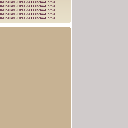
des belles visites de Franche-Comté
des belles visites de Franche-Comté
des belles visites de Franche-Comté
des belles visites de Franche-Comté
des belles visites de Franche-Comté