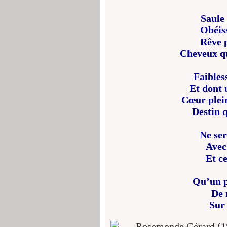
Saule 
Obéiss
Rêve 
Cheveux qu
Faibles
Et dont 
Cœur plein
Destin 
Ne ser
Avec
Et ce
Qu’un p
De 
Sur 