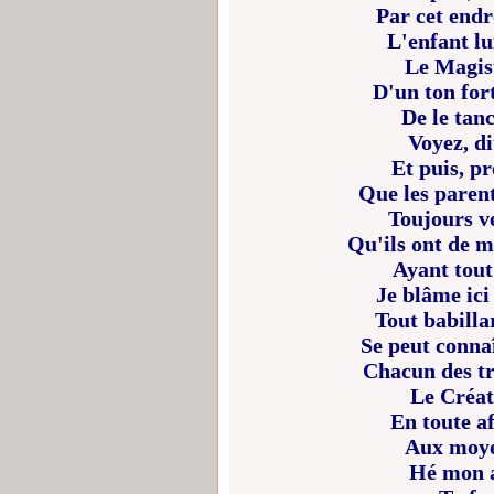
Par cet endr
L'enfant lui
Le Magist
D'un ton for
De le tan
Voyez, dit
Et puis, pr
Que les parent
Toujours ve
Qu'ils ont de ma
Ayant tout 
Je blâme ici
Tout babilla
Se peut connaî
Chacun des tro
Le Créat
En toute af
Aux moyen
Hé mon a