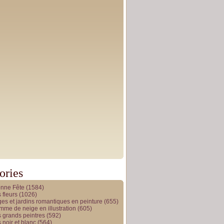
ories
onne Fête
(1584)
 fleurs
(1026)
es et jardins romantiques en peinture
(655)
me de neige en illustration
(605)
 grands peintres
(592)
 noir et blanc
(564)