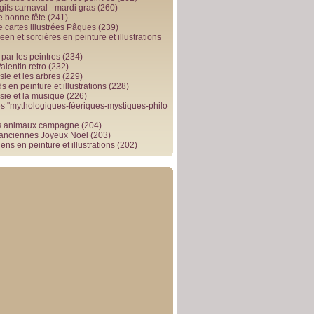
gifs carnaval - mardi gras
(260)
e bonne fête
(241)
e cartes illustrées Pâques
(239)
en et sorcières en peinture et illustrations
par les peintres
(234)
alentin retro
(232)
ie et les arbres
(229)
 en peinture et illustrations
(228)
sie et la musique
(226)
 "mythologiques-féeriques-mystiques-philo
s animaux campagne
(204)
 anciennes Joyeux Noël
(203)
ens en peinture et illustrations
(202)