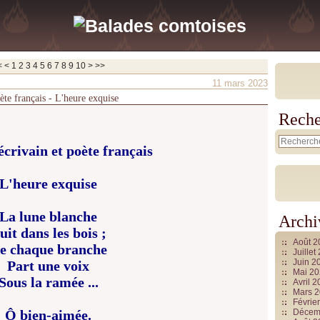
20
<
<
1
2
3
4
5
6
7
8
9
10
>
>>
11 mars 2023
ète français - L'heure exquise
Reche
écrivain et poète français
L'heure exquise
La lune blanche
Archi
uit dans les bois ;
Août 
e chaque branche
Juille
Juin 2
Part une voix
Mai 2
Sous la ramée ...
Avril 
Mars 
Févrie
Ô bien-aimée.
Décem