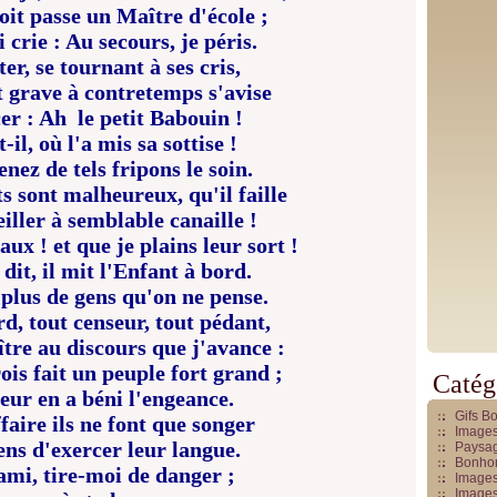
oit passe un Maître d'école ;
 crie : Au secours, je péris.
er, se tournant à ses cris,
t grave à contretemps s'avise
cer : Ah le petit Babouin !
-il, où l'a mis sa sottise !
enez de tels fripons le soin.
s sont malheureux, qu'il faille
iller à semblable canaille !
ux ! et que je plains leur sort !
dit, il mit l'Enfant à bord.
 plus de gens qu'on ne pense.
rd, tout censeur, tout pédant,
tre au discours que j'avance :
is fait un peuple fort grand ;
Catég
eur en a béni l'engeance.
Gifs B
faire ils ne font que songer
Images
s d'exercer leur langue.
Paysag
Bonhom
mi, tire-moi de danger ;
Images
Images