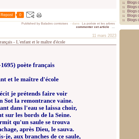
Blogs 
Blogs 
Blogs 
Repost
0
Blogs 
Blogs 
Published by Balades comtoises
-
dans
La poésie et les arbres
commenter cet article
…
11 mars 2023
ançais - L'enfant et le maître d'école
-1695) poète français
nt et le maître d'école
écit je prétends faire voir
n Sot la remontrance vaine.
nt dans l'eau se laissa choir,
 sur les bords de la Seine.
rmit qu'un saule se trouva
chage, après Dieu, le sauva.
is-je, aux branches de ce saule,