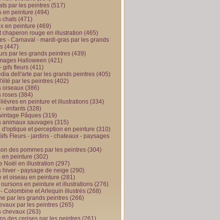
ts par les peintres
(517)
 en peinture
(494)
 chats
(471)
x en peinture
(469)
t chaperon rouge en illustration
(465)
s - Carnaval - mardi-gras par les grands
es
(447)
urs par les grands peintres
(439)
 images Halloween
(421)
 gifs fleurs
(411)
ia dell'arte par les grands peintres
(405)
d'été par les peintres
(402)
 oiseaux
(386)
 roses
(384)
 lièvres en peinture et illustrations
(334)
 - enfants
(328)
vintage Pâques
(319)
s animaux sauvages
(315)
n d'optique et perception en peinture
(310)
ifs Fleurs - jardins - chateaux - paysages
son des pommes par les peintres
(304)
 en peinture
(302)
 Noël en illustration
(297)
 hiver - paysage de neige
(290)
et oiseau en peinture
(281)
 oursons en peinture et illustrations
(276)
 - Colombine et Arlequin illustrés
(268)
e par les grands peintres
(266)
evaux par les peintres
(265)
s chevaux
(263)
ps des cerises par les peintres
(261)