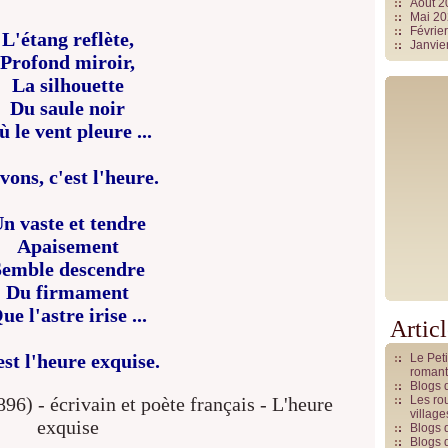
Août 
Mai 2
Févrie
L'étang reflète,
Janvie
Profond miroir,
La silhouette
Du saule noir
 le vent pleure ...
vons, c'est l'heure.
n vaste et tendre
Apaisement
Semble descendre
Du firmament
ue l'astre irise ...
Artic
est l'heure exquise.
Le Pet
romant
Blogs 
Les rou
villag
Blogs 
Blogs 