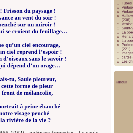
Tubes 
Vintag
! Frisson du paysage !
Vintag
Hallowe
ance au vent du soir !
(238)
penché sur un miroir !
Venise 
Saint-V
i se croient du feuillage…
La poés
Renards
La poé
se qu’un ciel encourage,
Poèmes
(221)
un ciel reprend l’espoir !
Image
 d’oiseaux sans le savoir !
cartes
Les chi
qui dépend d’un orage…
ais-tu, Saule pleureur,
Kinouk
 cette forme de pleur
 front de mélancolie,
ortrait à peine ébauché
notre visage penché
la rivière de la vie ?