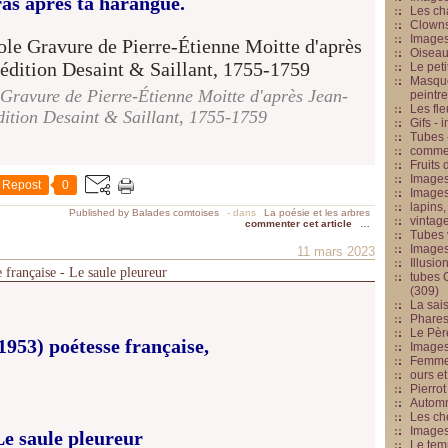
ras après ta harangue.
Les cha
Clowns
Images
Oiseau
Le peti
Masque
e Gravure de Pierre-Étienne Moitte d'après Jean-
peintr
Les fle
dition Desaint & Saillant, 1755-1759
Gifs -
Tubes -
commed
Fruits 
Images
Repost
0
Images
lapins,
Published by Balades comtoises
-
dans
La poésie et les arbres
vintage
commenter cet article
…
Tubes 
Image
11 mars 2023
Illusio
française - Le saule pleureur
tubes G
(309)
La sai
Phares
Le Père
53) poétesse française,
Images
Femme 
ours et
Pierrot
Automn
Les ch
Image
Le saule pleureur
Le tem