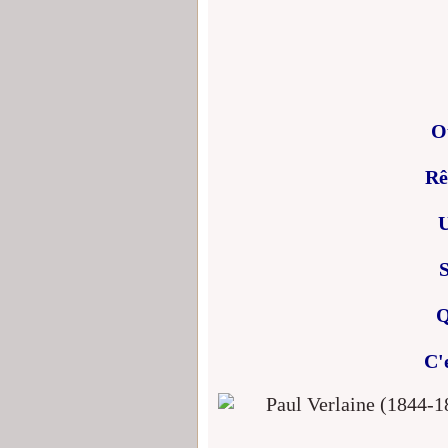
Où
Rê
U
Q
C'