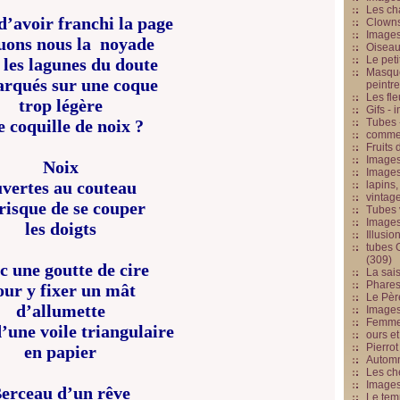
Les cha
d’avoir franchi la page
Clowns
Images
uons nous la noyade
Oiseau
Le peti
 les lagunes du doute
Masque
rqués sur une coque
peintr
Les fle
trop légère
Gifs -
 coquille de noix ?
Tubes -
commed
Fruits 
Images
Noix
Images
vertes au couteau
lapins,
vintage
risque de se couper
Tubes 
Image
les doigts
Illusio
tubes G
(309)
c une goutte de cire
La sai
Phares
our y fixer un mât
Le Père
d’allumette
Images
Femme 
’une voile triangulaire
ours et
Pierrot
en papier
Automn
Les ch
Image
erceau d’un rêve
Le tem