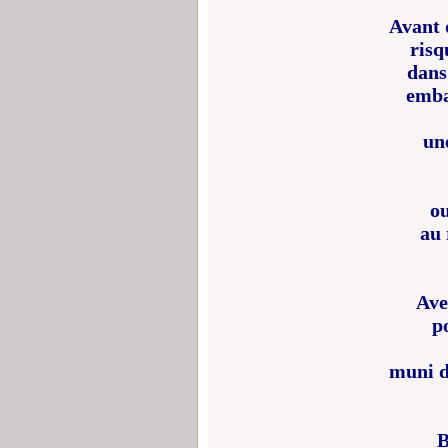
Avant 
risq
dans
emba
une
ou
au 
Ave
p
muni d
B