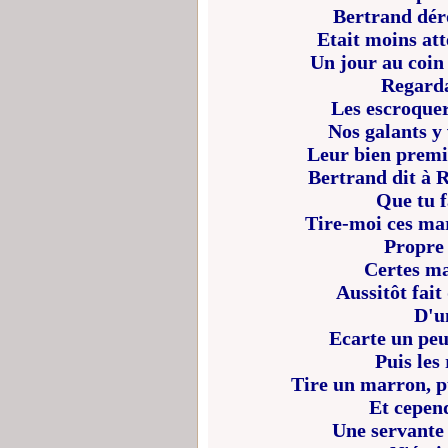
Bertrand déro
Etait moins att
Un jour au coin
Regarda
Les escroquer
Nos galants y 
Leur bien premiè
Bertrand dit à R
Que tu f
Tire-moi ces mar
Propre 
Certes ma
Aussitôt fait
D'u
Ecarte un peu 
Puis les 
Tire un marron, pu
Et cepen
Une servante 