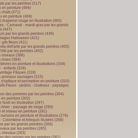
ts par les peintres
(517)
 en peinture
(494)
 chats
(471)
x en peinture
(469)
t chaperon rouge en illustration
(465)
s - Carnaval - mardi-gras par les grands
es
(447)
urs par les grands peintres
(439)
 images Halloween
(421)
 gifs fleurs
(411)
ia dell'arte par les grands peintres
(405)
d'été par les peintres
(402)
 oiseaux
(386)
 roses
(384)
 lièvres en peinture et illustrations
(334)
 - enfants
(328)
vintage Pâques
(319)
s animaux sauvages
(315)
n d'optique et perception en peinture
(310)
ifs Fleurs - jardins - chateaux - paysages
son des pommes par les peintres
(304)
 en peinture
(302)
 Noël en illustration
(297)
 hiver - paysage de neige
(290)
et oiseau en peinture
(281)
 oursons en peinture et illustrations
(276)
 - Colombine et Arlequin illustrés
(268)
e par les grands peintres
(266)
evaux par les peintres
(265)
s chevaux
(263)
ps des cerises par les peintres
(261)