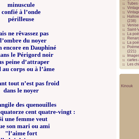
minuscule
Tubes 
Vintag
confié à l’onde
Vintag
Hallowe
périlleuse
(238)
Venise 
Saint-V
is ne rêvassez pas
La poés
Renards
 l’ombre du noyer
La poé
n encore en Dauphiné
Poèmes
(221)
ans le Périgord noir
Image
cartes
us peine d’attraper
Les chi
d au corps ou à l’âme
nt tout n’est pas froid
Kinouk
dans le noyer
ngile des quenouilles
n quatorze cent quatre-vingt :
Si une femme veut
ue son mari ou ami
"l’aime fort