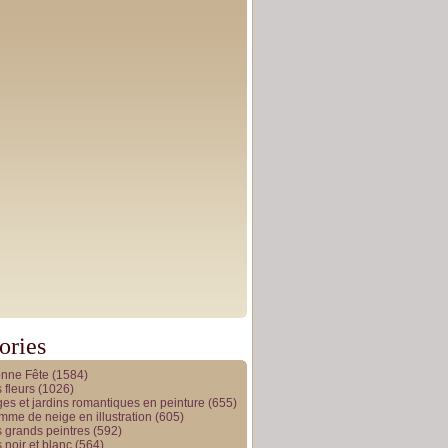
ories
onne Fête
(1584)
 fleurs
(1026)
es et jardins romantiques en peinture
(655)
me de neige en illustration
(605)
 grands peintres
(592)
 noir et blanc
(564)