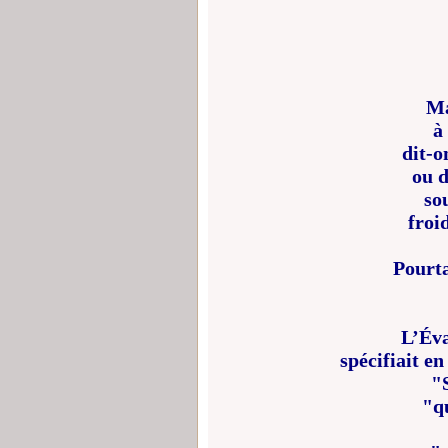
Ma
à
dit-o
ou d
so
froi
Pourta
L’Éva
spécifiait e
"
"q