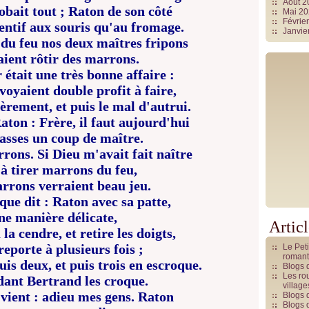
Août 
bait tout ; Raton de son côté
Mai 2
Févrie
entif aux souris qu'au fromage.
Janvie
 du feu nos deux maîtres fripons
ient rôtir des marrons.
 était une très bonne affaire :
voyaient double profit à faire,
rement, et puis le mal d'autrui.
aton : Frère, il faut aujourd'hui
asses un coup de maître.
rons. Si Dieu m'avait fait naître
à tirer marrons du feu,
rrons verraient beau jeu.
 que dit : Raton avec sa patte,
ne manière délicate,
Artic
la cendre, et retire les doigts,
reporte à plusieurs fois ;
Le Pet
romant
is deux, et puis trois en escroque.
Blogs 
Les rou
dant Bertrand les croque.
villag
vient : adieu mes gens. Raton
Blogs 
Blogs 