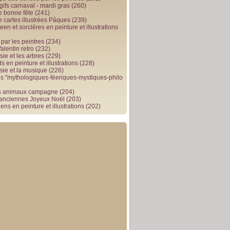
gifs carnaval - mardi gras
(260)
e bonne fête
(241)
e cartes illustrées Pâques
(239)
en et sorcières en peinture et illustrations
par les peintres
(234)
alentin retro
(232)
ie et les arbres
(229)
 en peinture et illustrations
(228)
sie et la musique
(226)
 "mythologiques-féeriques-mystiques-philo
s animaux campagne
(204)
 anciennes Joyeux Noël
(203)
ens en peinture et illustrations
(202)