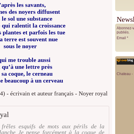
après les savants,
ines des noyers diffusent
 le sol une substance
Newsl
 qui ralentit la croissance
Abonnez-vo
 plantes et parfois les tue
publiés.
la terre est souvent nue
Email
sous le noyer
qui me trouble aussi
t qu’à une lettre près
 sa coque, le cerneau
Chateau - 
e beaucoup à un cerveau
yal
frêles esquifs de mots aux périls de la
blanche Je pense forcément à la coque de