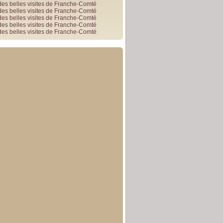
des belles visites de Franche-Comté
des belles visites de Franche-Comté
des belles visites de Franche-Comté
des belles visites de Franche-Comté
des belles visites de Franche-Comté