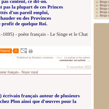
 pas content, ce dit-on.
Blogs 
Blogs 
nt pas la plupart de ces Princes
Blogs 
attés d'un pareil emploi,
Blogs 
Blogs 
chauder en des Provinces
 profit de quelque Roi.
Repost
0
Published by Balades comtoises
-
dans
La poésie et les arbres
commenter cet article
…
5 novembre 2022
uteur français - Noyer royal
) écrivain français auteur de plusieurs
chez Plon ainsi que d'œuvres pour la