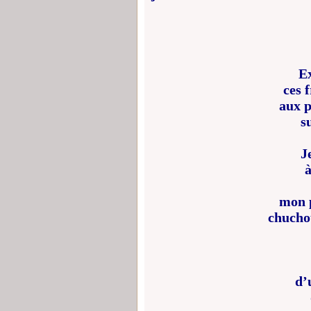
E
ces 
aux p
s
J
à
mon p
chucho
d’