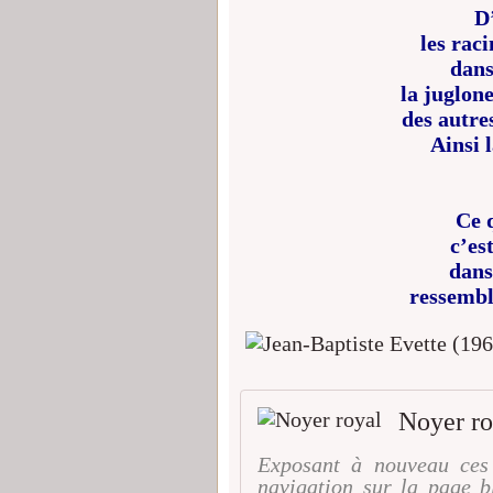
D’
les rac
dans
la juglone
des autres
Ainsi 
Ce 
c’es
dans
ressembl
Noyer ro
Exposant à nouveau ces 
navigation sur la page 