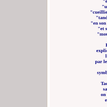
"e
"u
"cueilli
"tand
"en son 
"et 
"mou
expli
par l
symb
Ta
sa
on
e