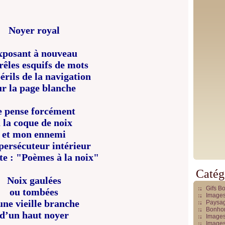
Noyer royal
xposant à nouveau
frêles esquifs de mots
érils de la navigation
ur la page blanche
e pense forcément
 la coque de noix
et mon ennemi
ersécuteur intérieur
te : "Poèmes à la noix"
Catég
Noix gaulées
Gifs B
ou tombées
Images
une vieille branche
Paysag
Bonhom
d’un haut noyer
Images
Images