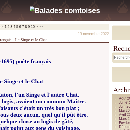
20
<
<
1
2
3
4
5
6
7
8
9
10
>
>>
19 novembre 2022
rançais - Le Singe et le Chat
Reche
-1695) poète français
e Singe et le Chat
Archi
ton, l'un Singe et l'autre Chat,
Août 
logis, avaient un commun Maître.
Juille
Juin 2
sants c'était un très bon plat ;
Mai 2
tous deux aucun, quel qu'il pût être.
Avril 
Mars 
uelque chose au logis de gâté,
Févrie
nait point aux gens du voisinage.
Décem