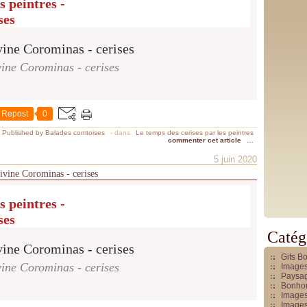
s peintres -
ses
ine Corominas - cerises
Repost
0
Published by Balades comtoises
-
dans
Le temps des cerises par les peintres
commenter cet article
…
5 juin 2020
divine Corominas - cerises
s peintres -
ses
Catég
Gifs B
ine Corominas - cerises
Images
Paysag
Bonhom
Images
Images