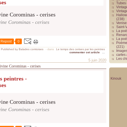
ses
Tubes 
Vintag
Vintag
Hallowe
(238)
ine Corominas - cerises
Venise 
Saint-V
La poés
Renards
La poé
Repost
0
Poèmes
(221)
Published by Balades comtoises
-
dans
Le temps des cerises par les peintres
Image
commenter cet article
…
cartes
Les chi
5 juin 2020
divine Corominas - cerises
s peintres -
Kinouk
ses
ine Corominas - cerises