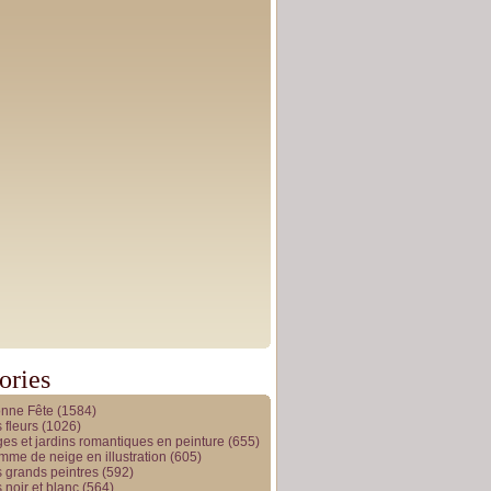
ories
onne Fête
(1584)
 fleurs
(1026)
es et jardins romantiques en peinture
(655)
me de neige en illustration
(605)
 grands peintres
(592)
 noir et blanc
(564)