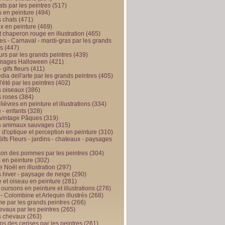
ts par les peintres
(517)
 en peinture
(494)
 chats
(471)
x en peinture
(469)
t chaperon rouge en illustration
(465)
s - Carnaval - mardi-gras par les grands
es
(447)
urs par les grands peintres
(439)
 images Halloween
(421)
 gifs fleurs
(411)
ia dell'arte par les grands peintres
(405)
d'été par les peintres
(402)
 oiseaux
(386)
 roses
(384)
 lièvres en peinture et illustrations
(334)
 - enfants
(328)
vintage Pâques
(319)
s animaux sauvages
(315)
n d'optique et perception en peinture
(310)
ifs Fleurs - jardins - chateaux - paysages
son des pommes par les peintres
(304)
 en peinture
(302)
 Noël en illustration
(297)
 hiver - paysage de neige
(290)
et oiseau en peinture
(281)
 oursons en peinture et illustrations
(276)
 - Colombine et Arlequin illustrés
(268)
e par les grands peintres
(266)
evaux par les peintres
(265)
s chevaux
(263)
ps des cerises par les peintres
(261)