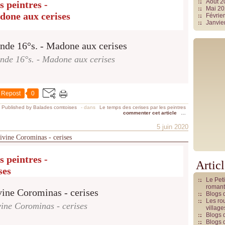
Août 
s peintres -
Mai 2
done aux cerises
Févrie
Janvie
nde 16°s. - Madone aux cerises
Repost
0
Published by Balades comtoises
-
dans
Le temps des cerises par les peintres
commenter cet article
…
5 juin 2020
divine Corominas - cerises
s peintres -
Artic
ses
Le Pet
romant
Blogs 
Les rou
ine Corominas - cerises
villag
Blogs 
Blogs 