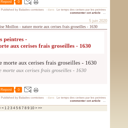
Repost
0
Published by Balades comtoises
-
dans
Le temps des cerises par les peintres
commenter cet article
…
5 juin 2020
ise Moillon - nature morte aux cerises frais groseilles - 1630
s peintres -
te aux cerises frais groseilles - 1630
 morte aux cerises frais groseilles - 1630
Repost
0
Published by Balades comtoises
-
dans
Le temps des cerises par les peintres
commenter cet article
…
20
<
<
1
2
3
4
5
6
7
8
9
10
>
>>