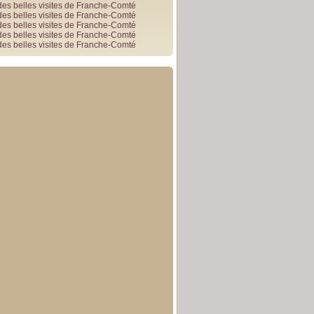
des belles visites de Franche-Comté
des belles visites de Franche-Comté
des belles visites de Franche-Comté
des belles visites de Franche-Comté
des belles visites de Franche-Comté