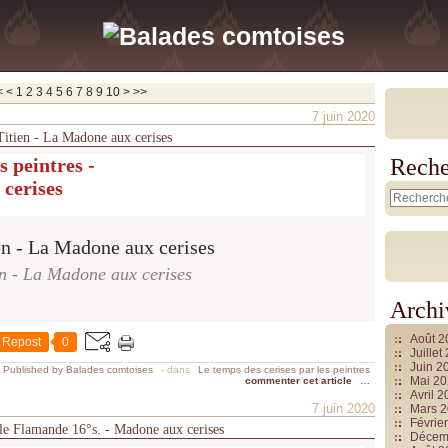
20
<
<
1
2
3
4
5
6
7
8
9
10
>
>>
7 juin 2020
 Titien - La Madone aux cerises
s peintres -
Reche
 cerises
en - La Madone aux cerises
Archi
Août 
Repost
0
Juille
Juin 2
Published by Balades comtoises
-
dans
Le temps des cerises par les peintres
Mai 2
commenter cet article
…
Avril 
7 juin 2020
Mars 
Févrie
cole Flamande 16°s. - Madone aux cerises
Décem