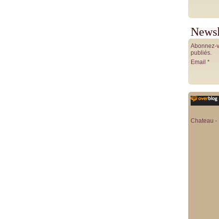
Newsl
Abonnez-vo
publiés.
Email
Chateau - 