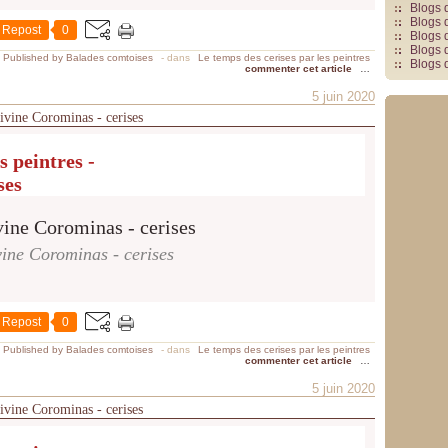
Blogs 
Blogs 
Repost
0
Blogs 
Blogs 
Published by Balades comtoises
-
dans
Le temps des cerises par les peintres
Blogs 
commenter cet article
…
5 juin 2020
divine Corominas - cerises
s peintres -
ses
ine Corominas - cerises
Repost
0
Published by Balades comtoises
-
dans
Le temps des cerises par les peintres
commenter cet article
…
5 juin 2020
divine Corominas - cerises