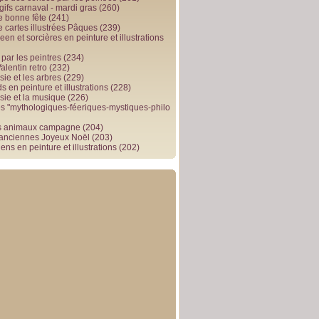
gifs carnaval - mardi gras
(260)
e bonne fête
(241)
e cartes illustrées Pâques
(239)
en et sorcières en peinture et illustrations
par les peintres
(234)
alentin retro
(232)
ie et les arbres
(229)
 en peinture et illustrations
(228)
sie et la musique
(226)
 "mythologiques-féeriques-mystiques-philo
s animaux campagne
(204)
 anciennes Joyeux Noël
(203)
ens en peinture et illustrations
(202)