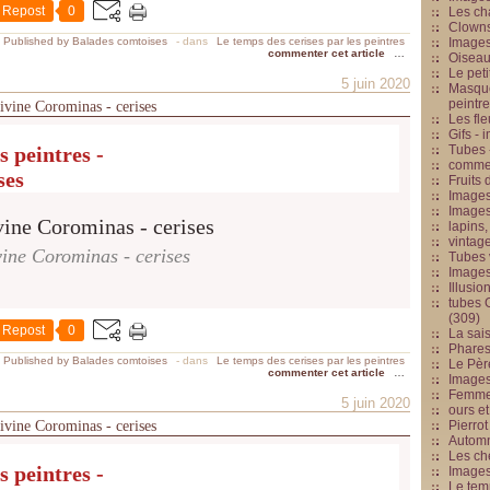
Repost
0
Les cha
Clowns
Published by Balades comtoises
-
dans
Le temps des cerises par les peintres
Images
commenter cet article
…
Oiseau
Le peti
5 juin 2020
Masque
peintr
divine Corominas - cerises
Les fle
Gifs -
s peintres -
Tubes -
commed
ses
Fruits 
Images
Images
lapins,
vintage
ine Corominas - cerises
Tubes 
Image
Illusio
tubes G
(309)
Repost
0
La sai
Phares
Published by Balades comtoises
-
dans
Le temps des cerises par les peintres
Le Père
commenter cet article
…
Images
Femme 
5 juin 2020
ours et
divine Corominas - cerises
Pierrot
Automn
Les ch
s peintres -
Image
Le tem