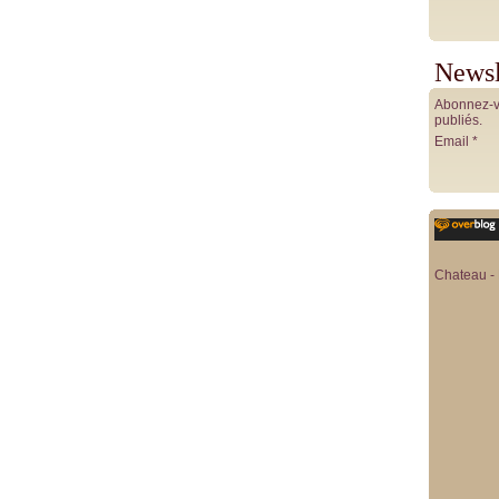
Newsl
Abonnez-vo
publiés.
Email
Chateau - 