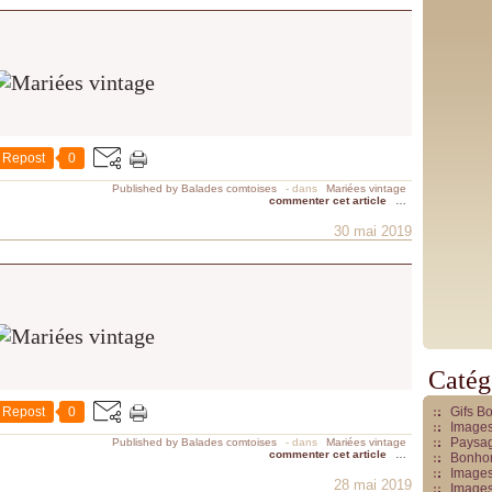
Repost
0
Published by Balades comtoises
-
dans
Mariées vintage
commenter cet article
…
30 mai 2019
Catég
Repost
0
Gifs B
Images
Paysag
Published by Balades comtoises
-
dans
Mariées vintage
commenter cet article
…
Bonhom
Images
28 mai 2019
Images