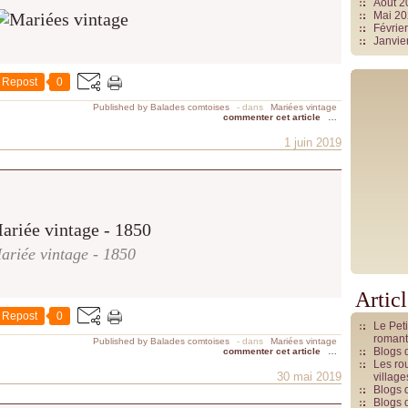
Août 
Mai 2
Févrie
Janvie
Repost
0
Published by Balades comtoises
-
dans
Mariées vintage
commenter cet article
…
1 juin 2019
ariée vintage - 1850
Artic
Repost
0
Le Pet
romant
Published by Balades comtoises
-
dans
Mariées vintage
Blogs 
commenter cet article
…
Les rou
30 mai 2019
villag
Blogs 
Blogs 