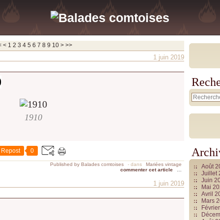
<
<
1
2
3
4
5
6
7
8
9
10
>
>>
1 juin 2019
0
Reche
1910
Archi
Repost
0
Published by Balades comtoises
-
dans
Mariées vintage
Août 
commenter cet article
…
Juille
Juin 2
1 juin 2019
Mai 2
Avril 
Mars 
Févrie
Décem