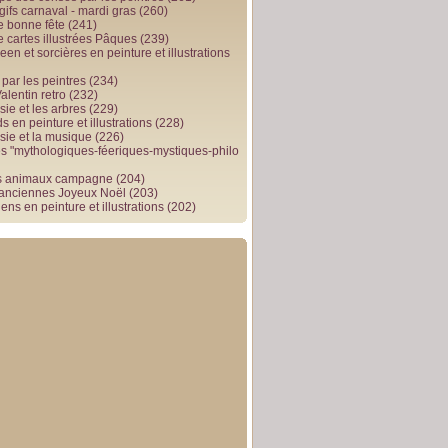
gifs carnaval - mardi gras
(260)
e bonne fête
(241)
e cartes illustrées Pâques
(239)
en et sorcières en peinture et illustrations
par les peintres
(234)
alentin retro
(232)
ie et les arbres
(229)
 en peinture et illustrations
(228)
sie et la musique
(226)
 "mythologiques-féeriques-mystiques-philo
s animaux campagne
(204)
 anciennes Joyeux Noël
(203)
ens en peinture et illustrations
(202)