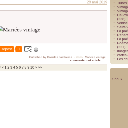
28 mai 2019
Tubes 
Vintag
Vintag
Hallowe
(238)
Venise 
Saint-V
La poés
Renards
La poé
Poèmes
(221)
Repost
0
Image
cartes
Published by Balades comtoises
-
dans
Mariées vintage
Les chi
commenter cet article
…
<
<
1
2
3
4
5
6
7
8
9
10
>
>>
Kinouk