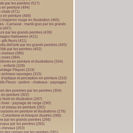
ts par les peintres
(517)
 en peinture
(494)
 chats
(471)
x en peinture
(469)
t chaperon rouge en illustration
(465)
s - Carnaval - mardi-gras par les grands
es
(447)
urs par les grands peintres
(439)
 images Halloween
(421)
 gifs fleurs
(411)
ia dell'arte par les grands peintres
(405)
d'été par les peintres
(402)
 oiseaux
(386)
 roses
(384)
 lièvres en peinture et illustrations
(334)
 - enfants
(328)
vintage Pâques
(319)
s animaux sauvages
(315)
n d'optique et perception en peinture
(310)
ifs Fleurs - jardins - chateaux - paysages
son des pommes par les peintres
(304)
 en peinture
(302)
 Noël en illustration
(297)
 hiver - paysage de neige
(290)
et oiseau en peinture
(281)
 oursons en peinture et illustrations
(276)
 - Colombine et Arlequin illustrés
(268)
e par les grands peintres
(266)
evaux par les peintres
(265)
s chevaux
(263)
ps des cerises par les peintres
(261)