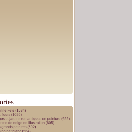
ories
onne Fête
(1584)
 fleurs
(1026)
es et jardins romantiques en peinture
(655)
me de neige en illustration
(605)
 grands peintres
(592)
 noir et blanc
(564)