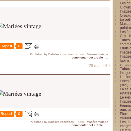
Les cha
Clowns
Images
Oiseau
Le peti
Masque
peintr
Les fle
Gifs -
Tubes -
commed
Repost
0
Fruits 
Images
Published by Balades comtoises
-
dans
Mariées vintage
Images
commenter cet article
…
lapins,
vintage
28 mai 2019
Tubes 
Image
Illusio
tubes G
(309)
La sai
Phares
Le Père
Images
Femme 
ours et
Repost
0
Pierrot
Automn
Les ch
Published by Balades comtoises
-
dans
Mariées vintage
commenter cet article
…
Image
Le tem