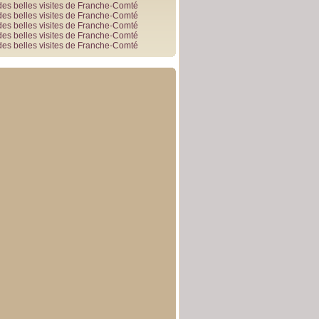
des belles visites de Franche-Comté
des belles visites de Franche-Comté
des belles visites de Franche-Comté
des belles visites de Franche-Comté
des belles visites de Franche-Comté