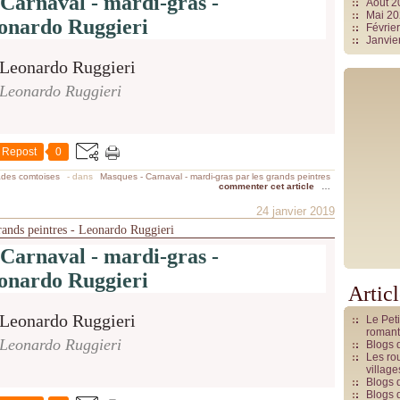
Carnaval - mardi-gras -
Août 
Mai 2
onardo Ruggieri
Févrie
Janvie
Leonardo Ruggieri
Repost
0
ades comtoises
-
dans
Masques - Carnaval - mardi-gras par les grands peintres
commenter cet article
…
24 janvier 2019
rands peintres - Leonardo Ruggieri
Carnaval - mardi-gras -
onardo Ruggieri
Artic
Le Pet
romant
Leonardo Ruggieri
Blogs 
Les rou
villag
Blogs 
Blogs 