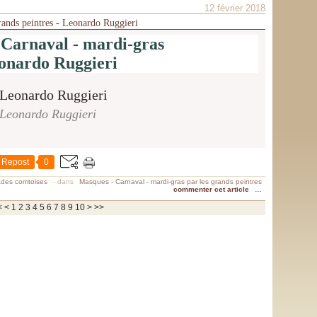
12 février 2018
rands peintres - Leonardo Ruggieri
 Carnaval - mardi-gras
onardo Ruggieri
Leonardo Ruggieri
Repost
0
ades comtoises
-
dans
Masques - Carnaval - mardi-gras par les grands peintres
commenter cet article
…
<
<
1
2
3
4
5
6
7
8
9
10
>
>>