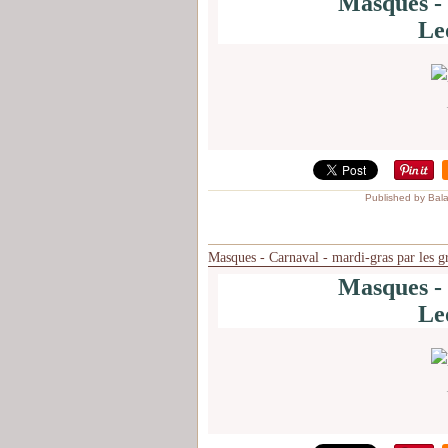
Masques - 
Le
Published by Bal
Masques - Carnaval - mardi-gras par les g
Masques - 
Le