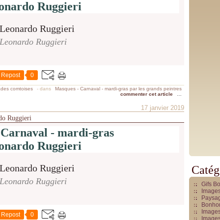
onardo Ruggieri
Leonardo Ruggieri
Repost
0
ades comtoises
-
dans
Masques - Carnaval - mardi-gras par les grands peintres
commenter cet article
…
17 janvier 2019
do Ruggieri
 Carnaval - mardi-gras
onardo Ruggieri
Catég
Leonardo Ruggieri
Gifs B
Images
Paysag
Bonhom
Images
Repost
0
Images