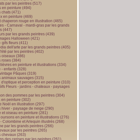
ts par les peintres
(517)
 en peinture
(494)
 chats
(471)
x en peinture
(469)
t chaperon rouge en illustration
(465)
s - Carnaval - mardi-gras par les grands
es
(447)
urs par les grands peintres
(439)
 images Halloween
(421)
 gifs fleurs
(411)
ia dell'arte par les grands peintres
(405)
d'été par les peintres
(402)
 oiseaux
(386)
 roses
(384)
 lièvres en peinture et illustrations
(334)
 - enfants
(328)
vintage Pâques
(319)
s animaux sauvages
(315)
n d'optique et perception en peinture
(310)
ifs Fleurs - jardins - chateaux - paysages
son des pommes par les peintres
(304)
 en peinture
(302)
 Noël en illustration
(297)
 hiver - paysage de neige
(290)
et oiseau en peinture
(281)
 oursons en peinture et illustrations
(276)
 - Colombine et Arlequin illustrés
(268)
e par les grands peintres
(266)
evaux par les peintres
(265)
s chevaux
(263)
ps des cerises par les peintres
(261)