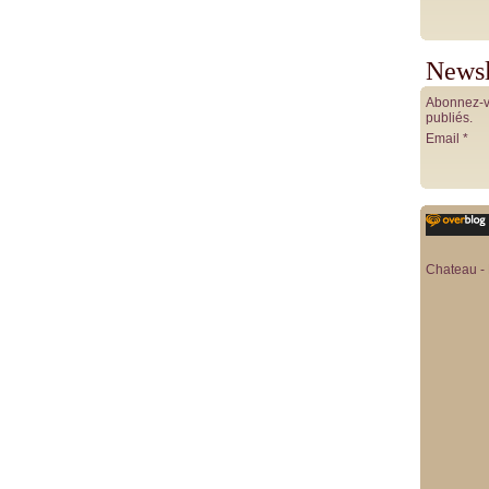
Newsl
Abonnez-vo
publiés.
Email
Chateau - 