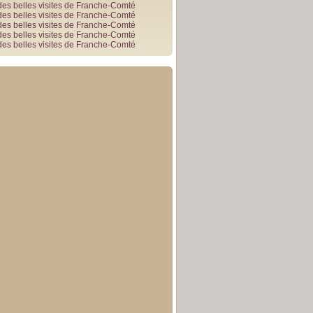
des belles visites de Franche-Comté
des belles visites de Franche-Comté
des belles visites de Franche-Comté
des belles visites de Franche-Comté
des belles visites de Franche-Comté