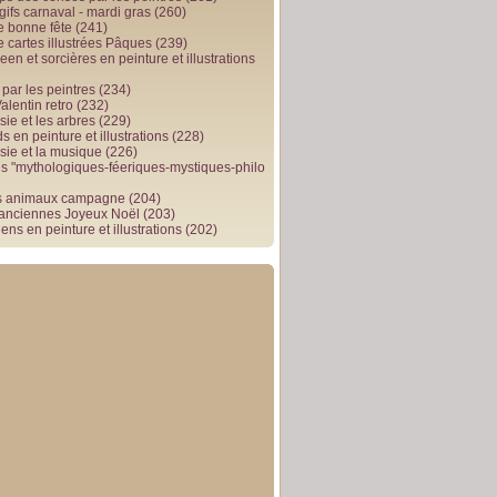
gifs carnaval - mardi gras
(260)
e bonne fête
(241)
e cartes illustrées Pâques
(239)
en et sorcières en peinture et illustrations
par les peintres
(234)
alentin retro
(232)
ie et les arbres
(229)
 en peinture et illustrations
(228)
sie et la musique
(226)
 "mythologiques-féeriques-mystiques-philo
s animaux campagne
(204)
 anciennes Joyeux Noël
(203)
ens en peinture et illustrations
(202)