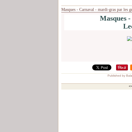
Masques - Carnaval - mardi-gras par les g
Masques -
Le
Published by Bal
<