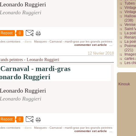
Tubes 
Vintag
Leonardo Ruggieri
Vintag
Hallowe
(238)
Venise 
Saint-V
Repost
0
La poés
Renards
La poé
ades comtoises
-
dans
Masques - Carnaval - mardi-gras par les grands peintres
commenter cet article
…
Poèmes
(221)
12 février 2018
Image
cartes
rands peintres - Leonardo Ruggieri
Les chi
 Carnaval - mardi-gras
onardo Ruggieri
Kinouk
Leonardo Ruggieri
Repost
0
ades comtoises
-
dans
Masques - Carnaval - mardi-gras par les grands peintres
commenter cet article
…