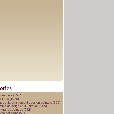
ories
onne Fête
(1584)
 fleurs
(1026)
es et jardins romantiques en peinture
(655)
me de neige en illustration
(605)
 grands peintres
(592)
 noir et blanc
(564)