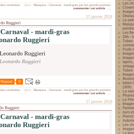
Les cha
ades comtoises
-
dans
Masques - Carnaval - mardi-gras par les grands peintres
Clowns
commenter cet article
…
Images
Oiseau
17 janvier 2019
Le peti
rdo Ruggieri
Masque
peintr
 Carnaval - mardi-gras
Les fle
Gifs -
onardo Ruggieri
Tubes -
commed
Fruits 
Images
Images
Leonardo Ruggieri
lapins,
vintage
Tubes 
Image
Illusio
Repost
0
tubes G
(309)
ades comtoises
-
dans
Masques - Carnaval - mardi-gras par les grands peintres
La sai
commenter cet article
…
Phares
Le Père
17 janvier 2019
Images
do Ruggieri
Femme 
ours et
 Carnaval - mardi-gras
Pierrot
Automn
onardo Ruggieri
Les ch
Image
Le tem