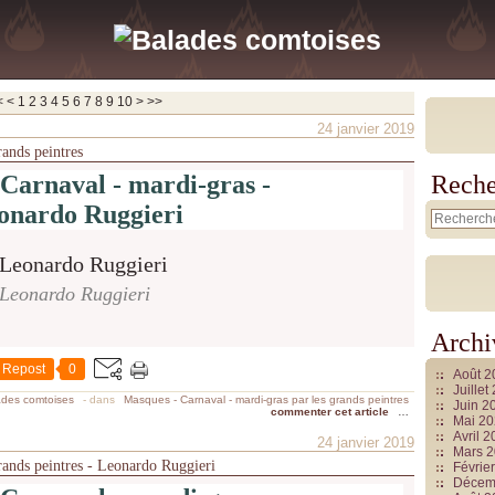
<
<
1
2
3
4
5
6
7
8
9
10
>
>>
24 janvier 2019
rands peintres
Carnaval - mardi-gras -
Reche
onardo Ruggieri
Leonardo Ruggieri
Archi
Repost
0
Août 
Juille
ades comtoises
-
dans
Masques - Carnaval - mardi-gras par les grands peintres
Juin 2
commenter cet article
…
Mai 2
Avril 
24 janvier 2019
Mars 
rands peintres - Leonardo Ruggieri
Févrie
Décem