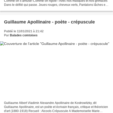
Comme on s’amuse! Comme on rigole ! Avec nos masques et nos grimaces
Dans le défilé qui passe. Joues rouges, cheveux verts, Pantalons lâches et
chapeaux de paille, Sur les enfants tout...
Guillaume Apollinaire - poète - crépuscule
Publié le 11/01/2021 à 21:42
Par
Balades comtoises
Guillaume Albert Vladimir Alexandre Apollinaire de Kostrowitzky, dit
Guillaume Apollinaire, est un poète et écrivain français, critique et théoricien
d'art (1880-1918) Recueil : Alcools Crépuscule A Mademoiselle Marie