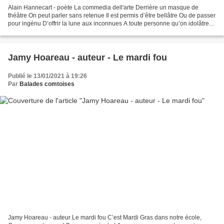
Alain Hannecart - poète La commedia dell'arte Derrière un masque de
théâtre On peut parler sans retenue Il est permis d’être bellâtre Ou de passer
pour ingénu D’offrir la lune aux inconnues A toute personne qu’on idolâtre
De lui montrer son âme à nue...
Jamy Hoareau - auteur - Le mardi fou
Publié le 13/01/2021 à 19:26
Par
Balades comtoises
Jamy Hoareau - auteur Le mardi fou C’est Mardi Gras dans notre école,