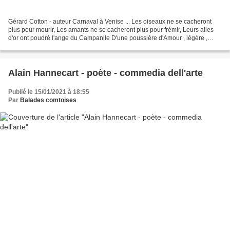
Gérard Cotton - auteur Carnaval à Venise ... Les oiseaux ne se cacheront
plus pour mourir, Les amants ne se cacheront plus pour frémir, Leurs ailes
d'or ont poudré l'ange du Campanile D'une poussière d'Amour , légère ,
souple et gracile. Mon coeur ne...
Alain Hannecart - poète - commedia dell'arte
Publié le 15/01/2021 à 18:55
Par
Balades comtoises