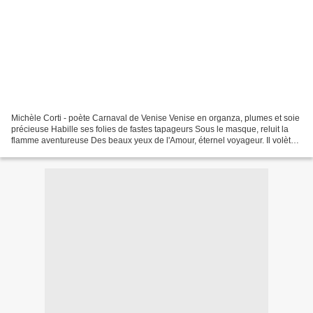
Michèle Corti - poète Carnaval de Venise Venise en organza, plumes et soie
précieuse Habille ses folies de fastes tapageurs Sous le masque, reluit la
flamme aventureuse Des beaux yeux de l'Amour, éternel voyageur. Il volète,
insouciant comme ce papillon...