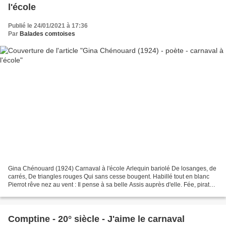
l'école
Publié le 24/01/2021 à 17:36
Par
Balades comtoises
Gina Chénouard (1924) Carnaval à l'école Arlequin bariolé De losanges, de
carrés, De triangles rouges Qui sans cesse bougent. Habillé tout en blanc
Pierrot rêve nez au vent : Il pense à sa belle Assis auprès d'elle. Fée, pirate
et mariée Ce jour se sont...
Comptine - 20° siècle - J'aime le carnaval