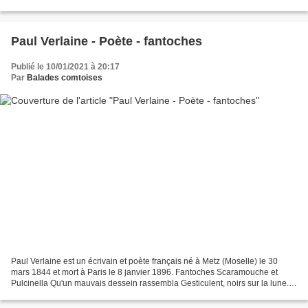
Laurencin Frôlée par les ombres des...
Paul Verlaine - Poète - fantoches
Publié le 10/01/2021 à 20:17
Par
Balades comtoises
Paul Verlaine est un écrivain et poète français né à Metz (Moselle) le 30
mars 1844 et mort à Paris le 8 janvier 1896. Fantoches Scaramouche et
Pulcinella Qu'un mauvais dessein rassembla Gesticulent, noirs sur la lune.
Cependant l'excellent docteur Bolonais...