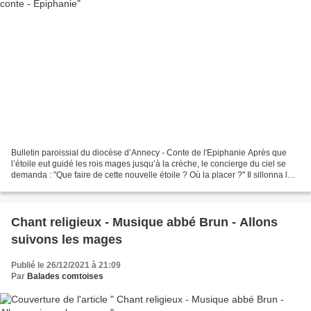
Bulletin paroissial du diocèse d’Annecy - Conte de l'Epiphanie Après que
l’étoile eut guidé les rois mages jusqu’à la crèche, le concierge du ciel se
demanda : "Que faire de cette nouvelle étoile ? Où la placer ?" Il sillonna le
ciel, fit le tour des...
Chant religieux - Musique abbé Brun - Allons
suivons les mages
Publié le 26/12/2021 à 21:09
Par
Balades comtoises