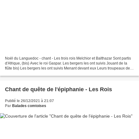
Noël du Languedoc - chant - Les trois rois Melchior et Balthazar Sont partis
d'Afrique, (bis) Avec le roi Gaspar. Les bergers les ont suivis Jouant de la
flûte bis) Les bergers les ont suivis Menant devant eux Leurs troupeaux de
brebis Toute la nuit ont...
Chant de quête de l'épiphanie - Les Rois
Publié le 26/12/2021 à 21:07
Par
Balades comtoises