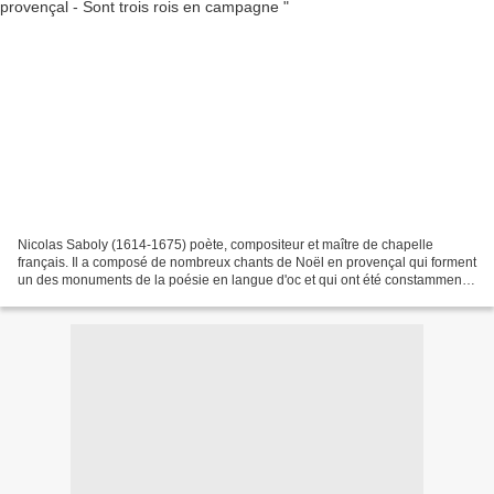
Nicolas Saboly (1614-1675) poète, compositeur et maître de chapelle
français. Il a composé de nombreux chants de Noël en provençal qui forment
un des monuments de la poésie en langue d'oc et qui ont été constamment
réédités jusqu'à nos jours. Sont trois...