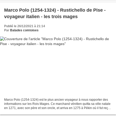
Marco Polo (1254-1324) - Rustichello de Pise -
voyageur italien - les trois mages
Publié le 26/12/2021 à 21:14
Par
Balades comtoises
Marco Polo (1254-1324) est le plus ancien voyageur à nous rapporter des
informations sur les Rois Mages. Ce marchand vénitien quitta sa ville natale
en 1271, avec son père et son oncle, et arriva en 1275 à Pékin où il fut reçu
par Kūbīlāy Khān, le grand...