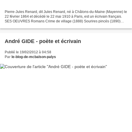
Pierre-Jules Renard, dit Jules Renard, né à Châlons-du-Maine (Mayenne) le
22 février 1864 et décédé le 22 mai 1910 à Paris, est un écrivain français.
SES OEUVRES Romans Crime de village (1888) Sourires pincés (1890)
L'Écornifleur (1892) La Lanterne sourde...
André GIDE - poète et écrivain
Publié le 19/02/2012 à 04:58
Par
le-blog-de-mcbalson-palys