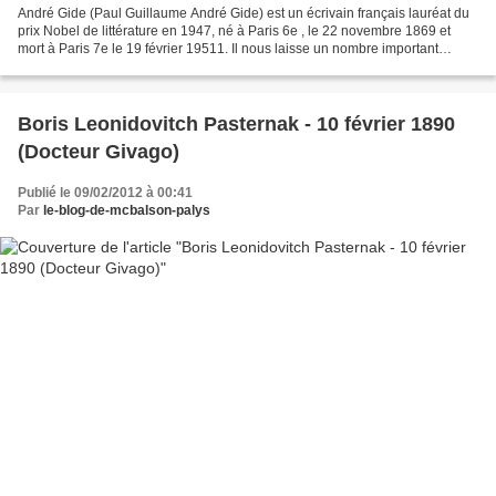
André Gide (Paul Guillaume André Gide) est un écrivain français lauréat du
prix Nobel de littérature en 1947, né à Paris 6e , le 22 novembre 1869 et
mort à Paris 7e le 19 février 19511. Il nous laisse un nombre important
d'oeuvres dont les plus connues...
Boris Leonidovitch Pasternak - 10 février 1890
(Docteur Givago)
Publié le 09/02/2012 à 00:41
Par
le-blog-de-mcbalson-palys