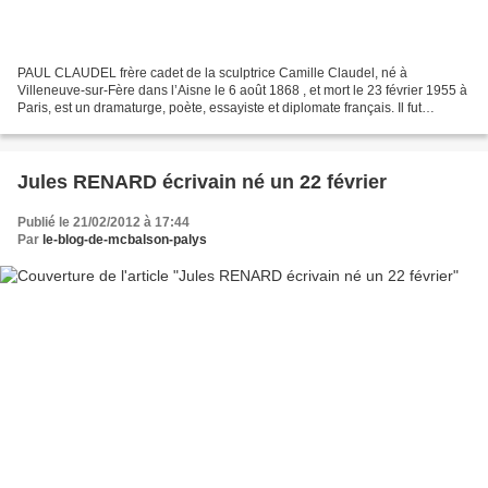
PAUL CLAUDEL frère cadet de la sculptrice Camille Claudel, né à
Villeneuve-sur-Fère dans l’Aisne le 6 août 1868 , et mort le 23 février 1955 à
Paris, est un dramaturge, poète, essayiste et diplomate français. Il fut
membre de l’Académie française. Diplomate...
Jules RENARD écrivain né un 22 février
Publié le 21/02/2012 à 17:44
Par
le-blog-de-mcbalson-palys