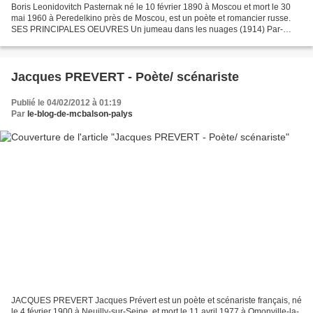
Boris Leonidovitch Pasternak né le 10 février 1890 à Moscou et mort le 30
mai 1960 à Peredelkino près de Moscou, est un poète et romancier russe.
SES PRINCIPALES OEUVRES Un jumeau dans les nuages (1914) Par-
dessus les barrières (1917) Ma sœur la vie (1917)...
Jacques PREVERT - Poète/ scénariste
Publié le 04/02/2012 à 01:19
Par
le-blog-de-mcbalson-palys
JACQUES PREVERT Jacques Prévert est un poète et scénariste français, né
le 4 février 1900 à Neuilly-sur-Seine, et mort le 11 avril 1977 à Omonville-la-