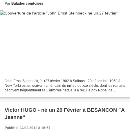
Par
Balades comtoises
John Ernst Steinbeck, Jr. (27 février 1902 à Salinas - 20 décembre 1968 à
New York) est un écrivain américain du milieu du xxe siècle, dont les romans
décrivent fréquemment sa Californie natale. Il a reçu le prix Nobel de
littérature en 1962. parmi SES...
Victor HUGO - né un 26 Février à BESANCON "A
Jeanne"
Publié le 24/02/2012 à 16:57