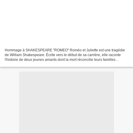
Hommage à SHAKESPEARE "ROMEO" Roméo et Juliette est une tragédie
de William Shakespeare. Écrite vers le début de sa carrière, elle raconte
l'histoire de deux jeunes amants dont la mort réconcilie leurs familles
ennemies. Quelques citations : J'ai escaladé...