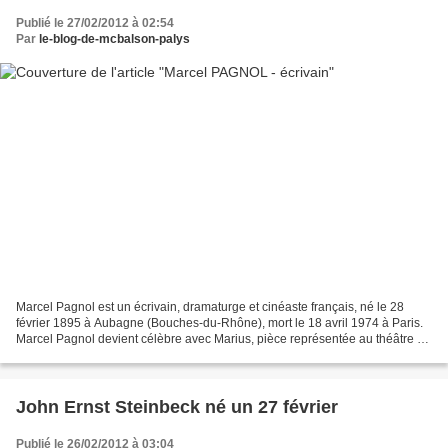
Publié le 27/02/2012 à 02:54
Par
le-blog-de-mcbalson-palys
Marcel Pagnol est un écrivain, dramaturge et cinéaste français, né le 28
février 1895 à Aubagne (Bouches-du-Rhône), mort le 18 avril 1974 à Paris.
Marcel Pagnol devient célèbre avec Marius, pièce représentée au théâtre en
mars 1929. Il fonde à Marseille...
John Ernst Steinbeck né un 27 février
Publié le 26/02/2012 à 03:04