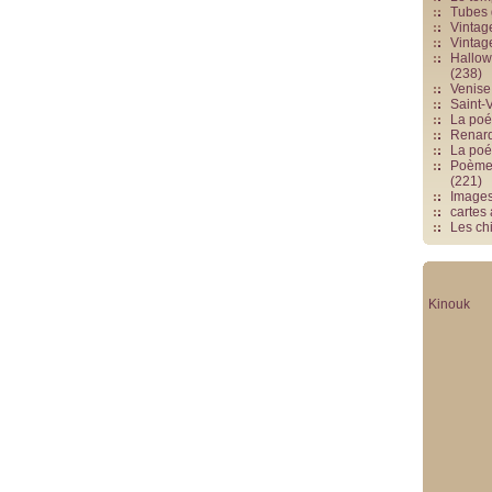
Tubes 
Vintag
Vintag
Hallowe
(238)
Venise 
Saint-V
La poés
Renards
La poé
Poèmes
(221)
Image
cartes
Les chi
Kinouk