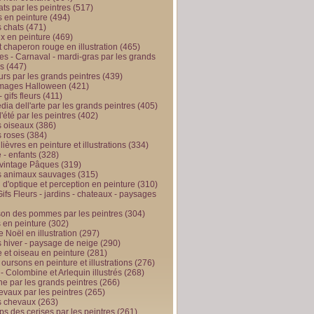
ts par les peintres
(517)
 en peinture
(494)
 chats
(471)
x en peinture
(469)
t chaperon rouge en illustration
(465)
s - Carnaval - mardi-gras par les grands
es
(447)
urs par les grands peintres
(439)
 images Halloween
(421)
 gifs fleurs
(411)
ia dell'arte par les grands peintres
(405)
d'été par les peintres
(402)
 oiseaux
(386)
 roses
(384)
 lièvres en peinture et illustrations
(334)
 - enfants
(328)
vintage Pâques
(319)
s animaux sauvages
(315)
n d'optique et perception en peinture
(310)
ifs Fleurs - jardins - chateaux - paysages
son des pommes par les peintres
(304)
 en peinture
(302)
 Noël en illustration
(297)
 hiver - paysage de neige
(290)
et oiseau en peinture
(281)
 oursons en peinture et illustrations
(276)
 - Colombine et Arlequin illustrés
(268)
e par les grands peintres
(266)
evaux par les peintres
(265)
s chevaux
(263)
ps des cerises par les peintres
(261)