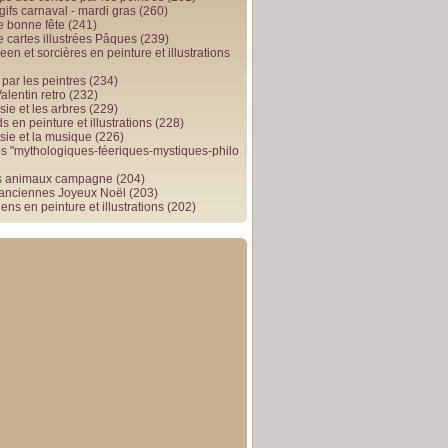
gifs carnaval - mardi gras
(260)
e bonne fête
(241)
e cartes illustrées Pâques
(239)
en et sorcières en peinture et illustrations
par les peintres
(234)
alentin retro
(232)
ie et les arbres
(229)
 en peinture et illustrations
(228)
sie et la musique
(226)
 "mythologiques-féeriques-mystiques-philo
s animaux campagne
(204)
 anciennes Joyeux Noël
(203)
ens en peinture et illustrations
(202)