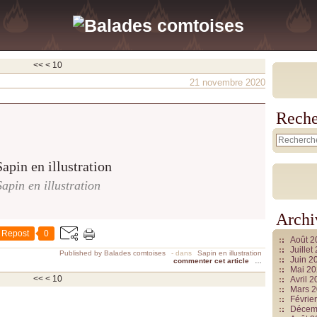
<<
<
10
21 novembre 2020
Reche
Sapin en illustration
Archi
Repost
0
Août 
Juille
Published by Balades comtoises
-
dans
Sapin en illustration
Juin 2
commenter cet article
…
Mai 2
<<
<
10
Avril 
Mars 
Févrie
Décem