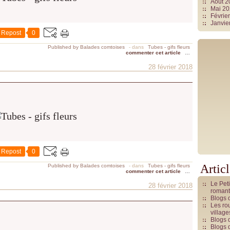
Août 
Mai 2
Févrie
Janvie
Repost
0
Published by Balades comtoises
-
dans
Tubes - gifs fleurs
commenter cet article
…
28 février 2018
Repost
0
Artic
Published by Balades comtoises
-
dans
Tubes - gifs fleurs
commenter cet article
…
Le Pet
28 février 2018
romant
Blogs 
Les rou
villag
Blogs 
Blogs 