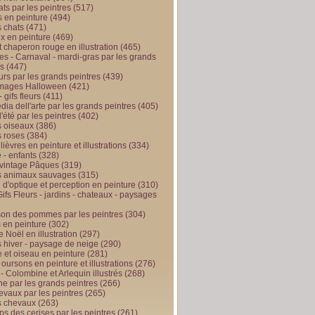
ts par les peintres
(517)
 en peinture
(494)
 chats
(471)
x en peinture
(469)
t chaperon rouge en illustration
(465)
s - Carnaval - mardi-gras par les grands
es
(447)
urs par les grands peintres
(439)
 images Halloween
(421)
 gifs fleurs
(411)
ia dell'arte par les grands peintres
(405)
d'été par les peintres
(402)
 oiseaux
(386)
 roses
(384)
 lièvres en peinture et illustrations
(334)
 - enfants
(328)
vintage Pâques
(319)
s animaux sauvages
(315)
n d'optique et perception en peinture
(310)
ifs Fleurs - jardins - chateaux - paysages
son des pommes par les peintres
(304)
 en peinture
(302)
 Noël en illustration
(297)
 hiver - paysage de neige
(290)
et oiseau en peinture
(281)
 oursons en peinture et illustrations
(276)
 - Colombine et Arlequin illustrés
(268)
e par les grands peintres
(266)
evaux par les peintres
(265)
s chevaux
(263)
ps des cerises par les peintres
(261)