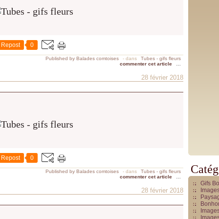
Repost
0
Published by Balades comtoises
-
dans
Tubes - gifs fleurs
commenter cet article
…
28 février 2018
Repost
0
Catég
Published by Balades comtoises
-
dans
Tubes - gifs fleurs
commenter cet article
…
Gifs B
28 février 2018
Images
Paysag
Bonhom
Images
Images