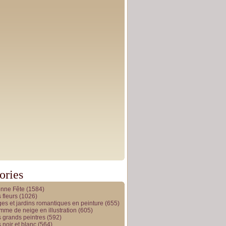
ories
onne Fête
(1584)
 fleurs
(1026)
es et jardins romantiques en peinture
(655)
me de neige en illustration
(605)
 grands peintres
(592)
 noir et blanc
(564)