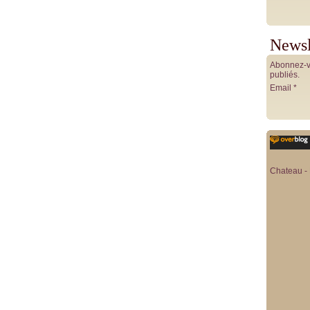
Newsl
Abonnez-vo
publiés.
Email
Chateau - 