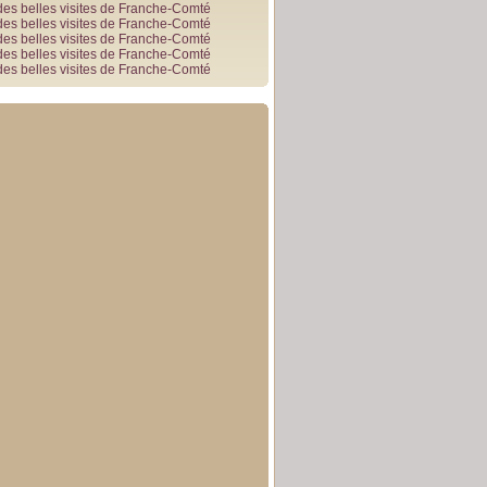
des belles visites de Franche-Comté
des belles visites de Franche-Comté
des belles visites de Franche-Comté
des belles visites de Franche-Comté
des belles visites de Franche-Comté