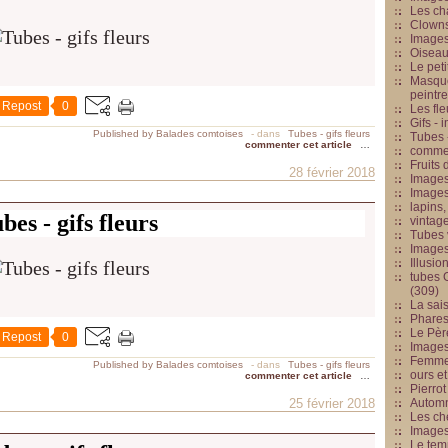
Les cha
Clowns
Images
Oiseau
Le peti
Masque
peintr
Repost
0
Les fle
Gifs -
Published by Balades comtoises
-
dans
Tubes - gifs fleurs
Tubes -
commenter cet article
…
commed
Fruits 
28 février 2018
Images
Images
lapins,
bes - gifs fleurs
vintage
Tubes 
Image
Illusio
tubes G
(309)
La sai
Phares
Le Père
Repost
0
Images
Femme 
Published by Balades comtoises
-
dans
Tubes - gifs fleurs
ours et
commenter cet article
…
Pierrot
25 février 2018
Automn
Les ch
Image
Le tem