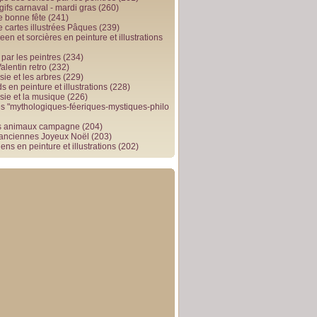
gifs carnaval - mardi gras
(260)
e bonne fête
(241)
e cartes illustrées Pâques
(239)
en et sorcières en peinture et illustrations
par les peintres
(234)
alentin retro
(232)
ie et les arbres
(229)
 en peinture et illustrations
(228)
sie et la musique
(226)
 "mythologiques-féeriques-mystiques-philo
s animaux campagne
(204)
 anciennes Joyeux Noël
(203)
ens en peinture et illustrations
(202)