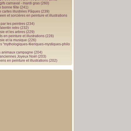
gifs carnaval - mardi gras
(260)
e bonne fête
(241)
e cartes illustrées Pâques
(239)
en et sorcières en peinture et illustrations
par les peintres
(234)
alentin retro
(232)
ie et les arbres
(229)
 en peinture et illustrations
(228)
sie et la musique
(226)
 "mythologiques-féeriques-mystiques-philo
s animaux campagne
(204)
 anciennes Joyeux Noël
(203)
ens en peinture et illustrations
(202)