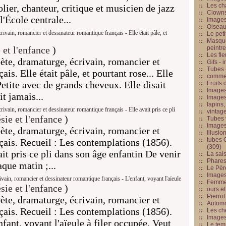
Les cha
olier, chanteur, critique et musicien de jazz
Clowns
l'École centrale...
Images
Oiseau
vain, romancier et dessinateur romantique français - Elle était pâle, et
Le peti
Masque
 et l'enfance
)
peintr
Les fle
te, dramaturge, écrivain, romancier et
Gifs -
Tubes -
is. Elle était pâle, et pourtant rose... Elle
commed
 Petite avec de grands cheveux. Elle disait
Fruits 
Images
it jamais...
Images
lapins,
vain, romancier et dessinateur romantique français - Elle avait pris ce pli
vintage
sie et l'enfance
)
Tubes 
Image
te, dramaturge, écrivain, romancier et
Illusio
tubes G
çais. Recueil : Les contemplations (1856).
(309)
vait pris ce pli dans son âge enfantin De venir
La sai
Phares
que matin ;...
Le Père
Images
ain, romancier et dessinateur romantique français - L'enfant, voyant l'aïeule
Femme 
sie et l'enfance
)
ours et
Pierrot
te, dramaturge, écrivain, romancier et
Automn
çais. Recueil : Les contemplations (1856).
Les ch
Image
nfant, voyant l'aïeule à filer occupée, Veut
Le tem