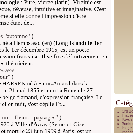
mologie : Pure, vierge (latin). Virginie est
sque, rêveuse, intuitive et imaginative. C'est
me si elle donne l'impression d'être
se étant de...
s "automne"
)
, né à Hempstead (en) (Long Island) le 1er
es le 1er décembre 1915, est un poète
ssion française. Il se fixe définitivement en
es théoriciens...
est déplié"
our"
)
RHAEREN né à Saint-Amand dans la
, le 21 mai 1855 et mort à Rouen le 27
 belge flamand, d'expression française. Le
Catég
iel en nuit, s'est déplié Et...
Gifs B
Images
ure - fleurs - paysages"
)
Paysag
920 à Ville-d'Avray (Seine-et-Oise,
Bonhom
Images
et mort le 23 juin 1959 à Paris, est un
Images