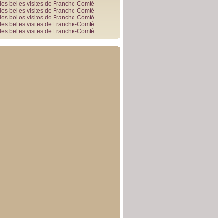
des belles visites de Franche-Comté
des belles visites de Franche-Comté
des belles visites de Franche-Comté
des belles visites de Franche-Comté
des belles visites de Franche-Comté