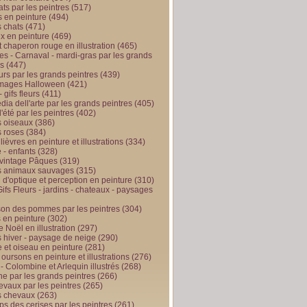
ts par les peintres
(517)
 en peinture
(494)
 chats
(471)
x en peinture
(469)
t chaperon rouge en illustration
(465)
s - Carnaval - mardi-gras par les grands
es
(447)
urs par les grands peintres
(439)
 images Halloween
(421)
 gifs fleurs
(411)
ia dell'arte par les grands peintres
(405)
d'été par les peintres
(402)
 oiseaux
(386)
 roses
(384)
 lièvres en peinture et illustrations
(334)
 - enfants
(328)
vintage Pâques
(319)
s animaux sauvages
(315)
n d'optique et perception en peinture
(310)
ifs Fleurs - jardins - chateaux - paysages
son des pommes par les peintres
(304)
 en peinture
(302)
 Noël en illustration
(297)
 hiver - paysage de neige
(290)
et oiseau en peinture
(281)
 oursons en peinture et illustrations
(276)
 - Colombine et Arlequin illustrés
(268)
e par les grands peintres
(266)
evaux par les peintres
(265)
s chevaux
(263)
ps des cerises par les peintres
(261)