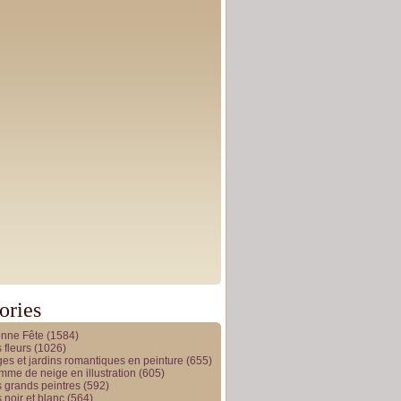
ories
onne Fête
(1584)
 fleurs
(1026)
es et jardins romantiques en peinture
(655)
me de neige en illustration
(605)
 grands peintres
(592)
 noir et blanc
(564)