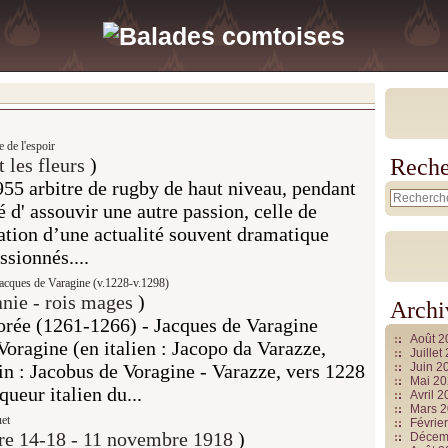
 de l'espoir
 les fleurs
)
Reche
55 arbitre de rugby de haut niveau, pendant
é d' assouvir une autre passion, celle de
ination d’une actualité souvent dramatique
ssionnés....
acques de Varagine (v.1228-v.1298)
nie - rois mages
)
Archi
orée (1261-1266) - Jacques de Varagine
Août 
oragine (en italien : Jacopo da Varazze,
Juille
in : Jacobus de Voragine - Varazze, vers 1228
Juin 2
Mai 2
ueur italien du...
Avril 
Mars 
uet
Févrie
re 14-18 - 11 novembre 1918
)
Décem