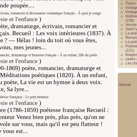
Tubes 
ande poupée....
Vintag
Vintag
ivain, romancier et dessinateur romantique français - À quoi je songe
Hallowe
sie et l'enfance
)
(238)
te, dramaturge, écrivain, romancier et
Venise 
Saint-V
ais. Recueil : Les voix intérieures (1837). À
La poés
Renards
e ? — Hélas ! loin du toit où vous êtes,
La poé
vous, mes jeunes...
Poèmes
(221)
Image
cier, dramaturge et historien français - À un enfant, fille du poète
cartes
sie et l'enfance
)
Les chi
0-1869) poète, romancier, dramaturge et
: Méditations poétiques (1820). À un enfant,
 du poète, La vie est un hymne à deux voix.
Kinouk
e, Sa lyre...
esse française - Le petit menteur
sie et l'enfance
)
e (1786-1859) poétesse française Recueil :
nteur Venez bien près, plus près, qu'on ne
ole sur vous, mais qu'il est peu flatteur !
e vous est...