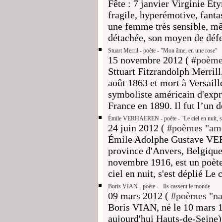
Fête : 7 janvier Virginie Ety
fragile, hyperémotive, fanta
une femme très sensible, mê
détachée, son moyen de défen
Stuart Merril - poète - "Mon âme, en une rose"
15 novembre 2012 ( #
poème
Sttuart Fitzrandolph Merrill
août 1863 et mort à Versaill
symboliste américain d'expre
France en 1890. Il fut l’un d
Émile VERHAEREN - poète - "Le ciel en nuit, s'
24 juin 2012 ( #
poèmes "am
Émile Adolphe Gustave VE
province d'Anvers, Belgique
novembre 1916, est un poète
ciel en nuit, s'est déplié Le c
Boris VIAN - poète - Ils cassent le monde
09 mars 2012 ( #
poèmes "nat
Boris VIAN, né le 10 mars 1
aujourd'hui Hauts-de-Seine) 