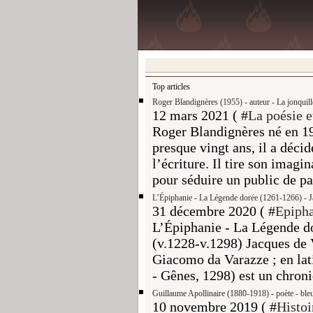
Top articles
Roger Blandignères (1955) - auteur - La jonquille
12 mars 2021 ( #
La poésie et
Roger Blandignères né en 19
presque vingt ans, il a décid
l’écriture. Il tire son imag
pour séduire un public de pa
L’Épiphanie - La Légende dorée (1261-1266) - J
31 décembre 2020 ( #
Epipha
L’Épiphanie - La Légende d
(v.1228-v.1298) Jacques de V
Giacomo da Varazze ; en lat
- Gênes, 1298) est un chroniq
Guillaume Apollinaire (1880-1918) - poète - ble
10 novembre 2019 ( #
Histoi