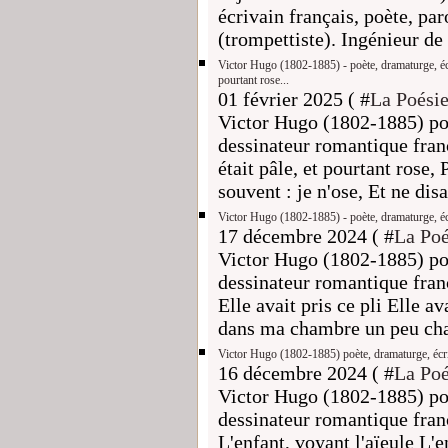
écrivain français, poète, par
(trompettiste). Ingénieur de 
Victor Hugo (1802-1885) - poète, dramaturge, écri
pourtant rose...
01 février 2025 ( #
La Poésie
Victor Hugo (1802-1885) poè
dessinateur romantique frança
était pâle, et pourtant rose,
souvent : je n'ose, Et ne disa
Victor Hugo (1802-1885) - poète, dramaturge, écri
17 décembre 2024 ( #
La Poé
Victor Hugo (1802-1885) poè
dessinateur romantique fran
Elle avait pris ce pli Elle a
dans ma chambre un peu cha
Victor Hugo (1802-1885) poète, dramaturge, écriv
16 décembre 2024 ( #
La Poé
Victor Hugo (1802-1885) poè
dessinateur romantique fran
L'enfant, voyant l'aïeule L'e