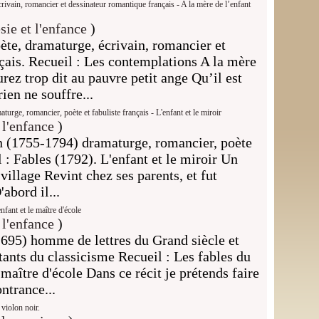
ivain, romancier et dessinateur romantique français - A la mère de l’enfant
sie et l'enfance
)
te, dramaturge, écrivain, romancier et
çais. Recueil : Les contemplations A la mère
rez trop dit au pauvre petit ange Qu’il est
ien ne souffre...
urge, romancier, poète et fabuliste français - L'enfant et le miroir
 l'enfance
)
an (1755-1794) dramaturge, romancier, poète
l : Fables (1792). L'enfant et le miroir Un
village Revint chez ses parents, et fut
abord il...
fant et le maître d'école
 l'enfance
)
695) homme de lettres du Grand siècle et
tants du classicisme Recueil : Les fables du
e maître d'école Dans ce récit je prétends faire
ntrance...
violon noir.