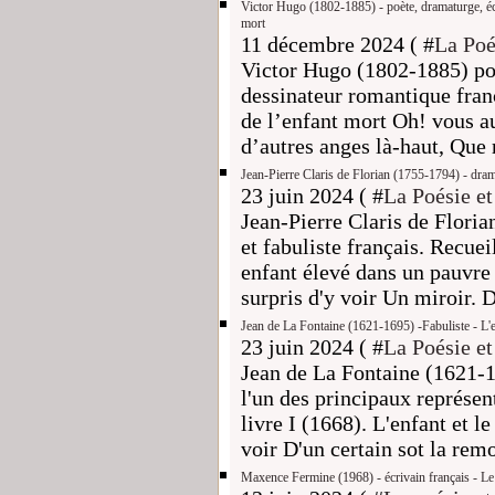
Victor Hugo (1802-1885) - poète, dramaturge, écr
mort
11 décembre 2024 ( #
La Poé
Victor Hugo (1802-1885) poè
dessinateur romantique fran
de l’enfant mort Oh! vous au
d’autres anges là-haut, Que r
Jean-Pierre Claris de Florian (1755-1794) - dramat
23 juin 2024 ( #
La Poésie et
Jean-Pierre Claris de Flori
et fabuliste français. Recuei
enfant élevé dans un pauvre 
surpris d'y voir Un miroir. D'
Jean de La Fontaine (1621-1695) -Fabuliste - L'en
23 juin 2024 ( #
La Poésie et
Jean de La Fontaine (1621-1
l'un des principaux représen
livre I (1668). L'enfant et l
voir D'un certain sot la remo
Maxence Fermine (1968) - écrivain français - Le 