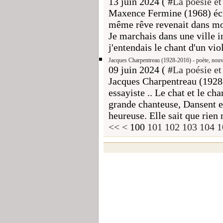
13 juin 2024 ( #
La poésie et
Maxence Fermine (1968) écri
même rêve revenait dans mo
Je marchais dans une ville i
j'entendais le chant d'un viol
Jacques Charpentreau (1928-2016) - poète, nouvell
09 juin 2024 ( #
La poésie et
Jacques Charpentreau (1928-
essayiste .. Le chat et le ch
grande chanteuse, Dansent en
heureuse. Elle sait que rien 
<<
<
100
101
102
103
104
1