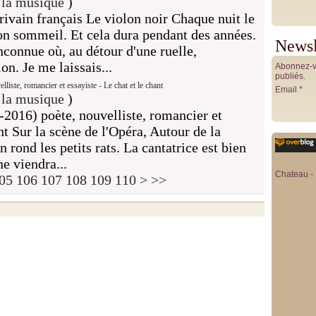
 la musique
)
vain français Le violon noir Chaque nuit le
n sommeil. Et cela dura pendant des années.
Newsl
nconnue où, au détour d'une ruelle,
on. Je me laissais...
Abonnez-vo
publiés.
iste, romancier et essayiste - Le chat et le chant
Email
 la musique
)
2016) poète, nouvelliste, romancier et
ant Sur la scène de l'Opéra, Autour de la
 rond les petits rats. La cantatrice est bien
ne viendra...
Chateau - 
120
130
140
150
160
170
180
190
200
300
400
500
600
700
800
900
1000
1100
1200
1300
1400
1500
05
106
107
108
109
110
>
>>