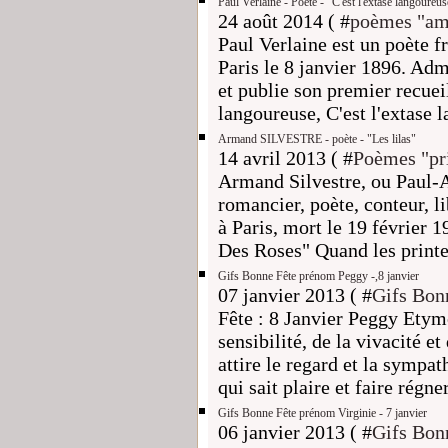
Paul Verlaine - Poète - "C'est l'extase langoureus
24 août 2014 ( #
poèmes "am
Paul Verlaine est un poète f
Paris le 8 janvier 1896. Admi
et publie son premier recuei
langoureuse, C'est l'extase l
Armand SILVESTRE - poète - "Les lilas"
14 avril 2013 ( #
Poèmes "pr
Armand Silvestre, ou Paul-A
romancier, poète, conteur, lib
à Paris, mort le 19 février 
Des Roses" Quand les printe
Gifs Bonne Fête prénom Peggy -,8 janvier
07 janvier 2013 ( #
Gifs Bon
Fête : 8 Janvier Peggy Etymo
sensibilité, de la vivacité et
attire le regard et la sympa
qui sait plaire et faire régne
Gifs Bonne Fête prénom Virginie - 7 janvier
06 janvier 2013 ( #
Gifs Bon