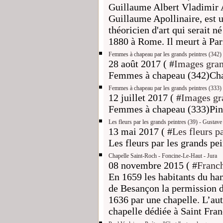
Guillaume Albert Vladimir A
Guillaume Apollinaire, est un
théoricien d'art qui serait n
1880 à Rome. Il meurt à Par
Femmes à chapeau par les grands peintres (342)
28 août 2017 ( #
Images gran
Femmes à chapeau (342)Cha
Femmes à chapeau par les grands peintres (333)
12 juillet 2017 ( #
Images gr
Femmes à chapeau (333)Pin
Les fleurs par les grands peintres (39) - Gusta
13 mai 2017 ( #
Les fleurs p
Les fleurs par les grands p
Chapelle Saint-Roch - Foncine-Le-Haut - Jura
08 novembre 2015 ( #
Franch
En 1659 les habitants du h
de Besançon la permission de
1636 par une chapelle. L’aut
chapelle dédiée à Saint Franç