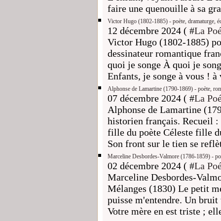
faire une quenouille à sa gr
Victor Hugo (1802-1885) - poète, dramaturge, écr
12 décembre 2024 ( #
La Poé
Victor Hugo (1802-1885) poè
dessinateur romantique franç
quoi je songe À quoi je song
Enfants, je songe à vous ! à 
Alphonse de Lamartine (1790-1869) - poète, roman
07 décembre 2024 ( #
La Poé
Alphonse de Lamartine (179
historien français. Recueil 
fille du poète Céleste fille
Son front sur le tien se reflèt
Marceline Desbordes-Valmore (1786-1859) - poét
02 décembre 2024 ( #
La Poé
Marceline Desbordes-Valmor
Mélanges (1830) Le petit me
puisse m'entendre. Un bruit v
Votre mère en est triste ; ell