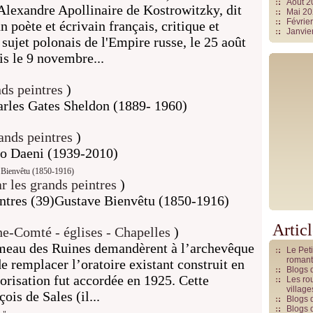
Août 
lexandre Apollinaire de Kostrowitzky, dit
Mai 2
Févrie
 poète et écrivain français, critique et
Janvie
é sujet polonais de l'Empire russe, le 25 août
is le 9 novembre...
ds peintres
)
rles Gates Sheldon (1889- 1960)
ands peintres
)
o Daeni (1939-2010)
ve Bienvêtu (1850-1916)
ar les grands peintres
)
eintres (39)Gustave Bienvêtu (1850-1916)
Artic
e-Comté - églises - Chapelles
)
ameau des Ruines demandèrent à l’archevêque
Le Pet
romant
 remplacer l’oratoire existant construit en
Blogs 
orisation fut accordée en 1925. Cette
Les rou
villag
ois de Sales (il...
Blogs 
Blogs 