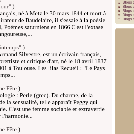
e"
Blogs 
our"
)
Blogs 
Blogs 
rançais, né à Metz le 30 mars 1844 et mort à
Blogs 
rateur de Baudelaire, il s'essaie à la poésie
Blogs 
l, Poèmes saturniens en 1866 C'est l'extase
angoureuse,...
intemps"
)
rmand Silvestre, est un écrivain français,
rettiste et critique d'art, né le 18 avril 1837
1901 à Toulouse. Les lilas Recueil : "Le Pays
mps...
ne Fête
)
logie : Perle (grec). Du charme, de la
 de la sensualité, telle apparaît Peggy qui
thie. C'est une femme sociable et extravertie
r l'harmonie...
ne Fête
)