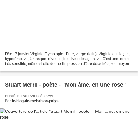
Fête : 7 janvier Virginie Etymologie : Pure, vierge (latin). Virginie est fragile,
hyperémotive, fantasque, rêveuse, intuitive et imaginative. C'est une femme
très sensible, même si elle donne l'impression d'être détachée, son moyen
de défense étant de...
Stuart Merril - poète - "Mon âme, en une rose"
Publié le 15/11/2012 à 23:59
Par
le-blog-de-mcbalson-palys