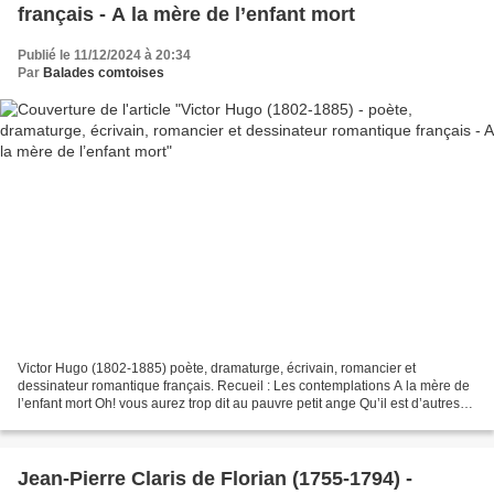
français - A la mère de l’enfant mort
Publié le 11/12/2024 à 20:34
Par
Balades comtoises
Victor Hugo (1802-1885) poète, dramaturge, écrivain, romancier et
dessinateur romantique français. Recueil : Les contemplations A la mère de
l’enfant mort Oh! vous aurez trop dit au pauvre petit ange Qu’il est d’autres
anges là-haut, Que rien ne souffre...
Jean-Pierre Claris de Florian (1755-1794) -