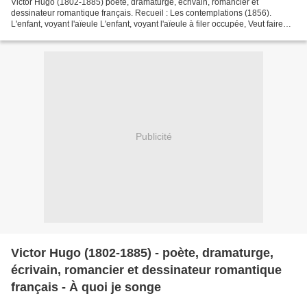
Victor Hugo (1802-1885) poète, dramaturge, écrivain, romancier et
dessinateur romantique français. Recueil : Les contemplations (1856).
L'enfant, voyant l'aïeule L'enfant, voyant l'aïeule à filer occupée, Veut faire
une quenouille à sa grande poupée....
Publicité
Victor Hugo (1802-1885) - poète, dramaturge,
écrivain, romancier et dessinateur romantique
français - À quoi je songe