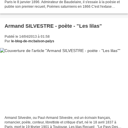
Paris le 8 janvier 1896. Admirateur de Baudelaire, il s'essaie à la poésie et
publie son premier recueil, Poèmes saturniens en 1866 C'est l'extase
langoureuse, C'est l'extase langoureuse,...
Armand SILVESTRE - poète - "Les lilas"
Publié le 14/04/2013 à 01:58
Par
le-blog-de-mcbalson-palys
Armand Silvestre, ou Paul-Armand Silvestre, est un écrivain français,
romancier, poète, conteur, librettiste et critique d'art, né le 18 avril 1837 à
Paris, mort le 19 février 1901 à Toulouse. Les lilas Recueil : "Le Pays Des