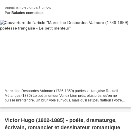
Publié le 02/12/2024 à 20:26
Par
Balades comtoises
Marceline Desbordes-Valmore (1786-1859) poétesse française Recueil :
Mélanges (1830) Le petit menteur Venez bien près, plus près, qu'on ne
puisse m'entendre. Un bruit vole sur vous, mais qu'il est peu flatteur ! Votre
mère en est triste ; elle vous est...
Victor Hugo (1802-1885) - poète, dramaturge,
écrivain, romancier et dessinateur romantique