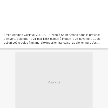
Émile Adolphe Gustave VERHAEREN né à Saint-Amand dans la province
d'Anvers, Belgique, le 21 mai 1855 et mort à Rouen le 27 novembre 1916,
est un poète belge flamand, d'expression française. Le ciel en nuit, s'est
déplié Le ciel en nuit, s'est déplié Et...
Publicité