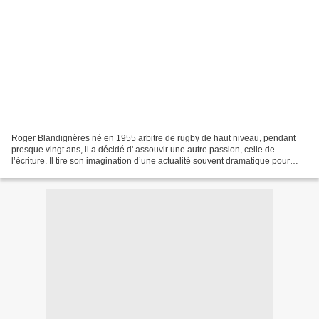
Roger Blandignères né en 1955 arbitre de rugby de haut niveau, pendant
presque vingt ans, il a décidé d' assouvir une autre passion, celle de
l’écriture. Il tire son imagination d’une actualité souvent dramatique pour
séduire un public de passionnés....