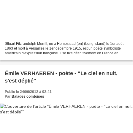
Sttuart Fitzrandolph Merrill, né à Hempstead (en) (Long Island) le 1er août
1863 et mort à Versailles le 1er décembre 1915, est un poète symboliste
américain d'expression française. Il se fixe définitivement en France en
1890. Il fut l’un des théoriciens...
Émile VERHAEREN - poète - "Le ciel en nuit,
s'est déplié"
Publié le 24/06/2012 à 02:41
Par
Balades comtoises