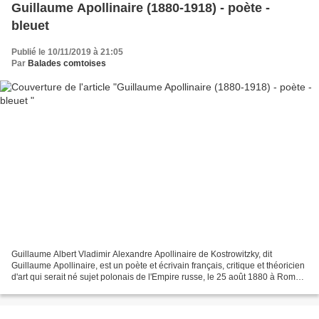
Guillaume Apollinaire (1880-1918) - poète -
bleuet
Publié le 10/11/2019 à 21:05
Par
Balades comtoises
Guillaume Albert Vladimir Alexandre Apollinaire de Kostrowitzky, dit
Guillaume Apollinaire, est un poète et écrivain français, critique et théoricien
d'art qui serait né sujet polonais de l'Empire russe, le 25 août 1880 à Rome.
Il meurt à Paris le 9 novembre...