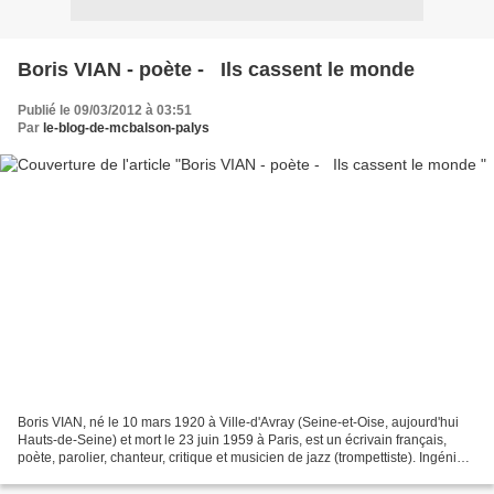
Boris VIAN - poète - Ils cassent le monde
Publié le 09/03/2012 à 03:51
Par
le-blog-de-mcbalson-palys
Boris VIAN, né le 10 mars 1920 à Ville-d'Avray (Seine-et-Oise, aujourd'hui
Hauts-de-Seine) et mort le 23 juin 1959 à Paris, est un écrivain français,
poète, parolier, chanteur, critique et musicien de jazz (trompettiste). Ingénieur
de l'École centrale...